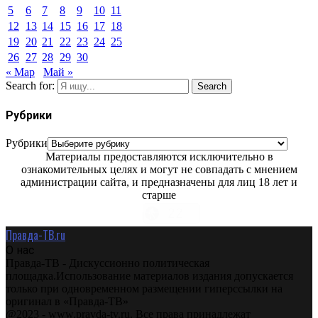
5
6
7
8
9
10
11
12
13
14
15
16
17
18
19
20
21
22
23
24
25
26
27
28
29
30
« Мар
Май »
Search for:
Search
Рубрики
Рубрики
Материалы предоставляются исключительно в
ознакомительных целях и могут не совпадать с мнением
администрации сайта, и предназначены для лиц 18 лет и
старше
Правда-ТВ.ru
О нас
Правда-ТВ - Дискуссионно политическая
площадка.Использование материалов издания допускается
только при одновременном размещении гиперссылки на
оригинал в «Правда-ТВ»
@2023 - www.pravda-tv.ru. Все права принадлежат