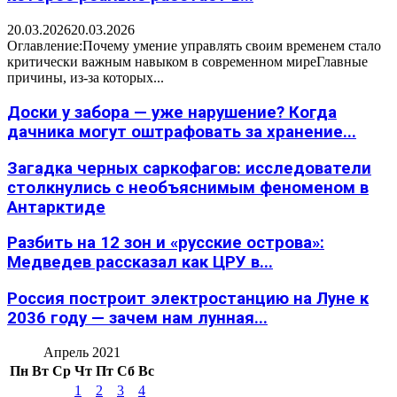
20.03.2026
20.03.2026
Оглавление:Почему умение управлять своим временем стало
критически важным навыком в современном миреГлавные
причины, из-за которых...
Доски у забора — уже нарушение? Когда
дачника могут оштрафовать за хранение...
Загадка черных саркофагов: исследователи
столкнулись с необъяснимым феноменом в
Антарктиде
Разбить на 12 зон и «русские острова»:
Медведев рассказал как ЦРУ в...
Россия построит электростанцию на Луне к
2036 году — зачем нам лунная...
Апрель 2021
Пн
Вт
Ср
Чт
Пт
Сб
Вс
1
2
3
4