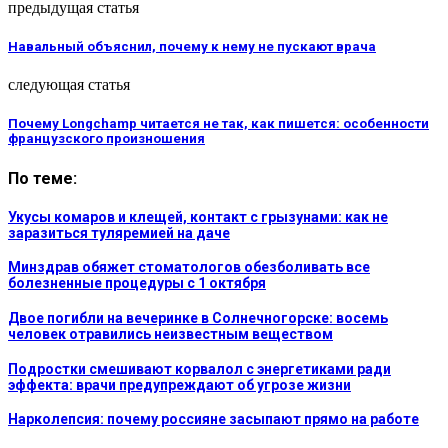
предыдущая статья
Навальный объяснил, почему к нему не пускают врача
следующая статья
Почему Longchamp читается не так, как пишется: особенности
французского произношения
По теме:
Укусы комаров и клещей, контакт с грызунами: как не
заразиться туляремией на даче
Минздрав обяжет стоматологов обезболивать все
болезненные процедуры с 1 октября
Двое погибли на вечеринке в Солнечногорске: восемь
человек отравились неизвестным веществом
Подростки смешивают корвалол с энергетиками ради
эффекта: врачи предупреждают об угрозе жизни
Нарколепсия: почему россияне засыпают прямо на работе