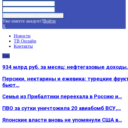
Уже имеете аккаунт?
Войти
X
Новости
ТВ Онлайн
Контакты
Топ
934 млрд руб. за месяц: нефтегазовые доходы
Персики, нектарины и ежевика: турецкие фрук
бьют…
Семья из Прибалтики переехала в Россию и…
ПВО за сутки уничтожила 20 авиабомб ВСУ,…
Японские власти вновь не упомянули США в…