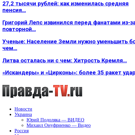
27,2 тысячи рублей: как изменилась средняя
пенсия…
Григорий Лепс извинился перед фанатами из-з
повторной…
Ученые: Население Земли нужно уменьшить б
чем…
Литва осталась ни с чем: Хитрость Кремля…
«Искандеры» и «Цирконы»: более 35 ракет уда
Новости
Украина
Юрий Подоляка — ВИДЕО
Михаил Онуфриенко — Видео
Россия