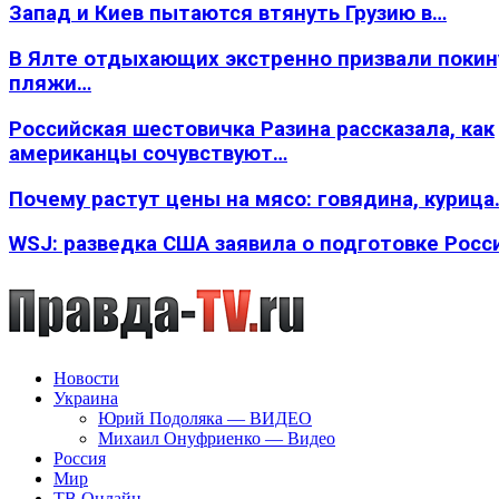
Запад и Киев пытаются втянуть Грузию в…
В Ялте отдыхающих экстренно призвали покин
пляжи…
Российская шестовичка Разина рассказала, как
американцы сочувствуют…
Почему растут цены на мясо: говядина, курица
WSJ: разведка США заявила о подготовке Росс
Новости
Украина
Юрий Подоляка — ВИДЕО
Михаил Онуфриенко — Видео
Россия
Мир
ТВ Онлайн