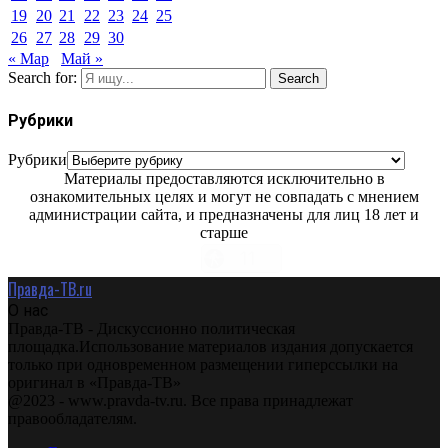
19
20
21
22
23
24
25
26
27
28
29
30
« Мар
Май »
Search for:
Search
Рубрики
Рубрики
Материалы предоставляются исключительно в
ознакомительных целях и могут не совпадать с мнением
администрации сайта, и предназначены для лиц 18 лет и
старше
Правда-ТВ.ru
О нас
Правда-ТВ - Дискуссионно политическая
площадка.Использование материалов издания допускается
только при одновременном размещении гиперссылки на
оригинал в «Правда-ТВ»
@2023 - www.pravda-tv.ru. Все права принадлежат
правообладателям.