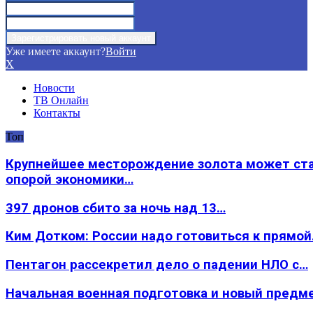
Уже имеете аккаунт?
Войти
X
Новости
ТВ Онлайн
Контакты
Топ
Крупнейшее месторождение золота может ст
опорой экономики…
397 дронов сбито за ночь над 13…
Ким Дотком: России надо готовиться к прямо
Пентагон рассекретил дело о падении НЛО с…
Начальная военная подготовка и новый предм