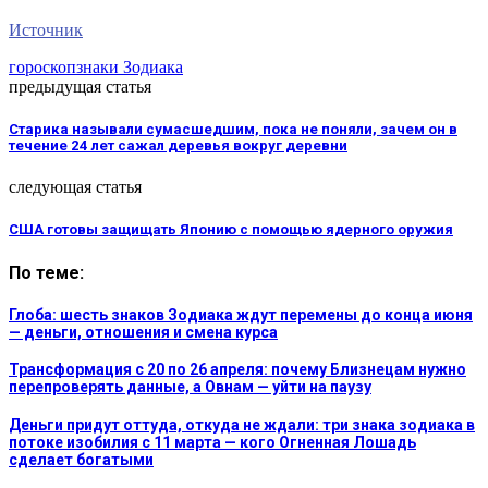
Источник
гороскоп
знаки Зодиака
предыдущая статья
Старика называли сумасшедшим, пока не поняли, зачем он в
течение 24 лет сажал деревья вокруг деревни
следующая статья
США готовы защищать Японию с помощью ядерного оружия
По теме:
Глоба: шесть знаков Зодиака ждут перемены до конца июня
— деньги, отношения и смена курса
Трансформация с 20 по 26 апреля: почему Близнецам нужно
перепроверять данные, а Овнам — уйти на паузу
Деньги придут оттуда, откуда не ждали: три знака зодиака в
потоке изобилия с 11 марта — кого Огненная Лошадь
сделает богатыми