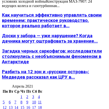
условиях холодной войныКонструкция МАЗ-7907: 24
ведущих колеса и газотурбинная...
Как научиться эффективно управлять своим
временем: практическое руководство,
которое реально работает в...
Доски у забора — уже нарушение? Когда
дачника могут оштрафовать за хранение...
Загадка черных саркофагов: исследователи
столкнулись с необъяснимым феноменом в
Антарктиде
Разбить на 12 зон и «русские острова»:
Медведев рассказал как ЦРУ в...
Апрель 2021
Пн
Вт
Ср
Чт
Пт
Сб
Вс
1
2
3
4
5
6
7
8
9
10
11
12
13
14
15
16
17
18