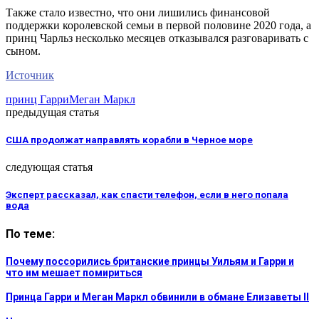
Также стало известно, что они лишились финансовой
поддержки королевской семьи в первой половине 2020 года, а
принц Чарльз несколько месяцев отказывался разговаривать с
сыном.
Источник
принц Гарри
Меган Маркл
предыдущая статья
США продолжат направлять корабли в Черное море
следующая статья
Эксперт рассказал, как спасти телефон, если в него попала
вода
По теме:
Почему поссорились британские принцы Уильям и Гарри и
что им мешает помириться
Принца Гарри и Меган Маркл обвинили в обмане Елизаветы II