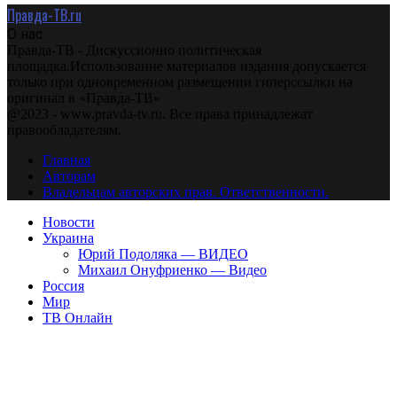
Правда-ТВ.ru
О нас
Правда-ТВ - Дискуссионно политическая
площадка.Использование материалов издания допускается
только при одновременном размещении гиперссылки на
оригинал в «Правда-ТВ»
@2023 - www.pravda-tv.ru. Все права принадлежат
правообладателям.
Главная
Авторам
Владельцам авторских прав. Ответственности.
Новости
Украина
Юрий Подоляка — ВИДЕО
Михаил Онуфриенко — Видео
Россия
Мир
ТВ Онлайн