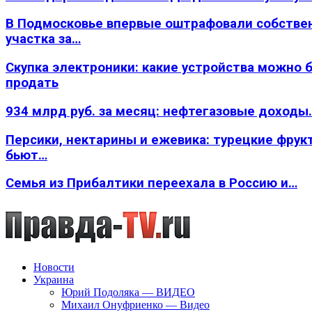
В Подмосковье впервые оштрафовали собстве
участка за…
Скупка электроники: какие устройства можно 
продать
934 млрд руб. за месяц: нефтегазовые доходы
Персики, нектарины и ежевика: турецкие фрук
бьют…
Семья из Прибалтики переехала в Россию и…
Новости
Украина
Юрий Подоляка — ВИДЕО
Михаил Онуфриенко — Видео