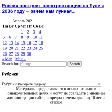
Россия построит электростанцию на Луне к
2036 году — зачем нам лунная...
Апрель 2021
Пн
Вт
Ср
Чт
Пт
Сб
Вс
1
2
3
4
5
6
7
8
9
10
11
12
13
14
15
16
17
18
19
20
21
22
23
24
25
26
27
28
29
30
« Мар
Май »
Search for:
Search
Рубрики
Рубрики
Материалы предоставляются исключительно в
ознакомительных целях и могут не совпадать с мнением
администрации сайта, и предназначены для лиц 18 лет и
старше