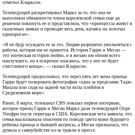
отметил Кларксон.
Телеведущий раскритиковал Маркл за то, что она не
выполняла обязанности члена королевской семьи еще до
решения покинуть ее и представляла, что «принцессы живут в
сказочных замках и проводят весь день, катаясь на золотых
единорогах».
«Я не буду осуждать ее за это. Людям разрешено увольняться с
работы, которая им не нравится. История Гарри и Меган —
это эпическая история любви, и я желаю им обоим всего
наилучшего, но я искренне опасаюсь, что у нее не будет
счастливого конца», — сказал Кларксон.
Телеведущий предположил, что через пять лет жена принца
Гарри будет позировать фотографам «одна за пределами Тадж-
Махала или сидя на задней части яхты плейбоя в
Средиземном море».
Ранее, 8 марта, телеканал CBS показал первое интервью,
которое принц Гарри и Меган Маркл дали телеведущей Опре
Уинфри после переезда в США. Королевская чета заявила, что
семья высказывала опасения по поводу цвета кожи будущего
ребенка принца и бывшей актрисы, а Меган призналась, что
думала о самоубийстве из-за травли в прессе.