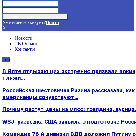
Уже имеете аккаунт?
Войти
X
Новости
ТВ Онлайн
Контакты
Топ
В Ялте отдыхающих экстренно призвали покин
пляжи…
Российская шестовичка Разина рассказала, как
американцы сочувствуют…
Почему растут цены на мясо: говядина, курица
WSJ: разведка США заявила о подготовке Росс
Командир 76-й дивизии ВДВ доложил Путину 