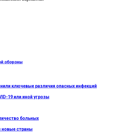
ой обороны
яснили ключевые различия опасных инфекций
ID-19 или иной угрозы
оличество больных
и новые страны