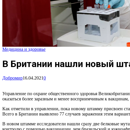
Медицина и здоровье
В Британии нашли новый шт
Добромир
16.04.2021
0
Управление по охране общественного здоровья Великобритании
оказаться более заразным и менее восприимчивым к вакцинам
Как отметили в управлении, пока новому штамму присвоен ста
Всего в Британии выявлено 77 случаев заражения этим вариан
В новом штамме исследователи нашли сразу две белковые мутац
контролю с помощью вакцинации, чем бразильский и южноафр