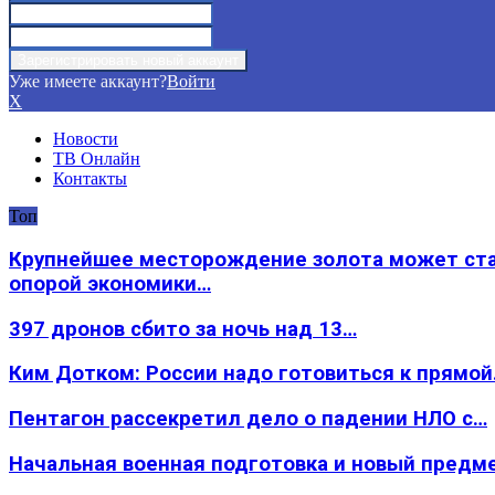
Уже имеете аккаунт?
Войти
X
Новости
ТВ Онлайн
Контакты
Топ
Крупнейшее месторождение золота может ст
опорой экономики…
397 дронов сбито за ночь над 13…
Ким Дотком: России надо готовиться к прямо
Пентагон рассекретил дело о падении НЛО с…
Начальная военная подготовка и новый предм