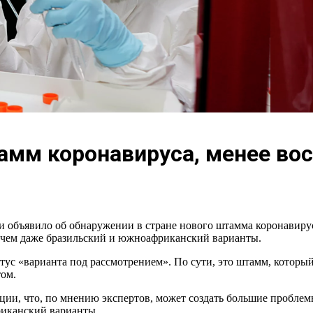
амм коронавируса, менее во
 объявило об обнаружении в стране нового штамма коронавируса
, чем даже бразильский и южноафриканский варианты.
тус «варианта под рассмотрением». По сути, это штамм, которы
том.
ии, что, по мнению экспертов, может создать большие проблемы,
иканский варианты.