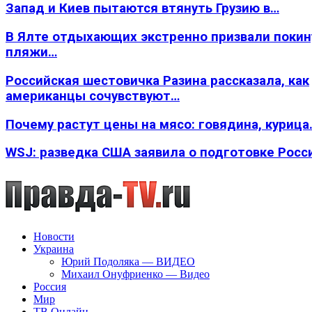
Запад и Киев пытаются втянуть Грузию в…
В Ялте отдыхающих экстренно призвали покин
пляжи…
Российская шестовичка Разина рассказала, как
американцы сочувствуют…
Почему растут цены на мясо: говядина, курица
WSJ: разведка США заявила о подготовке Росс
Новости
Украина
Юрий Подоляка — ВИДЕО
Михаил Онуфриенко — Видео
Россия
Мир
ТВ Онлайн