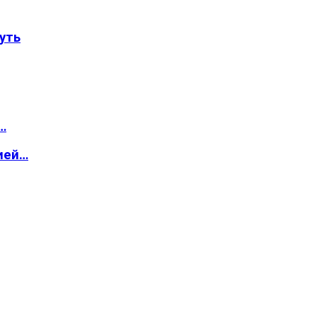
уть
…
ией…