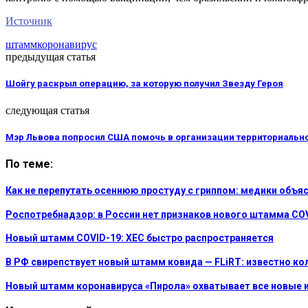
Источник
штамм
коронавирус
предыдущая статья
Шойгу раскрыл операцию, за которую получил Звезду Героя
следующая статья
Мэр Львова попросил США помочь в организации территориальн
По теме:
Как не перепутать осеннюю простуду с гриппом: медики объ
Роспотребнадзор: в России нет признаков нового штамма COV
Новый штамм COVID-19: XEC быстро распространяется
В РФ свирепствует новый штамм ковида — FLiRT: известно к
Новый штамм коронавируса «Пирола» охватывает все новые 