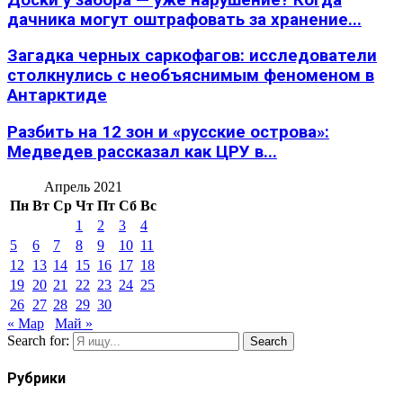
дачника могут оштрафовать за хранение...
Загадка черных саркофагов: исследователи
столкнулись с необъяснимым феноменом в
Антарктиде
Разбить на 12 зон и «русские острова»:
Медведев рассказал как ЦРУ в...
Апрель 2021
Пн
Вт
Ср
Чт
Пт
Сб
Вс
1
2
3
4
5
6
7
8
9
10
11
12
13
14
15
16
17
18
19
20
21
22
23
24
25
26
27
28
29
30
« Мар
Май »
Search for:
Search
Рубрики