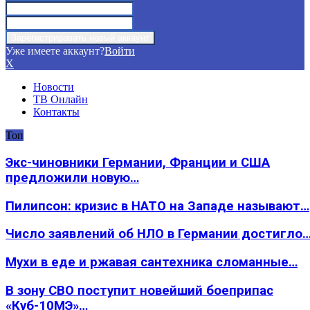
Уже имеете аккаунт?
Войти
X
Новости
ТВ Онлайн
Контакты
Топ
Экс-чиновники Германии, Франции и США
предложили новую…
Пилипсон: кризис в НАТО на Западе называют…
Число заявлений об НЛО в Германии достигло
Мухи в еде и ржавая сантехника сломанные…
В зону СВО поступит новейший боеприпас
«Куб-10МЭ»…