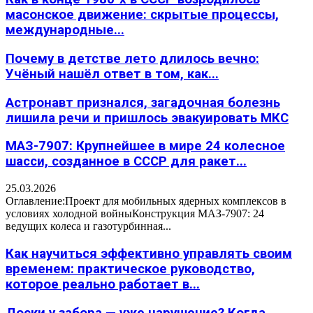
масонское движение: скрытые процессы,
международные...
Почему в детстве лето длилось вечно:
Учёный нашёл ответ в том, как...
Астронавт признался, загадочная болезнь
лишила речи и пришлось эвакуировать МКС
МАЗ-7907: Крупнейшее в мире 24 колесное
шасси, созданное в СССР для ракет...
25.03.2026
Оглавление:Проект для мобильных ядерных комплексов в
условиях холодной войныКонструкция МАЗ-7907: 24
ведущих колеса и газотурбинная...
Как научиться эффективно управлять своим
временем: практическое руководство,
которое реально работает в...
Доски у забора — уже нарушение? Когда