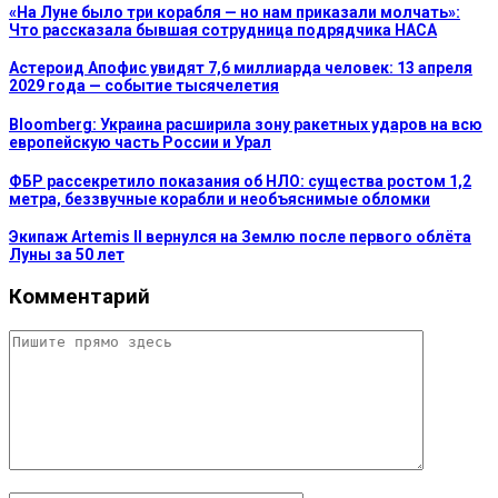
«На Луне было три корабля — но нам приказали молчать»:
Что рассказала бывшая сотрудница подрядчика НАСА
Астероид Апофис увидят 7,6 миллиарда человек: 13 апреля
2029 года — событие тысячелетия
Bloomberg: Украина расширила зону ракетных ударов на всю
европейскую часть России и Урал
ФБР рассекретило показания об НЛО: существа ростом 1,2
метра, беззвучные корабли и необъяснимые обломки
Экипаж Artemis II вернулся на Землю после первого облёта
Луны за 50 лет
Комментарий