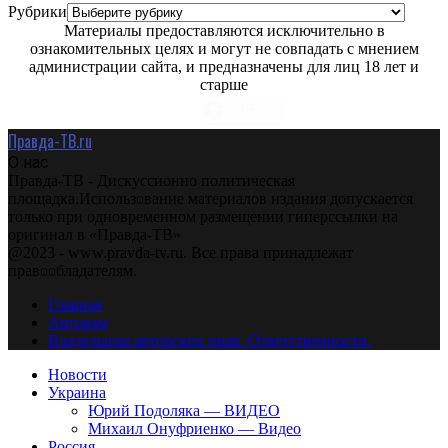
Рубрики
Материалы предоставляются исключительно в
ознакомительных целях и могут не совпадать с мнением
администрации сайта, и предназначены для лиц 18 лет и
старше
Правда-ТВ.ru
О нас
Правда-ТВ - Дискуссионно политическая
площадка.Использование материалов издания допускается
только при одновременном размещении гиперссылки на
оригинал в «Правда-ТВ»
@2023 - www.pravda-tv.ru. Все права принадлежат
правообладателям.
Главная
Авторам
Владельцам авторских прав. Ответственности.
Новости
Украина
Юрий Подоляка — ВИДЕО
Михаил Онуфриенко — Видео
Россия