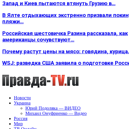
Запад и Киев пытаются втянуть Грузию в…
В Ялте отдыхающих экстренно призвали покин
пляжи…
Российская шестовичка Разина рассказала, как
американцы сочувствуют…
Почему растут цены на мясо: говядина, курица
WSJ: разведка США заявила о подготовке Росс
Новости
Украина
Юрий Подоляка — ВИДЕО
Михаил Онуфриенко — Видео
Россия
Мир
ТВ Онлайн