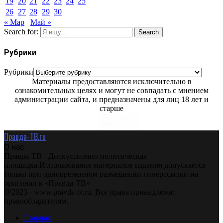
19
20
21
22
23
24
25
26
27
28
29
30
« Мар
Май »
Search for:
Search
Рубрики
Рубрики
Материалы предоставляются исключительно в
ознакомительных целях и могут не совпадать с мнением
администрации сайта, и предназначены для лиц 18 лет и
старше
Правда-ТВ.ru
О нас
Правда-ТВ - Дискуссионно политическая
площадка.Использование материалов издания допускается
только при одновременном размещении гиперссылки на
оригинал в «Правда-ТВ»
@2023 - www.pravda-tv.ru. Все права принадлежат
правообладателям.
Главная