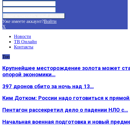
Уже имеете аккаунт?
Войти
X
Новости
ТВ Онлайн
Контакты
Топ
Крупнейшее месторождение золота может ст
опорой экономики…
397 дронов сбито за ночь над 13…
Ким Дотком: России надо готовиться к прямо
Пентагон рассекретил дело о падении НЛО с…
Начальная военная подготовка и новый предм