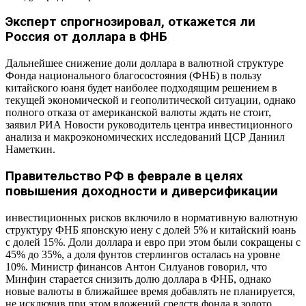
Эксперт спрогнозировал, откажется ли
Россия от доллара в ФНБ
Дальнейшее снижение доли доллара в валютной структуре
Фонда национального благосостояния (ФНБ) в пользу
китайского юаня будет наиболее подходящим решением в
текущей экономической и геополитической ситуации, однако
полного отказа от американской валюты ждать не стоит,
заявил РИА Новости руководитель центра инвестиционного
анализа и макроэкономических исследований ЦСР Даниил
Наметкин.
Правительство РФ в феврале в целях
повышения доходности и диверсификации
инвестиционных рисков включило в нормативную валютную
структуру ФНБ японскую иену с долей 5% и китайский юань
с долей 15%. Доли доллара и евро при этом были сокращены с
45% до 35%, а доля фунтов стерлингов осталась на уровне
10%. Министр финансов Антон Силуанов говорил, что
Минфин старается снизить долю доллара в ФНБ, однако
новые валюты в ближайшее время добавлять не планируется,
не исключив при этом вложений средств фонда в золото.