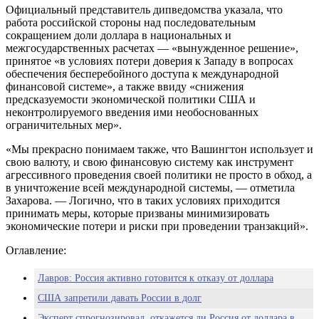
Официальный представитель дипведомства указала, что
работа российской стороны над последовательным
сокращением доли доллара в национальных и
межгосударственных расчетах — «вынужденное решение»,
принятое «в условиях потери доверия к Западу в вопросах
обеспечения бесперебойного доступа к международной
финансовой системе», а также ввиду «снижения
предсказуемости экономической политики США и
неконтролируемого введения ими необоснованных
ограничительных мер».
«Мы прекрасно понимаем также, что Вашингтон использует и
свою валюту, и свою финансовую систему как инструмент
агрессивного проведения своей политики не просто в обход, а
в уничтожение всей международной системы, — отметила
Захарова. — Логично, что в таких условиях приходится
принимать меры, которые призваны минимизировать
экономические потери и риски при проведении транзакций».
Оглавление:
Лавров: Россия активно готовится к отказу от доллара
США запретили давать России в долг
Эксперт спрогнозировал, откажется ли Россия от доллара в