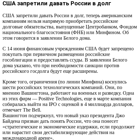
США запретили давать России в долг
США запретили давать России в долг, теперь американским
компаниям нельзя напрямую приобретать российские
долговые обязательства, выпущенные Центробанком, Фондом
национального благосостояния (ФНБ) или Минфином. Об
этом говорится в заявлении Белого дома.
С 14 июня финансовым учреждениям США будет запрещено
покупать при первичном размещении российские
гособлигации и предоставлять ссуды. В заявлении Белого
дома указано, что при необходимости санкции против
российского госдолга будут еще расширены.
Кроме того, ограничения (по линии Минфина) коснулись
шести российских технологических компаний. Они, по
мнению Вашингтона, работают на военных и разведку. Одна
из этих фирм — Positive Technologies, еще в марте компания
собиралась выйти на IPO с оценкой в 4 миллиарда долларов,
отмечает The Bell.
Вашингтон подчеркнул, что новый указ президента Джо
Байдена призван дать понять России, что она понесет
«стратегические и экономические издержки, если продолжит
или нарастит свои дестабилизирующие действия на
международной арене».