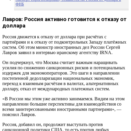
ФНБ
Правительство РФ в феврале в целях повышения доходности
и диверсификации
Лавров: Россия активно готовится к отказу от
доллара
Как Россия может избавиться от американской валюты
Россия движется к отказу от доллара при расчётах с
партнёрами и к отказу от подконтрольных Западу платёжных
систем. Об этом министр иностранных дел России Сергей
Лавров заявил в интервью иранскому агентству IRNA.
Он подчеркнул, что Москва считает важным наращивать
усилия по снижению санкционных рисков и потенциальных
издержек для экономоператоров. Это шаги в направлении
постепенной дедолларизации национальных экономик,
переход к взаимным расчётам в валютах, альтернативных
доллару, отказ от международных платежных систем.
«В России мы этим уже активно занимаемся. Видим на этом
направлении большие перспективы для взаимодействия со
всеми заинтересованными иностранными партнерами», —
пояснил Лавров.
Россия, добавил он, продолжит выступать против
санкционной политики США, то есть против любых