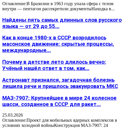
Оглавление:В Бразилии в 1963 году упала сфера с телом
внутри — пентагон рассекретили документыНаходка в...
Найдены пять самых длинных слов русского
языка — от 29 до 55...
Как в конце 1980-х в СССР возродилось
масонское движение: скрытые процессы,
международные...
Почему в детстве лето длилось вечно:
Учёный нашёл ответ в том, как...
Астронавт признался, загадочная болезнь
лишила речи и пришлось эвакуировать МКС
МАЗ-7907: Крупнейшее в мире 24 колесное
шасси, созданное в СССР для ракет...
25.03.2026
Оглавление:Проект для мобильных ядерных комплексов в
условиях холодной войныКонструкция МАЗ-7907: 24