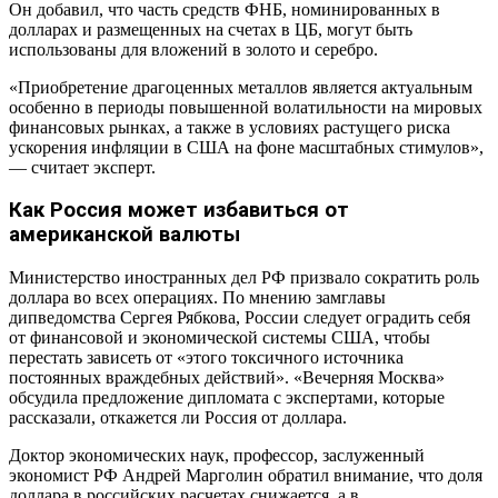
Он добавил, что часть средств ФНБ, номинированных в
долларах и размещенных на счетах в ЦБ, могут быть
использованы для вложений в золото и серебро.
«Приобретение драгоценных металлов является актуальным
особенно в периоды повышенной волатильности на мировых
финансовых рынках, а также в условиях растущего риска
ускорения инфляции в США на фоне масштабных стимулов»,
— считает эксперт.
Как Россия может избавиться от
американской валюты
Министерство иностранных дел РФ призвало сократить роль
доллара во всех операциях. По мнению замглавы
дипведомства Сергея Рябкова, России следует оградить себя
от финансовой и экономической системы США, чтобы
перестать зависеть от «этого токсичного источника
постоянных враждебных действий». «Вечерняя Москва»
обсудила предложение дипломата с экспертами, которые
рассказали, откажется ли Россия от доллара.
Доктор экономических наук, профессор, заслуженный
экономист РФ Андрей Марголин обратил внимание, что доля
доллара в российских расчетах снижается, а в