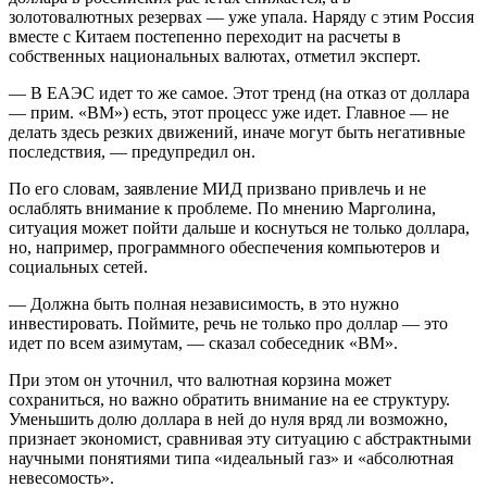
золотовалютных резервах — уже упала. Наряду с этим Россия
вместе с Китаем постепенно переходит на расчеты в
собственных национальных валютах, отметил эксперт.
— В ЕАЭС идет то же самое. Этот тренд (на отказ от доллара
— прим. «ВМ») есть, этот процесс уже идет. Главное — не
делать здесь резких движений, иначе могут быть негативные
последствия, — предупредил он.
По его словам, заявление МИД призвано привлечь и не
ослаблять внимание к проблеме. По мнению Марголина,
ситуация может пойти дальше и коснуться не только доллара,
но, например, программного обеспечения компьютеров и
социальных сетей.
— Должна быть полная независимость, в это нужно
инвестировать. Поймите, речь не только про доллар — это
идет по всем азимутам, — сказал собеседник «ВМ».
При этом он уточнил, что валютная корзина может
сохраниться, но важно обратить внимание на ее структуру.
Уменьшить долю доллара в ней до нуля вряд ли возможно,
признает экономист, сравнивая эту ситуацию с абстрактными
научными понятиями типа «идеальный газ» и «абсолютная
невесомость».