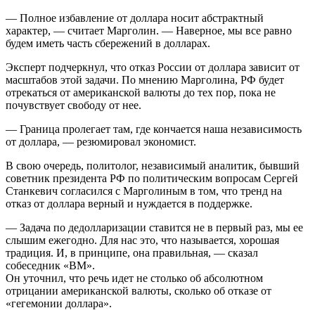
— Полное избавление от доллара носит абстрактный
характер, — считает Марголин. — Наверное, мы все равно
будем иметь часть сбережений в долларах.
Эксперт подчеркнул, что отказ России от доллара зависит от
масштабов этой задачи. По мнению Марголина, РФ будет
отрекаться от американской валюты до тех пор, пока не
почувствует свободу от нее.
— Граница пролегает там, где кончается наша независимость
от доллара, — резюмировал экономист.
В свою очередь, политолог, независимый аналитик, бывший
советник президента РФ по политическим вопросам Сергей
Станкевич согласился с Марголиным в том, что тренд на
отказ от доллара верный и нуждается в поддержке.
— Задача по дедолларизации ставится не в первый раз, мы ее
слышим ежегодно. Для нас это, что называется, хорошая
традиция. И, в принципе, она правильная, — сказал
собеседник «ВМ».
Он уточнил, что речь идет не столько об абсолютном
отрицании американской валюты, сколько об отказе от
«гегемонии доллара».