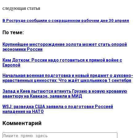
следующая статья
В Роструде сообщили о сокращенном рабочем дне 30 апреля
По теме:
Крупнейшее месторождение золота может стать опорой
экономики России
Ким Дотком: России надо готовиться к прямой войне с
Европой
Начальная военная подготовка и новый предмет о духовно-
нравственных ценностях: Что ждёт школьников 1 сентября
Запад и Киев пытаются втянуть Грузию в новую кровавую
авантюру на Кавказе, заявили в МИД
WSJ: разведка США заявила о подготовке Россией
нападения на НАТО
Комментарий