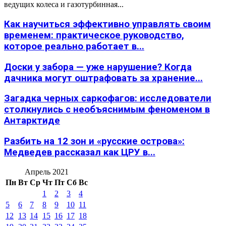
ведущих колеса и газотурбинная...
Как научиться эффективно управлять своим
временем: практическое руководство,
которое реально работает в...
Доски у забора — уже нарушение? Когда
дачника могут оштрафовать за хранение...
Загадка черных саркофагов: исследователи
столкнулись с необъяснимым феноменом в
Антарктиде
Разбить на 12 зон и «русские острова»:
Медведев рассказал как ЦРУ в...
Апрель 2021
Пн
Вт
Ср
Чт
Пт
Сб
Вс
1
2
3
4
5
6
7
8
9
10
11
12
13
14
15
16
17
18