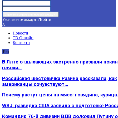
Уже имеете аккаунт?
Войти
X
Новости
ТВ Онлайн
Контакты
Топ
В Ялте отдыхающих экстренно призвали покин
пляжи…
Российская шестовичка Разина рассказала, как
американцы сочувствуют…
Почему растут цены на мясо: говядина, курица
WSJ: разведка США заявила о подготовке Росс
Командир 76-й дивизии ВДВ доложил Путину 