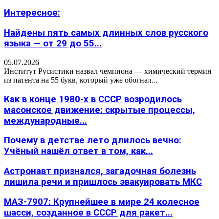
Интересное:
Найдены пять самых длинных слов русского
языка — от 29 до 55...
05.07.2026
Институт Русистики назвал чемпиона — химический термин
из патента на 55 букв, который уже обогнал...
Как в конце 1980-х в СССР возродилось
масонское движение: скрытые процессы,
международные...
Почему в детстве лето длилось вечно:
Учёный нашёл ответ в том, как...
Астронавт признался, загадочная болезнь
лишила речи и пришлось эвакуировать МКС
МАЗ-7907: Крупнейшее в мире 24 колесное
шасси, созданное в СССР для ракет...