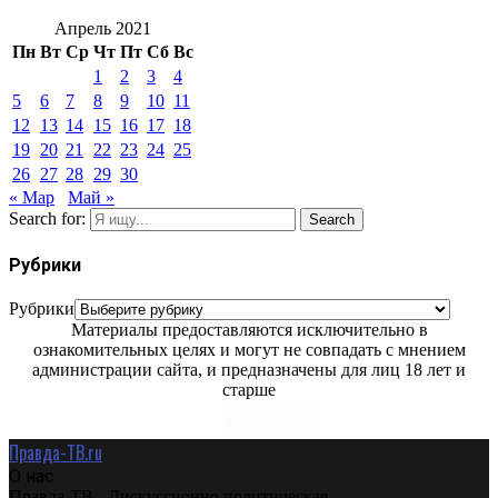
Апрель 2021
Пн
Вт
Ср
Чт
Пт
Сб
Вс
1
2
3
4
5
6
7
8
9
10
11
12
13
14
15
16
17
18
19
20
21
22
23
24
25
26
27
28
29
30
« Мар
Май »
Search for:
Search
Рубрики
Рубрики
Материалы предоставляются исключительно в
ознакомительных целях и могут не совпадать с мнением
администрации сайта, и предназначены для лиц 18 лет и
старше
Правда-ТВ.ru
О нас
Правда-ТВ - Дискуссионно политическая