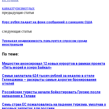
кавказ
туризм
отдых
предыдущая статья
Курс рубля падает на фоне сообщений о санкциях США
следующая статья
Турецкая недвижимость пользуется спросом среди
иностранцев
По теме:
Мишустин анонсировал 12 новых курортов в рамках проекта
«Пять морей и озеро Байкал»
Семья заплатила 624 тысяч рублей за неделю в отеле
Геленджика — раскрыты самые дорогие бронирования
отелей
Российские туристы начали бойкотировать Грузию после
нападения в Телави
Семь стран ЕС пожаловались на падение туризма, умолчав о
визовых запретах для россиян