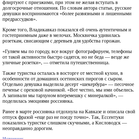
флиртуют с приезжими, при этом не желая вступать в
долгосрочные отношения. По словам автора статьи, русские
девушки воспринимаются «более развязными и лишенными
предрассудков».
Кроме того, Владикавказ показался ей очень аутентичным и
гостеприимным даже в мелочах. Москвичка удивилась
розеткам, свисающим с деревьев для удобства горожан.
«Гуляем мы по городу, все вокруг фотографируем, телефоны
от такой активности быстро садятся, но не беда — везде же
уличные розетки», — отметила путешественница.
Также туристка осталась в восторге от местной кухни, в
особенности от домашних осетинских пирогов с сыром.
Отдельно девушка выделила десерт «шекербура» — песочное
печенье с ореховой начинкой. «Вот честно, мы ими объелись.
А запивали мы тархуном вперемешку с минералкой», —
поделилась эмоциями россиянка.
Ранее в марте россиянка отдохнула на Кавказе и описала свой
отпуск фразой «еще раз не поеду точно». Так, Ессентуки
показались туристке слишком скучными, а Кисловодск —
неоправданно дорогим.
Источник