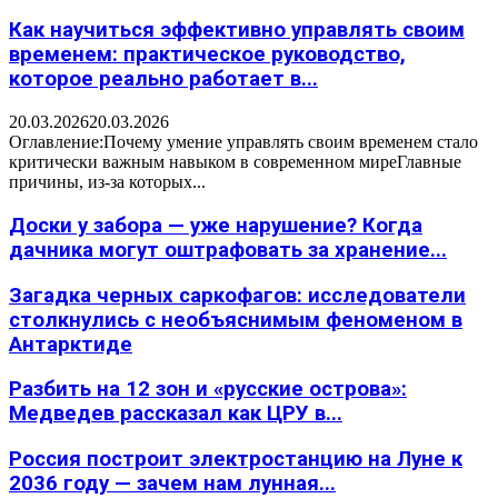
Как научиться эффективно управлять своим
временем: практическое руководство,
которое реально работает в...
20.03.2026
20.03.2026
Оглавление:Почему умение управлять своим временем стало
критически важным навыком в современном миреГлавные
причины, из-за которых...
Доски у забора — уже нарушение? Когда
дачника могут оштрафовать за хранение...
Загадка черных саркофагов: исследователи
столкнулись с необъяснимым феноменом в
Антарктиде
Разбить на 12 зон и «русские острова»:
Медведев рассказал как ЦРУ в...
Россия построит электростанцию на Луне к
2036 году — зачем нам лунная...