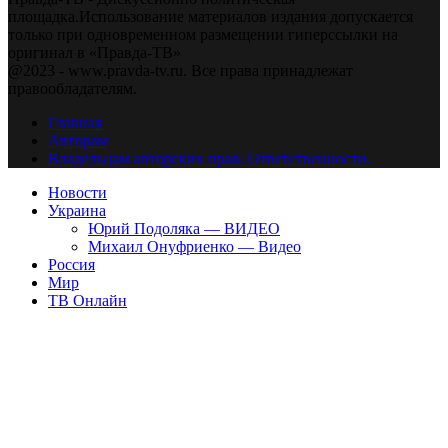
площадка.Использование материалов издания допускается
только при одновременном размещении гиперссылки на
оригинал в «Правда-ТВ»
@2023 - www.pravda-tv.ru. Все права принадлежат
правообладателям.
Главная
Авторам
Владельцам авторских прав. Ответственности.
Новости
Украина
Юрий Подоляка — ВИДЕО
Михаил Онуфриенко — Видео
Россия
Мир
ТВ Онлайн