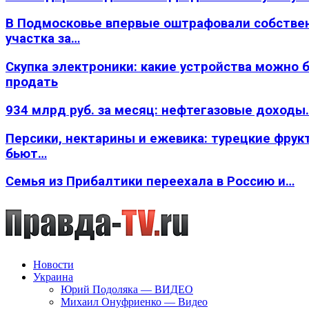
В Подмосковье впервые оштрафовали собстве
участка за…
Скупка электроники: какие устройства можно 
продать
934 млрд руб. за месяц: нефтегазовые доходы
Персики, нектарины и ежевика: турецкие фрук
бьют…
Семья из Прибалтики переехала в Россию и…
Новости
Украина
Юрий Подоляка — ВИДЕО
Михаил Онуфриенко — Видео