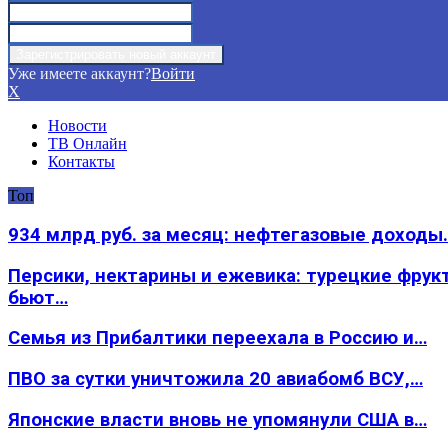
Уже имеете аккаунт?
Войти
X
Новости
ТВ Онлайн
Контакты
Топ
934 млрд руб. за месяц: нефтегазовые доходы
Персики, нектарины и ежевика: турецкие фрук
бьют…
Семья из Прибалтики переехала в Россию и…
ПВО за сутки уничтожила 20 авиабомб ВСУ,…
Японские власти вновь не упомянули США в…