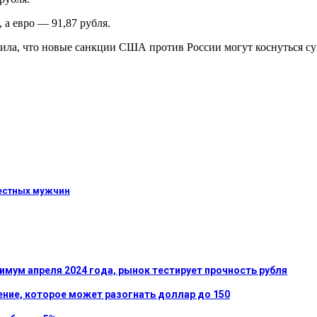
 а евро — 91,87 рубля.
щила, что новые санкции США против России могут коснуться су
местных мужчин
имум апреля 2024 года, рынок тестирует прочность рубля
ение, которое может разогнать доллар до 150