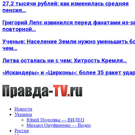
27,2 тысячи рублей: как изменилась средняя
пенсия…
Григорий Лепс извинился перед фанатами из-з
повторной…
Ученые: Население Земли нужно уменьшить б
чем…
Литва осталась ни с чем: Хитрость Кремля…
«Искандеры» и «Цирконы»: более 35 ракет уда
Новости
Украина
Юрий Подоляка — ВИДЕО
Михаил Онуфриенко — Видео
Россия