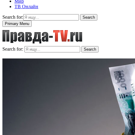
Мир
ТВ Онлайн
Search for:
Search
Primary Menu
Search for:
Search