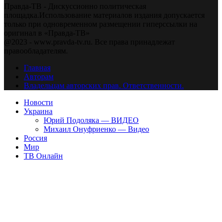
Правда-ТВ - Дискуссионно политическая
площадка.Использование материалов издания допускается
только при одновременном размещении гиперссылки на
оригинал в «Правда-ТВ»
@2023 - www.pravda-tv.ru. Все права принадлежат
правообладателям.
Главная
Авторам
Владельцам авторских прав. Ответственности.
Новости
Украина
Юрий Подоляка — ВИДЕО
Михаил Онуфриенко — Видео
Россия
Мир
ТВ Онлайн