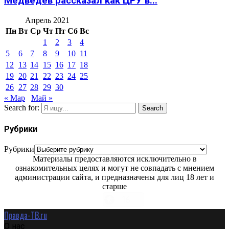
Медведев рассказал как ЦРУ в...
Апрель 2021
Пн
Вт
Ср
Чт
Пт
Сб
Вс
1
2
3
4
5
6
7
8
9
10
11
12
13
14
15
16
17
18
19
20
21
22
23
24
25
26
27
28
29
30
« Мар
Май »
Search for:
Search
Рубрики
Рубрики
Материалы предоставляются исключительно в
ознакомительных целях и могут не совпадать с мнением
администрации сайта, и предназначены для лиц 18 лет и
старше
Правда-ТВ.ru
О нас