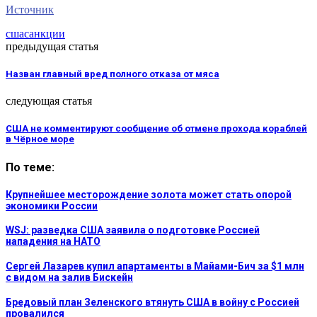
Источник
сша
санкции
предыдущая статья
Назван главный вред полного отказа от мяса
следующая статья
США не комментируют сообщение об отмене прохода кораблей
в Чёрное море
По теме:
Крупнейшее месторождение золота может стать опорой
экономики России
WSJ: разведка США заявила о подготовке Россией
нападения на НАТО
Сергей Лазарев купил апартаменты в Майами-Бич за $1 млн
с видом на залив Бискейн
Бредовый план Зеленского втянуть США в войну с Россией
провалился