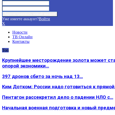
Уже имеете аккаунт?
Войти
X
Новости
ТВ Онлайн
Контакты
Топ
Крупнейшее месторождение золота может ст
опорой экономики…
397 дронов сбито за ночь над 13…
Ким Дотком: России надо готовиться к прямо
Пентагон рассекретил дело о падении НЛО с…
Начальная военная подготовка и новый предм