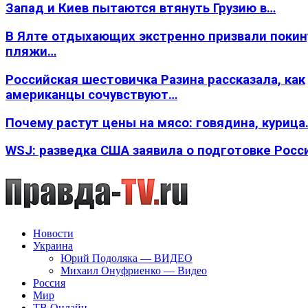
Запад и Киев пытаются втянуть Грузию в…
В Ялте отдыхающих экстренно призвали покин
пляжи…
Российская шестовичка Разина рассказала, как
американцы сочувствуют…
Почему растут цены на мясо: говядина, курица
WSJ: разведка США заявила о подготовке Росс
Новости
Украина
Юрий Подоляка — ВИДЕО
Михаил Онуфриенко — Видео
Россия
Мир
ТВ Онлайн