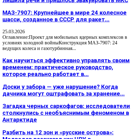
лишила речи и пришлось эвакуировать МКС
МАЗ-7907: Крупнейшее в мире 24 колесное
шасси, созданное в СССР для ракет...
25.03.2026
Оглавление:Проект для мобильных ядерных комплексов в
условиях холодной войныКонструкция МАЗ-7907: 24
ведущих колеса и газотурбинная...
Как научиться эффективно управлять своим
временем: практическое руководство,
которое реально работает в...
Доски у забора — уже нарушение? Когда
дачника могут оштрафовать за хранение...
Загадка черных саркофагов: исследователи
столкнулись с необъяснимым феноменом в
Антарктиде
Разбить на 12 зон и «русские острова»: