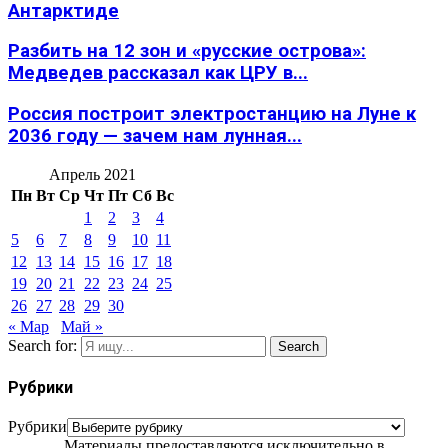
Антарктиде
Разбить на 12 зон и «русские острова»:
Медведев рассказал как ЦРУ в...
Россия построит электростанцию на Луне к
2036 году — зачем нам лунная...
Апрель 2021
Пн
Вт
Ср
Чт
Пт
Сб
Вс
1
2
3
4
5
6
7
8
9
10
11
12
13
14
15
16
17
18
19
20
21
22
23
24
25
26
27
28
29
30
« Мар
Май »
Search for:
Search
Рубрики
Рубрики
Материалы предоставляются исключительно в