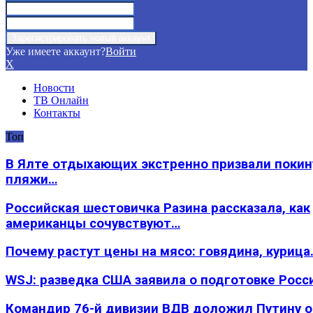
Уже имеете аккаунт?
Войти
X
Новости
ТВ Онлайн
Контакты
Топ
В Ялте отдыхающих экстренно призвали покин
пляжи…
Российская шестовичка Разина рассказала, как
американцы сочувствуют…
Почему растут цены на мясо: говядина, курица
WSJ: разведка США заявила о подготовке Росс
Командир 76-й дивизии ВДВ доложил Путину 