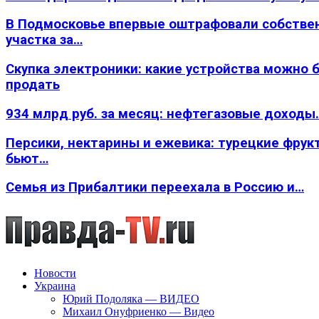
В Подмосковье впервые оштрафовали собстве
участка за…
Скупка электроники: какие устройства можно 
продать
934 млрд руб. за месяц: нефтегазовые доходы
Персики, нектарины и ежевика: турецкие фрук
бьют…
Семья из Прибалтики переехала в Россию и…
Новости
Украина
Юрий Подоляка — ВИДЕО
Михаил Онуфриенко — Видео