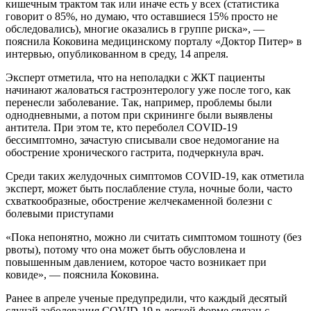
кишечным трактом так или иначе есть у всех (статистика
говорит о 85%, но думаю, что оставшиеся 15% просто не
обследовались), многие оказались в группе риска», —
пояснила Коковина медицинскому порталу «Доктор Питер» в
интервью, опубликованном в среду, 14 апреля.
Эксперт отметила, что на неполадки с ЖКТ пациенты
начинают жаловаться гастроэнтерологу уже после того, как
перенесли заболевание. Так, например, проблемы были
однодневными, а потом при скрининге были выявлены
антитела. При этом те, кто переболел COVID-19
бессимптомно, зачастую списывали свое недомогание на
обострение хронического гастрита, подчеркнула врач.
Среди таких желудочных симптомов COVID-19, как отметила
эксперт, может быть послабление стула, ночные боли, часто
схваткообразные, обострение желчекаменной болезни с
болевыми приступами
«Пока непонятно, можно ли считать симптомом тошноту (без
рвоты), потому что она может быть обусловлена и
повышенным давлением, которое часто возникает при
ковиде», — пояснила Коковина.
Ранее в апреле ученые предупредили, что каждый десятый
случай заболевания COVID-19 в легкой форме связан с