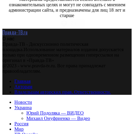
ознакомительных целях и могут не совпадать с мнением
администрации сайта, и предназначены для лиц 18 лет и
старше
Правда-ТВ.ru
О нас
Правда-ТВ - Дискуссионно политическая
площадка.Использование материалов издания допускается
только при одновременном размещении гиперссылки на
оригинал в «Правда-ТВ»
@2023 - www.pravda-tv.ru. Все права принадлежат
правообладателям.
Главная
Авторам
Владельцам авторских прав. Ответственности.
Новости
Украина
Юрий Подоляка — ВИДЕО
Михаил Онуфриенко — Видео
Россия
Мир