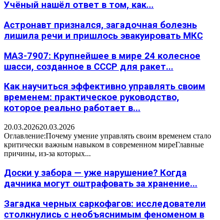
Учёный нашёл ответ в том, как...
Астронавт признался, загадочная болезнь
лишила речи и пришлось эвакуировать МКС
МАЗ-7907: Крупнейшее в мире 24 колесное
шасси, созданное в СССР для ракет...
Как научиться эффективно управлять своим
временем: практическое руководство,
которое реально работает в...
20.03.2026
20.03.2026
Оглавление:Почему умение управлять своим временем стало
критически важным навыком в современном миреГлавные
причины, из-за которых...
Доски у забора — уже нарушение? Когда
дачника могут оштрафовать за хранение...
Загадка черных саркофагов: исследователи
столкнулись с необъяснимым феноменом в