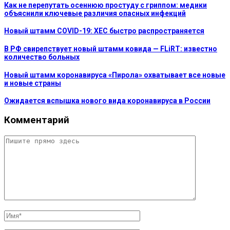
Как не перепутать осеннюю простуду с гриппом: медики
объяснили ключевые различия опасных инфекций
Новый штамм COVID-19: XEC быстро распространяется
В РФ свирепствует новый штамм ковида — FLiRT: известно
количество больных
Новый штамм коронавируса «Пирола» охватывает все новые
и новые страны
Ожидается вспышка нового вида коронавируса в России
Комментарий