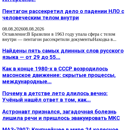
Пентагон рассекретил дело о падении НЛО с
человеческим телом внутри
08.08.2026
08.08.2026
Оглавление:В Бразилии в 1963 году упала сфера с телом
внутри — пентагон рассекретили документыНаходка в...
Найдены пять самых длинных слов русского
языка — от 29 до 55...
Как в конце 1980-х в СССР возродилось
масонское движение: скрытые процессы,
международные...
Почему в детстве лето длилось вечно:
Учёный нашёл ответ в том, как...
Астронавт признался, загадочная болезнь
лишила речи и пришлось эвакуировать МКС
МАЗ-7907: Крупнейшее в мире 24 колесное