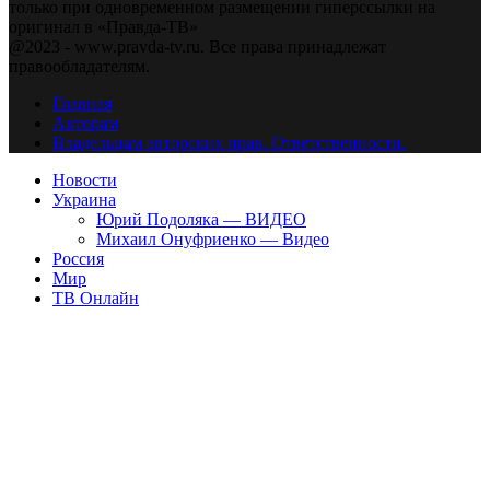
только при одновременном размещении гиперссылки на
оригинал в «Правда-ТВ»
@2023 - www.pravda-tv.ru. Все права принадлежат
правообладателям.
Главная
Авторам
Владельцам авторских прав. Ответственности.
Новости
Украина
Юрий Подоляка — ВИДЕО
Михаил Онуфриенко — Видео
Россия
Мир
ТВ Онлайн