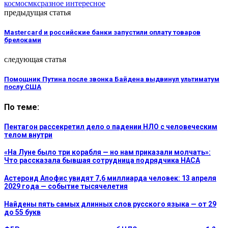
космос
мкс
разное интересное
предыдущая статья
Mastercard и российские банки запустили оплату товаров
брелоками
следующая статья
Помощник Путина после звонка Байдена выдвинул ультиматум
послу США
По теме:
Пентагон рассекретил дело о падении НЛО с человеческим
телом внутри
«На Луне было три корабля — но нам приказали молчать»:
Что рассказала бывшая сотрудница подрядчика НАСА
Астероид Апофис увидят 7,6 миллиарда человек: 13 апреля
2029 года — событие тысячелетия
Найдены пять самых длинных слов русского языка — от 29
до 55 букв