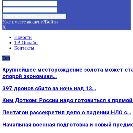
Уже имеете аккаунт?
Войти
X
Новости
ТВ Онлайн
Контакты
Топ
Крупнейшее месторождение золота может ст
опорой экономики…
397 дронов сбито за ночь над 13…
Ким Дотком: России надо готовиться к прямо
Пентагон рассекретил дело о падении НЛО с…
Начальная военная подготовка и новый предм