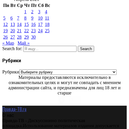
Пн
Вт
Ср
Чт
Пт
Сб
Вс
1
2
3
4
5
6
7
8
9
10
11
12
13
14
15
16
17
18
19
20
21
22
23
24
25
26
27
28
29
30
« Мар
Май »
Search for:
Search
Рубрики
Рубрики
Материалы предоставляются исключительно в
ознакомительных целях и могут не совпадать с мнением
администрации сайта, и предназначены для лиц 18 лет и
старше
Правда-ТВ.ru
О нас
Правда-ТВ - Дискуссионно политическая
площадка.Использование материалов издания допускается