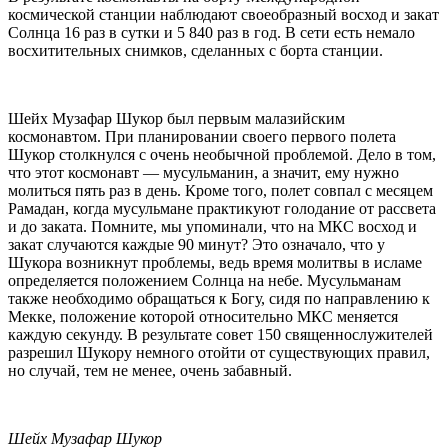
космической станции наблюдают своеобразный восход и закат
Солнца 16 раз в сутки и 5 840 раз в год. В сети есть немало
восхитительных снимков, сделанных с борта станции.
Шейх Музафар Шукор был первым малазийским
космонавтом. При планировании своего первого полета
Шукор столкнулся с очень необычной проблемой. Дело в том,
что этот космонавт — мусульманин, а значит, ему нужно
молиться пять раз в день. Кроме того, полет совпал с месяцем
Рамадан, когда мусульмане практикуют голодание от рассвета
и до заката. Помните, мы упоминали, что на МКС восход и
закат случаются каждые 90 минут? Это означало, что у
Шукора возникнут проблемы, ведь время молитвы в исламе
определяется положением Солнца на небе. Мусульманам
также необходимо обращаться к Богу, сидя по направлению к
Мекке, положение которой относительно МКС меняется
каждую секунду. В результате совет 150 священнослужителей
разрешил Шукору немного отойти от существующих правил,
но случай, тем не менее, очень забавный.
Шейх Музафар Шукор