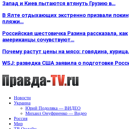
Запад и Киев пытаются втянуть Грузию в…
В Ялте отдыхающих экстренно призвали покин
пляжи…
Российская шестовичка Разина рассказала, как
американцы сочувствуют…
Почему растут цены на мясо: говядина, курица
WSJ: разведка США заявила о подготовке Росс
Новости
Украина
Юрий Подоляка — ВИДЕО
Михаил Онуфриенко — Видео
Россия
Мир
ТВ Онлайн