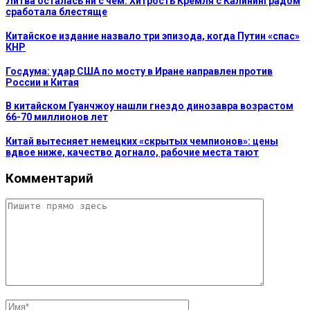
Литва осталась ни с чем: Хитрость Кремля с Калининградом
сработала блестяще
Китайское издание назвало три эпизода, когда Путин «спас»
КНР
Госдума: удар США по мосту в Иране направлен против
России и Китая
В китайском Гуанчжоу нашли гнездо динозавра возрастом
66-70 миллионов лет
Китай вытесняет немецких «скрытых чемпионов»: цены
вдвое ниже, качество догнало, рабочие места тают
Комментарий