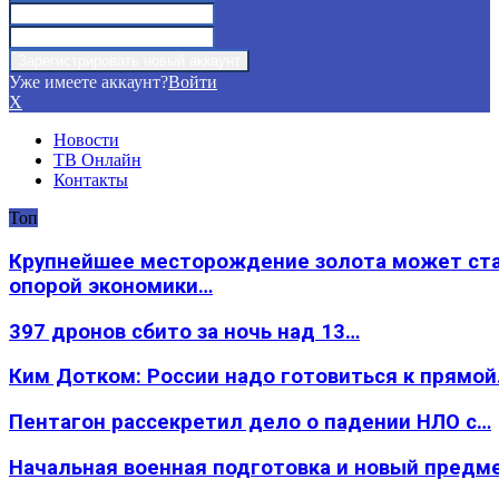
Уже имеете аккаунт?
Войти
X
Новости
ТВ Онлайн
Контакты
Топ
Крупнейшее месторождение золота может ст
опорой экономики…
397 дронов сбито за ночь над 13…
Ким Дотком: России надо готовиться к прямо
Пентагон рассекретил дело о падении НЛО с…
Начальная военная подготовка и новый предм