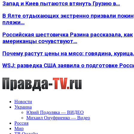
Запад и Киев пытаются втянуть Грузию в…
В Ялте отдыхающих экстренно призвали покин
пляжи…
Российская шестовичка Разина рассказала, как
американцы сочувствуют…
Почему растут цены на мясо: говядина, курица
WSJ: разведка США заявила о подготовке Росс
Новости
Украина
Юрий Подоляка — ВИДЕО
Михаил Онуфриенко — Видео
Россия
Мир
ТВ Онлайн