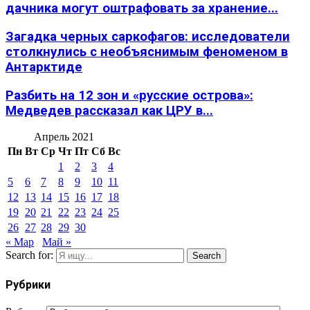
дачника могут оштрафовать за хранение...
Загадка черных саркофагов: исследователи
столкнулись с необъяснимым феноменом в
Антарктиде
Разбить на 12 зон и «русские острова»:
Медведев рассказал как ЦРУ в...
Апрель 2021
Пн
Вт
Ср
Чт
Пт
Сб
Вс
1
2
3
4
5
6
7
8
9
10
11
12
13
14
15
16
17
18
19
20
21
22
23
24
25
26
27
28
29
30
« Мар
Май »
Search for:
Search
Рубрики