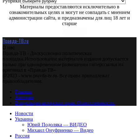
Рубрики
Материалы предоставляются исключительно в
ознакомительных целях и могут не совпадать с мнением
администрации сайта, и предназначены для лиц 18 лет и
старше
Правда-ТВ.ru
О нас
Правда-ТВ - Дискуссионно политическая
площадка.Использование материалов издания допускается
только при одновременном размещении гиперссылки на
оригинал в «Правда-ТВ»
@2023 - www.pravda-tv.ru. Все права принадлежат
правообладателям.
Главная
Авторам
Владельцам авторских прав. Ответственности.
Новости
Украина
Юрий Подоляка — ВИДЕО
Михаил Онуфриенко — Видео
Россия