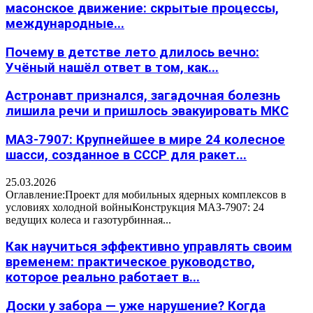
масонское движение: скрытые процессы,
международные...
Почему в детстве лето длилось вечно:
Учёный нашёл ответ в том, как...
Астронавт признался, загадочная болезнь
лишила речи и пришлось эвакуировать МКС
МАЗ-7907: Крупнейшее в мире 24 колесное
шасси, созданное в СССР для ракет...
25.03.2026
Оглавление:Проект для мобильных ядерных комплексов в
условиях холодной войныКонструкция МАЗ-7907: 24
ведущих колеса и газотурбинная...
Как научиться эффективно управлять своим
временем: практическое руководство,
которое реально работает в...
Доски у забора — уже нарушение? Когда