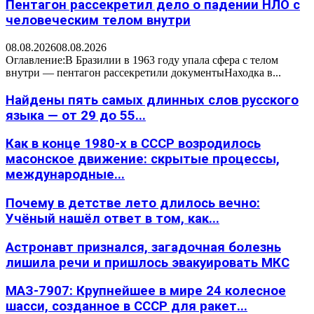
Пентагон рассекретил дело о падении НЛО с
человеческим телом внутри
08.08.2026
08.08.2026
Оглавление:В Бразилии в 1963 году упала сфера с телом
внутри — пентагон рассекретили документыНаходка в...
Найдены пять самых длинных слов русского
языка — от 29 до 55...
Как в конце 1980-х в СССР возродилось
масонское движение: скрытые процессы,
международные...
Почему в детстве лето длилось вечно:
Учёный нашёл ответ в том, как...
Астронавт признался, загадочная болезнь
лишила речи и пришлось эвакуировать МКС
МАЗ-7907: Крупнейшее в мире 24 колесное
шасси, созданное в СССР для ракет...