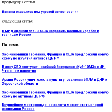
предыдущая статья
Бананы оказались под угрозой исчезновения
следующая статья
В МИД оценили планы США направить военные корабли к
границам России
По теме:
Экс-чиновники Германии, Франции и США предложили новую
схему по изъятия активов ЦБ РФ
В зону СВО поступит новейший боеприпас «Куб-10МЭ» с ИИ.
Что о нем известно
Армия России уничтожила пункты управления БПЛА в ДНР и
Херсонской области
Экс-чиновники Германии, Франции и США предложили новую
схему по активам ЦБ РФ
Крупнейшее месторождение золота может стать опорой
экономики России