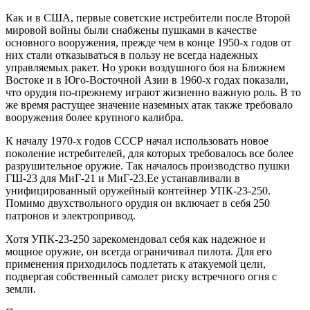
Как и в США, первые советские истребители после Второй
мировой войны были снабжены пушками в качестве
основного вооружения, прежде чем в конце 1950-х годов от
них стали отказываться в пользу не всегда надежных
управляемых ракет. Но уроки воздушного боя на Ближнем
Востоке и в Юго-Восточной Азии в 1960-х годах показали,
что орудия по-прежнему играют жизненно важную роль. В то
же время растущее значение наземных атак также требовало
вооружения более крупного калибра.
К началу 1970-х годов СССР начал использовать новое
поколение истребителей, для которых требовалось все более
разрушительное оружие. Так началось производство пушки
ГШ-23 для МиГ-21 и МиГ-23.Ее устанавливали в
унифицированный оружейный контейнер УПК-23-250.
Помимо двухствольного орудия он включает в себя 250
патронов и электропривод.
Хотя УПК-23-250 зарекомендовал себя как надежное и
мощное оружие, он всегда ограничивал пилота. Для его
применения приходилось подлетать к атакуемой цели,
подвергая собственный самолет риску встречного огня с
земли.