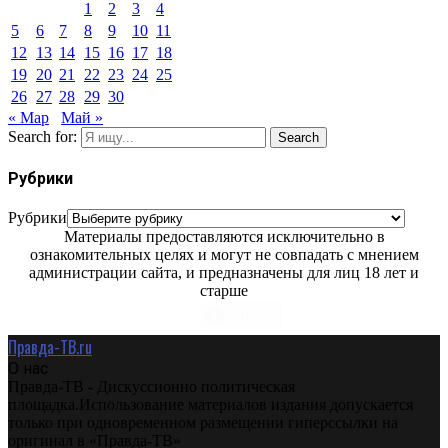
1
2
3
4
5
6
7
8
9
10
11
12
13
14
15
16
17
18
19
20
21
22
23
24
25
26
27
28
29
30
« Мар
Май »
Search for:
Search
Рубрики
Рубрики
Материалы предоставляются исключительно в
ознакомительных целях и могут не совпадать с мнением
администрации сайта, и предназначены для лиц 18 лет и
старше
Правда-ТВ.ru
О нас
Правда-ТВ - Дискуссионно политическая
площадка.Использование материалов издания допускается
только при одновременном размещении гиперссылки на
оригинал в «Правда-ТВ»