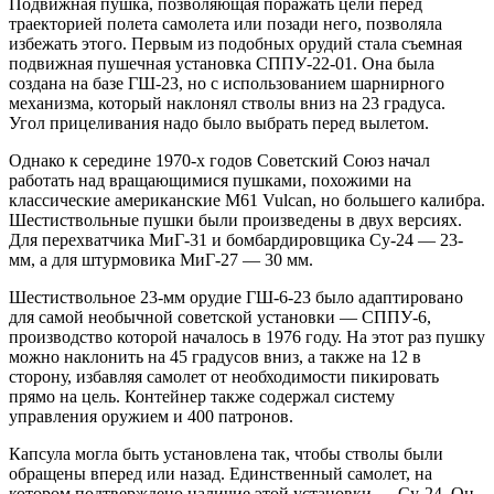
Подвижная пушка, позволяющая поражать цели перед
траекторией полета самолета или позади него, позволяла
избежать этого. Первым из подобных орудий стала съемная
подвижная пушечная установка СППУ-22-01. Она была
создана на базе ГШ-23, но с использованием шарнирного
механизма, который наклонял стволы вниз на 23 градуса.
Угол прицеливания надо было выбрать перед вылетом.
Однако к середине 1970-х годов Советский Союз начал
работать над вращающимися пушками, похожими на
классические американские M61 Vulcan, но большего калибра.
Шестиствольные пушки были произведены в двух версиях.
Для перехватчика МиГ-31 и бомбардировщика Су-24 — 23-
мм, а для штурмовика МиГ-27 — 30 мм.
Шестиствольное 23-мм орудие ГШ-6-23 было адаптировано
для самой необычной советской установки — СППУ-6,
производство которой началось в 1976 году. На этот раз пушку
можно наклонить на 45 градусов вниз, а также на 12 в
сторону, избавляя самолет от необходимости пикировать
прямо на цель. Контейнер также содержал систему
управления оружием и 400 патронов.
Капсула могла быть установлена так, чтобы стволы были
обращены вперед или назад. Единственный самолет, на
котором подтверждено наличие этой установки — Су-24. Он