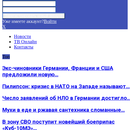
Уже имеете аккаунт?
Войти
X
Новости
ТВ Онлайн
Контакты
Топ
Экс-чиновники Германии, Франции и США
предложили новую…
Пилипсон: кризис в НАТО на Западе называют…
Число заявлений об НЛО в Германии достигло
Мухи в еде и ржавая сантехника сломанные…
В зону СВО поступит новейший боеприпас
«Куб-10МЭ»…