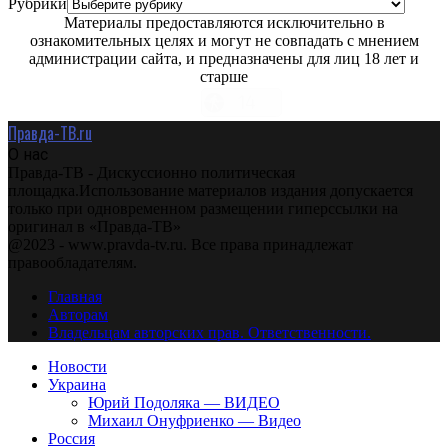
Рубрики
Материалы предоставляются исключительно в
ознакомительных целях и могут не совпадать с мнением
администрации сайта, и предназначены для лиц 18 лет и
старше
Правда-ТВ.ru
О нас
Правда-ТВ - Дискуссионно политическая
площадка.Использование материалов издания допускается
только при одновременном размещении гиперссылки на
оригинал в «Правда-ТВ»
@2023 - www.pravda-tv.ru. Все права принадлежат
правообладателям.
Главная
Авторам
Владельцам авторских прав. Ответственности.
Новости
Украина
Юрий Подоляка — ВИДЕО
Михаил Онуфриенко — Видео
Россия