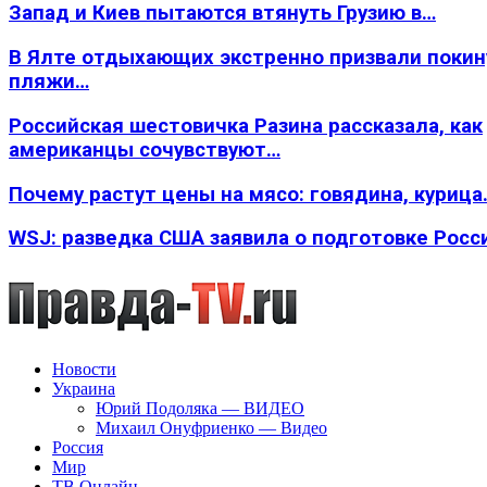
Запад и Киев пытаются втянуть Грузию в…
В Ялте отдыхающих экстренно призвали покин
пляжи…
Российская шестовичка Разина рассказала, как
американцы сочувствуют…
Почему растут цены на мясо: говядина, курица
WSJ: разведка США заявила о подготовке Росс
Новости
Украина
Юрий Подоляка — ВИДЕО
Михаил Онуфриенко — Видео
Россия
Мир
ТВ Онлайн