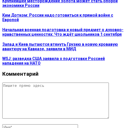
Крупнейшее месторождение золота может стать опорой
экономики России
Ким Дотком: России надо готовиться к прямой войне с
Европой
Начальная военная подготовка и новый предмет о духовно-
нравственных ценностях: Что ждёт школьников 1 сентября
Запад и Киев пытаются втянуть Грузию в новую кровавую
авантюру на Кавказе, заявили в МИД
WSJ: разведка США заявила о подготовке Россией
нападения на НАТО
Комментарий