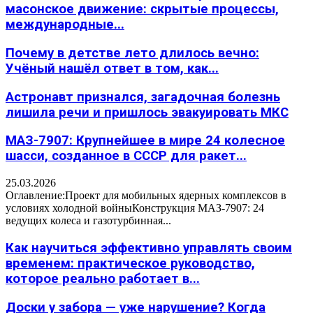
масонское движение: скрытые процессы,
международные...
Почему в детстве лето длилось вечно:
Учёный нашёл ответ в том, как...
Астронавт признался, загадочная болезнь
лишила речи и пришлось эвакуировать МКС
МАЗ-7907: Крупнейшее в мире 24 колесное
шасси, созданное в СССР для ракет...
25.03.2026
Оглавление:Проект для мобильных ядерных комплексов в
условиях холодной войныКонструкция МАЗ-7907: 24
ведущих колеса и газотурбинная...
Как научиться эффективно управлять своим
временем: практическое руководство,
которое реально работает в...
Доски у забора — уже нарушение? Когда