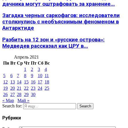
дачника могут оштрафовать за хранение...
Загадка черных саркофагов: исследователи
столкнулись с необъяснимым феноменом в
Антарктиде
Разбить на 12 зон и «русские острова»:
Медведев рассказал как ЦРУ в...
Апрель 2021
Пн
Вт
Ср
Чт
Пт
Сб
Вс
1
2
3
4
5
6
7
8
9
10
11
12
13
14
15
16
17
18
19
20
21
22
23
24
25
26
27
28
29
30
« Мар
Май »
Search for:
Search
Рубрики