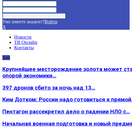
Уже имеете аккаунт?
Войти
X
Новости
ТВ Онлайн
Контакты
Топ
Крупнейшее месторождение золота может ст
опорой экономики…
397 дронов сбито за ночь над 13…
Ким Дотком: России надо готовиться к прямо
Пентагон рассекретил дело о падении НЛО с…
Начальная военная подготовка и новый предм