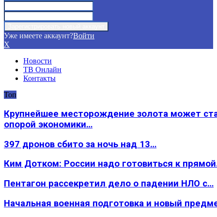
Уже имеете аккаунт?
Войти
X
Новости
ТВ Онлайн
Контакты
Топ
Крупнейшее месторождение золота может ст
опорой экономики…
397 дронов сбито за ночь над 13…
Ким Дотком: России надо готовиться к прямо
Пентагон рассекретил дело о падении НЛО с…
Начальная военная подготовка и новый предм