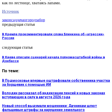
как по лестнице, хватаясь лапами.
Источник
закон
сад
дача
огород
забор
предыдущая статья
В Кремле прокомментировали слова Блинкена об «агрессии»
России
следующая статья
В Киеве описали сценарий начала полномасштабной войны в
Донбассе
По теме:
В Подмосковье впервые оштрафовали собственника участка
за борщевик с помощью ИИ
Володин рассказал об индексации пенсий и новых законах
вступающих в силу в августе 2026 года
Новый способ выдумали мошенники: Дачникам шлют
фальшивые штрафы за нарушение земельного