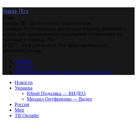
Правда-ТВ.ru
О нас
Правда-ТВ - Дискуссионно политическая
площадка.Использование материалов издания допускается
только при одновременном размещении гиперссылки на
оригинал в «Правда-ТВ»
@2023 - www.pravda-tv.ru. Все права принадлежат
правообладателям.
Главная
Авторам
Владельцам авторских прав. Ответственности.
Новости
Украина
Юрий Подоляка — ВИДЕО
Михаил Онуфриенко — Видео
Россия
Мир
ТВ Онлайн