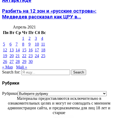
Антарктиде
Разбить на 12 зон и «русские острова»:
Медведев рассказал как ЦРУ в...
Апрель 2021
Пн
Вт
Ср
Чт
Пт
Сб
Вс
1
2
3
4
5
6
7
8
9
10
11
12
13
14
15
16
17
18
19
20
21
22
23
24
25
26
27
28
29
30
« Мар
Май »
Search for:
Search
Рубрики
Рубрики
Материалы предоставляются исключительно в
ознакомительных целях и могут не совпадать с мнением
администрации сайта, и предназначены для лиц 18 лет и
старше