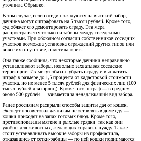
уточнила Обрывко.
В том случае, если соседи пожалуются на высокий забор,
дачника могут оштрафовать на 5 тысяч рублей. Кроме того,
суд обяжет его демонтировать ограду. Эта мера
распространяется только на заборы между соседскими
участками. При обоюдном согласии собственников соседних
участков возможна установка ограждений других типов или
вовсе их отсутствие, отметила юрист.
Она также сообщила, что некоторые дачники неправильно
устанавливают заборы, невольно захватывая соседские
территории. Их могут обязать убрать ограду и выплатить
штраф в размере до 1,5 процента от кадастровой стоимости
участка, но не менее 5 тысяч рублей для физических лиц (100
тысяч рублей для юрлиц). Кроме того, штраф — в среднем
около 500 рублей — взимается за ненадлежащий вид забора.
Ранее россиянам раскрыли способы защиты дач от кошек.
Эксперт посоветовал дачникам не оставлять в доме еду —
кошки приходят на запах готовых блюд. Кроме того,
противопоказаны мягкие и рыхлые грядки, так как они
удобны для животных, желающих справить нужду. Также
стоит устанавливать высокие заборы из профнастила,
отказавшись от сетки-рабицы — по ней кошки поднимаются,