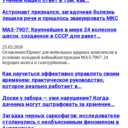
Учёный нашёл ответ в том, как...
Астронавт признался, загадочная болезнь
лишила речи и пришлось эвакуировать МКС
МАЗ-7907: Крупнейшее в мире 24 колесное
шасси, созданное в СССР для ракет...
25.03.2026
Оглавление:Проект для мобильных ядерных комплексов в
условиях холодной войныКонструкция МАЗ-7907: 24
ведущих колеса и газотурбинная...
Как научиться эффективно управлять своим
временем: практическое руководство,
которое реально работает в...
Доски у забора — уже нарушение? Когда
дачника могут оштрафовать за хранение...
Загадка черных саркофагов: исследователи
столкнулись с необъяснимым феноменом в