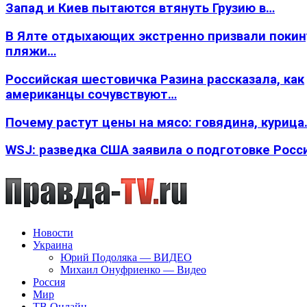
Запад и Киев пытаются втянуть Грузию в…
В Ялте отдыхающих экстренно призвали покин
пляжи…
Российская шестовичка Разина рассказала, как
американцы сочувствуют…
Почему растут цены на мясо: говядина, курица
WSJ: разведка США заявила о подготовке Росс
Новости
Украина
Юрий Подоляка — ВИДЕО
Михаил Онуфриенко — Видео
Россия
Мир
ТВ Онлайн