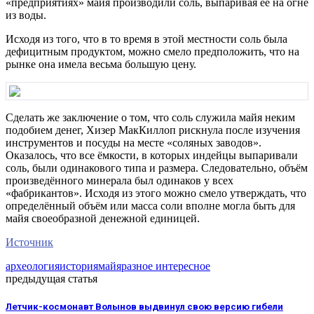
«предприятиях» майя производили соль, выпаривая её на огне
из воды.
Исходя из того, что в то время в этой местности соль была
дефицитным продуктом, можно смело предположить, что на
рынке она имела весьма большую цену.
Сделать же заключение о том, что соль служила майя неким
подобием денег, Хизер МакКиллоп рискнула после изучения
инструментов и посуды на месте «соляных заводов».
Оказалось, что все ёмкости, в которых индейцы выпаривали
соль, были одинакового типа и размера. Следовательно, объём
произведённого минерала был одинаков у всех
«фабрикантов». Исходя из этого можно смело утверждать, что
определённый объём или масса соли вполне могла быть для
майя своеобразной денежной единицей.
Источник
археология
история
майя
разное интересное
предыдущая статья
Летчик-космонавт Волынов выдвинул свою версию гибели