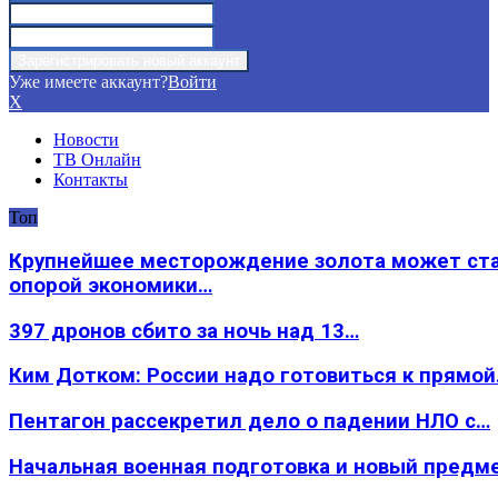
Уже имеете аккаунт?
Войти
X
Новости
ТВ Онлайн
Контакты
Топ
Крупнейшее месторождение золота может ст
опорой экономики…
397 дронов сбито за ночь над 13…
Ким Дотком: России надо готовиться к прямо
Пентагон рассекретил дело о падении НЛО с…
Начальная военная подготовка и новый предм