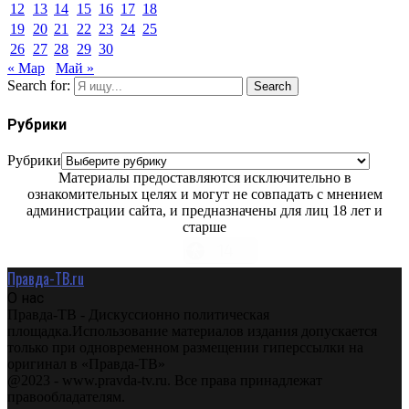
12
13
14
15
16
17
18
19
20
21
22
23
24
25
26
27
28
29
30
« Мар
Май »
Search for:
Search
Рубрики
Рубрики
Материалы предоставляются исключительно в
ознакомительных целях и могут не совпадать с мнением
администрации сайта, и предназначены для лиц 18 лет и
старше
Правда-ТВ.ru
О нас
Правда-ТВ - Дискуссионно политическая
площадка.Использование материалов издания допускается
только при одновременном размещении гиперссылки на
оригинал в «Правда-ТВ»
@2023 - www.pravda-tv.ru. Все права принадлежат
правообладателям.