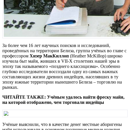
За более чем 16 лет научных поисков и исследований,
проведённых на территории Белиза, группа учёных во главе с
профессором
Хизер МакКиллоп
(Heather McKillop) широко
изучила быт майя, живших в VII-X столетиях нашей эры в
эпоху так называемого «позднего классицизма». Особенно
глубоко исследователи воссоздали одну из самых важных
составляющих жизни древних индейцев, населявших в ту
эпоху южные территории нынешнего Белиза – торговлю на
рынках.
ЧИТАЙТЕ ТАКЖЕ: Учёным удалось найти фреску майя,
на которой отображено, чем торговали индейцы
Учёные выяснили, что в качестве денег местные аборигены
майя использовали в основном различные медные изделия,