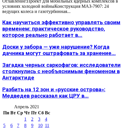
Оглавление:Проект для мобильных ядерных комплексов в
условиях холодной войныКонструкция МАЗ-7907: 24
ведущих колеса и газотурбинная...
Как научиться эффективно управлять своим
временем: практическое руководство,
которое реально работает в...
Доски у забора — уже нарушение? Когда
дачника могут оштрафовать за хранение...
Загадка черных саркофагов: исследователи
столкнулись с необъяснимым феноменом в
Антарктиде
Разбить на 12 зон и «русские острова»:
Медведев рассказал как ЦРУ в...
Апрель 2021
Пн
Вт
Ср
Чт
Пт
Сб
Вс
1
2
3
4
5
6
7
8
9
10
11