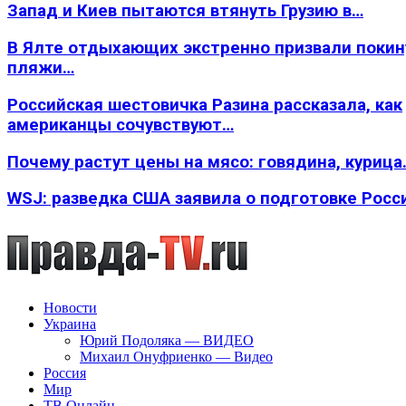
Запад и Киев пытаются втянуть Грузию в…
В Ялте отдыхающих экстренно призвали покин
пляжи…
Российская шестовичка Разина рассказала, как
американцы сочувствуют…
Почему растут цены на мясо: говядина, курица
WSJ: разведка США заявила о подготовке Росс
Новости
Украина
Юрий Подоляка — ВИДЕО
Михаил Онуфриенко — Видео
Россия
Мир
ТВ Онлайн