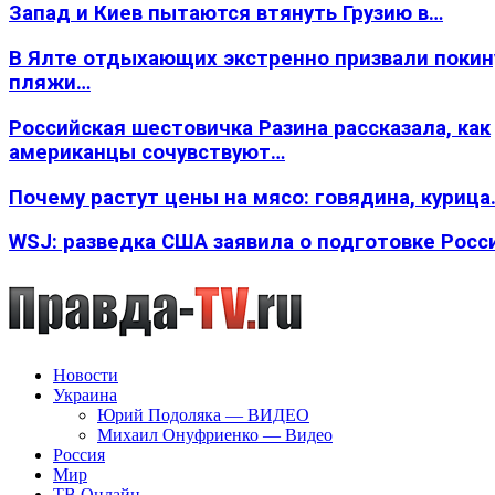
Запад и Киев пытаются втянуть Грузию в…
В Ялте отдыхающих экстренно призвали покин
пляжи…
Российская шестовичка Разина рассказала, как
американцы сочувствуют…
Почему растут цены на мясо: говядина, курица
WSJ: разведка США заявила о подготовке Росс
Новости
Украина
Юрий Подоляка — ВИДЕО
Михаил Онуфриенко — Видео
Россия
Мир
ТВ Онлайн