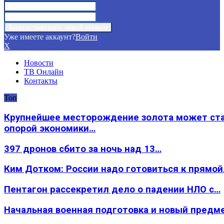
Уже имеете аккаунт?
Войти
X
Новости
ТВ Онлайн
Контакты
Топ
Крупнейшее месторождение золота может ст
опорой экономики…
397 дронов сбито за ночь над 13…
Ким Дотком: России надо готовиться к прямо
Пентагон рассекретил дело о падении НЛО с…
Начальная военная подготовка и новый предм