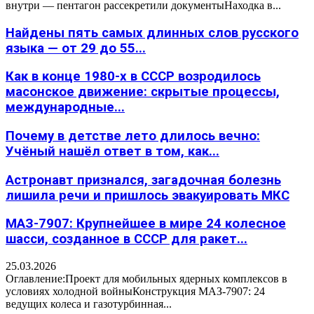
внутри — пентагон рассекретили документыНаходка в...
Найдены пять самых длинных слов русского
языка — от 29 до 55...
Как в конце 1980-х в СССР возродилось
масонское движение: скрытые процессы,
международные...
Почему в детстве лето длилось вечно:
Учёный нашёл ответ в том, как...
Астронавт признался, загадочная болезнь
лишила речи и пришлось эвакуировать МКС
МАЗ-7907: Крупнейшее в мире 24 колесное
шасси, созданное в СССР для ракет...
25.03.2026
Оглавление:Проект для мобильных ядерных комплексов в
условиях холодной войныКонструкция МАЗ-7907: 24
ведущих колеса и газотурбинная...