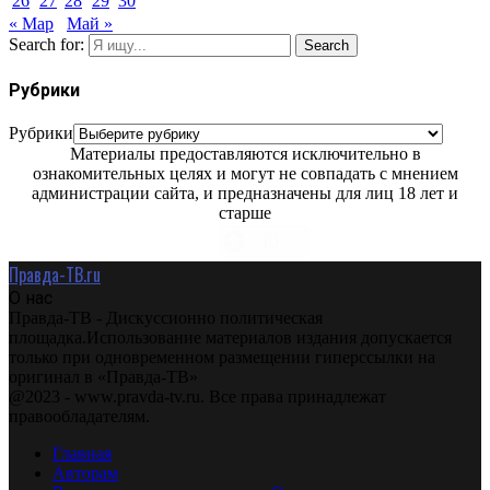
26
27
28
29
30
« Мар
Май »
Search for:
Search
Рубрики
Рубрики
Материалы предоставляются исключительно в
ознакомительных целях и могут не совпадать с мнением
администрации сайта, и предназначены для лиц 18 лет и
старше
Правда-ТВ.ru
О нас
Правда-ТВ - Дискуссионно политическая
площадка.Использование материалов издания допускается
только при одновременном размещении гиперссылки на
оригинал в «Правда-ТВ»
@2023 - www.pravda-tv.ru. Все права принадлежат
правообладателям.
Главная
Авторам