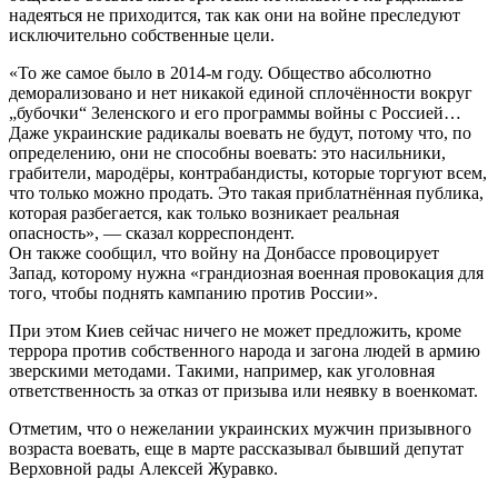
надеяться не приходится, так как они на войне преследуют
исключительно собственные цели.
«То же самое было в 2014-м году. Общество абсолютно
деморализовано и нет никакой единой сплочённости вокруг
„бубочки“ Зеленского и его программы войны с Россией…
Даже украинские радикалы воевать не будут, потому что, по
определению, они не способны воевать: это насильники,
грабители, мародёры, контрабандисты, которые торгуют всем,
что только можно продать. Это такая приблатнённая публика,
которая разбегается, как только возникает реальная
опасность», — сказал корреспондент.
Он также сообщил, что войну на Донбассе провоцирует
Запад, которому нужна «грандиозная военная провокация для
того, чтобы поднять кампанию против России».
При этом Киев сейчас ничего не может предложить, кроме
террора против собственного народа и загона людей в армию
зверскими методами. Такими, например, как уголовная
ответственность за отказ от призыва или неявку в военкомат.
Отметим, что о нежелании украинских мужчин призывного
возраста воевать, еще в марте рассказывал бывший депутат
Верховной рады Алексей Журавко.