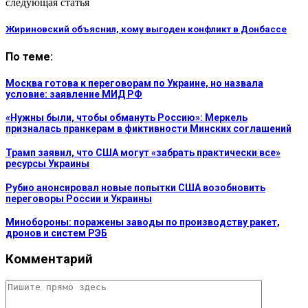
следующая статья
Жириновский объяснил, кому выгоден конфликт в Донбассе
По теме:
Москва готова к переговорам по Украине, но назвала
условие: заявление МИД РФ
«Нужны были, чтобы обмануть Россию»: Меркель
призналась пранкерам в фиктивности Минских соглашений
Трамп заявил, что США могут «забрать практически все»
ресурсы Украины
Рубио анонсировал новые попытки США возобновить
переговоры России и Украины
Минобороны: поражены заводы по производству ракет,
дронов и систем РЭБ
Комментарий