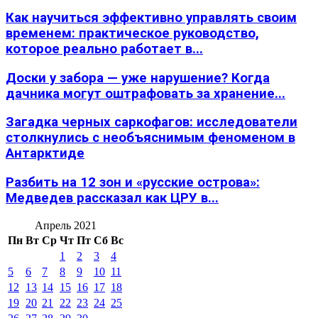
Как научиться эффективно управлять своим
временем: практическое руководство,
которое реально работает в...
Доски у забора — уже нарушение? Когда
дачника могут оштрафовать за хранение...
Загадка черных саркофагов: исследователи
столкнулись с необъяснимым феноменом в
Антарктиде
Разбить на 12 зон и «русские острова»:
Медведев рассказал как ЦРУ в...
Апрель 2021
Пн
Вт
Ср
Чт
Пт
Сб
Вс
1
2
3
4
5
6
7
8
9
10
11
12
13
14
15
16
17
18
19
20
21
22
23
24
25