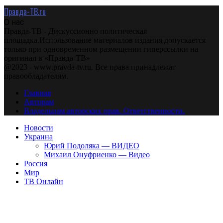
Правда-ТВ.ru
О нас
Правда-ТВ - Дискуссионно политическая
площадка.Использование материалов издания допускается
только при одновременном размещении гиперссылки на
оригинал в «Правда-ТВ»
@2023 - www.pravda-tv.ru. Все права принадлежат
правообладателям.
Главная
Авторам
Владельцам авторских прав. Ответственности.
Новости
Украина
Юрий Подоляка — ВИДЕО
Михаил Онуфриенко — Видео
Россия
Мир
ТВ Онлайн