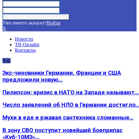
Уже имеете аккаунт?
Войти
X
Новости
ТВ Онлайн
Контакты
Топ
Экс-чиновники Германии, Франции и США
предложили новую…
Пилипсон: кризис в НАТО на Западе называют…
Число заявлений об НЛО в Германии достигло
Мухи в еде и ржавая сантехника сломанные…
В зону СВО поступит новейший боеприпас
«Куб-10МЭ»…