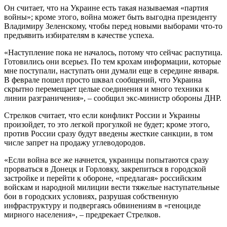
Он считает, что на Украине есть такая называемая «партия
войны»; кроме этого, война может быть выгодна президенту
Владимиру Зеленскому, чтобы перед новыми выборами что-то
предъявить избирателям в качестве успеха.
«Наступление пока не началось, потому что сейчас распутица.
Готовились они всерьез. По тем крохам информации, которые
мне поступали, наступать они думали еще в середине января.
В феврале пошел просто шквал сообщений, что Украина
скрытно перемещает целые соединения и много техники к
линии разграничения», – сообщил экс-министр обороны ДНР.
Стрелков считает, что если конфликт России и Украины
произойдет, то это легкой прогулкой не будет; кроме этого,
против России сразу будут введены жесткие санкции, в том
числе запрет на продажу углеводородов.
«Если война все же начнется, украинцы попытаются сразу
прорваться в Донецк и Горловку, закрепиться в городской
застройке и перейти к обороне, «предлагая» российским
войскам и народной милиции вести тяжелые наступательные
бои в городских условиях, разрушая собственную
инфраструктуру и подвергаясь обвинениям в «геноциде
мирного населения», – предрекает Стрелков.