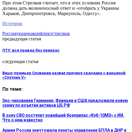
При этом Стрелков считает, что в этих условиях Россия
должна дать молниеносный ответ и «отобрать у Украины
Харьков, Днепропетровск, Мариуполь, Одессу».
Источник
Россия
украина
конфликт
стрелков
предыдущая статья
ПТУ: вся правда без прикрас
следующая статья
Вице-премьер Словакии назвал причину скандала с вакциной
«Спутник V»
По теме:
Экс-чиновники Германии, Франции и США предложили новую
схему по изъятия активов ЦБ РФ
В зону СВО поступит новейший боеприпас «Куб-10МЭ» с ИИ.
Что о нем известно
Армия России уничтожила пункты управления БПЛА в ДНР и