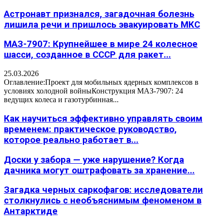
Астронавт признался, загадочная болезнь
лишила речи и пришлось эвакуировать МКС
МАЗ-7907: Крупнейшее в мире 24 колесное
шасси, созданное в СССР для ракет...
25.03.2026
Оглавление:Проект для мобильных ядерных комплексов в
условиях холодной войныКонструкция МАЗ-7907: 24
ведущих колеса и газотурбинная...
Как научиться эффективно управлять своим
временем: практическое руководство,
которое реально работает в...
Доски у забора — уже нарушение? Когда
дачника могут оштрафовать за хранение...
Загадка черных саркофагов: исследователи
столкнулись с необъяснимым феноменом в
Антарктиде