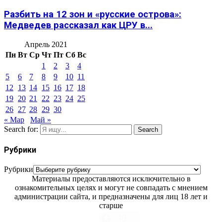
Разбить на 12 зон и «русские острова»:
Медведев рассказал как ЦРУ в...
Апрель 2021
Пн
Вт
Ср
Чт
Пт
Сб
Вс
1
2
3
4
5
6
7
8
9
10
11
12
13
14
15
16
17
18
19
20
21
22
23
24
25
26
27
28
29
30
« Мар
Май »
Search for:
Search
Рубрики
Рубрики
Материалы предоставляются исключительно в
ознакомительных целях и могут не совпадать с мнением
администрации сайта, и предназначены для лиц 18 лет и
старше