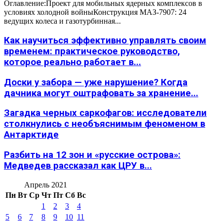
Оглавление:Проект для мобильных ядерных комплексов в
условиях холодной войныКонструкция МАЗ-7907: 24
ведущих колеса и газотурбинная...
Как научиться эффективно управлять своим
временем: практическое руководство,
которое реально работает в...
Доски у забора — уже нарушение? Когда
дачника могут оштрафовать за хранение...
Загадка черных саркофагов: исследователи
столкнулись с необъяснимым феноменом в
Антарктиде
Разбить на 12 зон и «русские острова»:
Медведев рассказал как ЦРУ в...
Апрель 2021
Пн
Вт
Ср
Чт
Пт
Сб
Вс
1
2
3
4
5
6
7
8
9
10
11