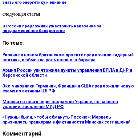
знать его энергетику и влияние
следующая статья
В России предложили ужесточить наказание за
преднамеренное банкротство
По теме:
Украине в новом британском проекте предложили «ядерный
зонтик», в обмен на роль военного барьера
Армия России уничтожила пункты управления БПЛА в ДНР и
Херсонской области
Экс-чиновники Германии, Франции и США предложили новую
схему по активам ЦБ РФ
Москва готова к переговорам по Украине, но назвала
условие: заявление МИД РФ
«Нужны были, чтобы обмануть Россию»: Меркель
призналась пранкерам в фиктивности Минских соглашений
Комментарий