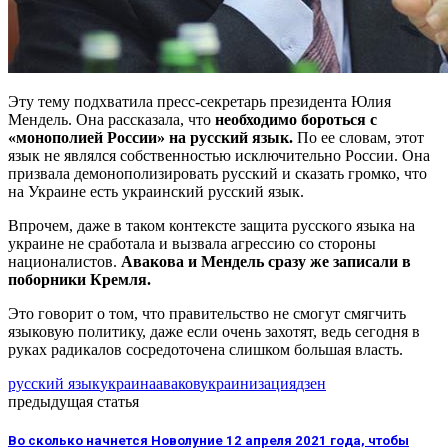
Эту тему подхватила пресс-секретарь президента Юлия
Мендель. Она рассказала, что
необходимо бороться с
«монополией России» на русский язык.
По ее словам, этот
язык не являлся собственностью исключительно России. Она
призвала демонополизировать русский и сказать громко, что
на Украине есть украинский русский язык.
Впрочем, даже в таком контексте защита русского языка на
украине не сработала и вызвала агрессию со стороны
националистов.
Авакова и Мендель сразу же записали в
поборники Кремля.
Это говорит о том, что правительство не смогут смягчить
языковую политику, даже если очень захотят, ведь сегодня в
руках радикалов сосредоточена слишком большая власть.
русский язык
украина
аваков
украинизация
дзен
предыдущая статья
Во сколько начнется Новолуние 12 апреля 2021 года, чтобы