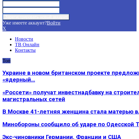
Уже имеете аккаунт?
Войти
X
Новости
ТВ Онлайн
Контакты
Топ
Украине в новом британском проекте предлож
«ядерный…
«Россети» получат инвестнадбавку на строите
магистральных сетей
В Москве 41-летняя женщина стала матерью в
Минобороны сообщило об ударе по Одесской 
Экс-чиновники Германии, Франции и США