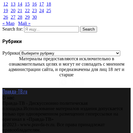
12
13
14
15
16
17
18
19
20
21
22
23
24
25
26
27
28
29
30
« Мар
Май »
Search for:
Search
Рубрики
Рубрики
Материалы предоставляются исключительно в
ознакомительных целях и могут не совпадать с мнением
администрации сайта, и предназначены для лиц 18 лет и
старше
Правда-ТВ.ru
О нас
Правда-ТВ - Дискуссионно политическая
площадка.Использование материалов издания допускается
только при одновременном размещении гиперссылки на
оригинал в «Правда-ТВ»
@2023 - www.pravda-tv.ru. Все права принадлежат
правообладателям.