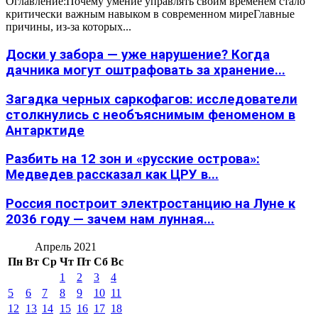
Оглавление:Почему умение управлять своим временем стало
критически важным навыком в современном миреГлавные
причины, из-за которых...
Доски у забора — уже нарушение? Когда
дачника могут оштрафовать за хранение...
Загадка черных саркофагов: исследователи
столкнулись с необъяснимым феноменом в
Антарктиде
Разбить на 12 зон и «русские острова»:
Медведев рассказал как ЦРУ в...
Россия построит электростанцию на Луне к
2036 году — зачем нам лунная...
Апрель 2021
Пн
Вт
Ср
Чт
Пт
Сб
Вс
1
2
3
4
5
6
7
8
9
10
11
12
13
14
15
16
17
18