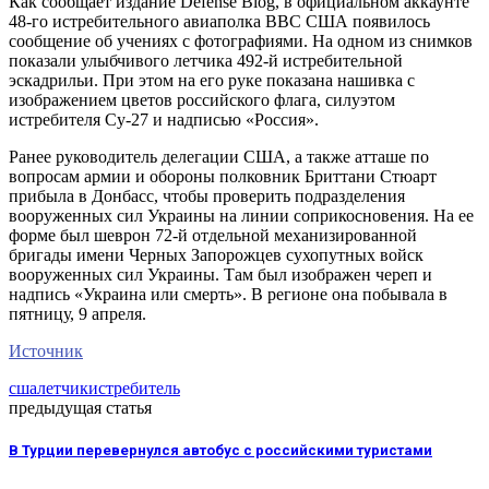
Как сообщает издание Defense Blog, в официальном аккаунте
48-го истребительного авиаполка ВВС США появилось
сообщение об учениях с фотографиями. На одном из снимков
показали улыбчивого летчика 492-й истребительной
эскадрильи. При этом на его руке показана нашивка с
изображением цветов российского флага, силуэтом
истребителя Су-27 и надписью «Россия».
Ранее руководитель делегации США, а также атташе по
вопросам армии и обороны полковник Бриттани Стюарт
прибыла в Донбасс, чтобы проверить подразделения
вооруженных сил Украины на линии соприкосновения. На ее
форме был шеврон 72-й отдельной механизированной
бригады имени Черных Запорожцев сухопутных войск
вооруженных сил Украины. Там был изображен череп и
надпись «Украина или смерть». В регионе она побывала в
пятницу, 9 апреля.
Источник
сша
летчик
истребитель
предыдущая статья
В Турции перевернулся автобус с российскими туристами