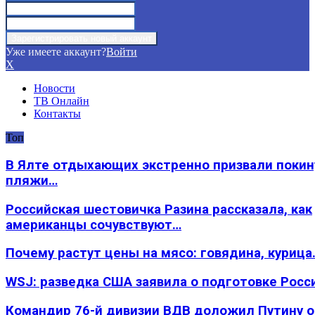
Уже имеете аккаунт?
Войти
X
Новости
ТВ Онлайн
Контакты
Топ
В Ялте отдыхающих экстренно призвали покин
пляжи…
Российская шестовичка Разина рассказала, как
американцы сочувствуют…
Почему растут цены на мясо: говядина, курица
WSJ: разведка США заявила о подготовке Росс
Командир 76-й дивизии ВДВ доложил Путину 