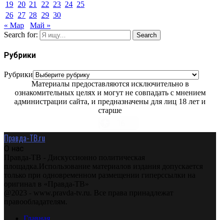
19
20
21
22
23
24
25
26
27
28
29
30
« Мар
Май »
Search for:
Search
Рубрики
Рубрики
Материалы предоставляются исключительно в
ознакомительных целях и могут не совпадать с мнением
администрации сайта, и предназначены для лиц 18 лет и
старше
Правда-ТВ.ru
О нас
Правда-ТВ - Дискуссионно политическая
площадка.Использование материалов издания допускается
только при одновременном размещении гиперссылки на
оригинал в «Правда-ТВ»
@2023 - www.pravda-tv.ru. Все права принадлежат
правообладателям.
Главная