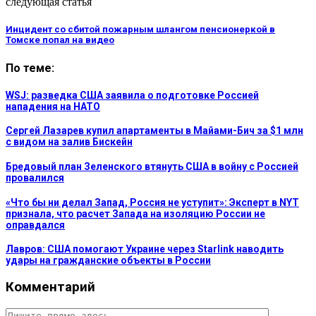
следующая статья
Инцидент со сбитой пожарным шлангом пенсионеркой в
Томске попал на видео
По теме:
WSJ: разведка США заявила о подготовке Россией
нападения на НАТО
Сергей Лазарев купил апартаменты в Майами-Бич за $1 млн
с видом на залив Бискейн
Бредовый план Зеленского втянуть США в войну с Россией
провалился
«Что бы ни делал Запад, Россия не уступит»: Эксперт в NYT
признала, что расчет Запада на изоляцию России не
оправдался
Лавров: США помогают Украине через Starlink наводить
удары на гражданские объекты в России
Комментарий