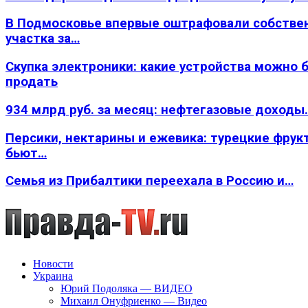
В Подмосковье впервые оштрафовали собстве
участка за…
Скупка электроники: какие устройства можно 
продать
934 млрд руб. за месяц: нефтегазовые доходы
Персики, нектарины и ежевика: турецкие фрук
бьют…
Семья из Прибалтики переехала в Россию и…
Новости
Украина
Юрий Подоляка — ВИДЕО
Михаил Онуфриенко — Видео