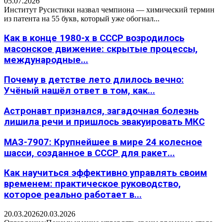
05.07.2026
Институт Русистики назвал чемпиона — химический термин
из патента на 55 букв, который уже обогнал...
Как в конце 1980-х в СССР возродилось
масонское движение: скрытые процессы,
международные...
Почему в детстве лето длилось вечно:
Учёный нашёл ответ в том, как...
Астронавт признался, загадочная болезнь
лишила речи и пришлось эвакуировать МКС
МАЗ-7907: Крупнейшее в мире 24 колесное
шасси, созданное в СССР для ракет...
Как научиться эффективно управлять своим
временем: практическое руководство,
которое реально работает в...
20.03.2026
20.03.2026