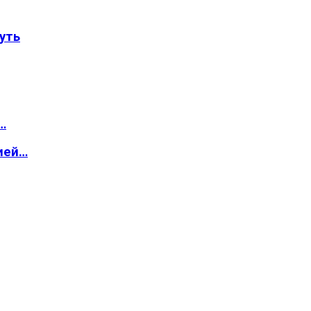
уть
…
ией…