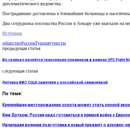
дипломатического ведомства.
Пострадавшие доставлены в ближайшие больницы в населённых
Два сотрудника посольства России в Анкаре уже выехали на ме
Источник
общество
Россия
Турция
туристы
предыдущая статья
Во сколько начнётся трансляция поединков в рамках UFC Fight Nigh
следующая статья
Летчика ВВС США заметили с российской символикой
По теме:
Крупнейшее месторождение золота может стать опорой эко
Ким Дотком: России надо готовиться к прямой войне с Европ
Начальная военная подготовка и новый предмет о духовно-н