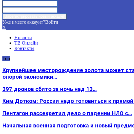
Уже имеете аккаунт?
Войти
X
Новости
ТВ Онлайн
Контакты
Топ
Крупнейшее месторождение золота может ст
опорой экономики…
397 дронов сбито за ночь над 13…
Ким Дотком: России надо готовиться к прямо
Пентагон рассекретил дело о падении НЛО с…
Начальная военная подготовка и новый предм