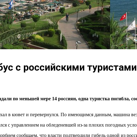
бус с российскими туристами
адали по меньшей мере 14 россиян, одна туристка погибла, с
съехал в кювет и перевернулся. По имеющимся данным, машина ве
лся с управлением на обледеневшей из-за плохих погодных усло
корбием сообщаем, что власти подтвердили гибель одной из рос