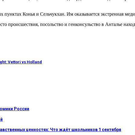
 пунктах Конья и Сельчукхан. Им оказывается экстренная мед
сто происшествия, посольство и генконсульство в Анталье наход
t: Vettori vs Holland
номики России
ой
равственных ценностях: Что ждёт школьников 1 сентября