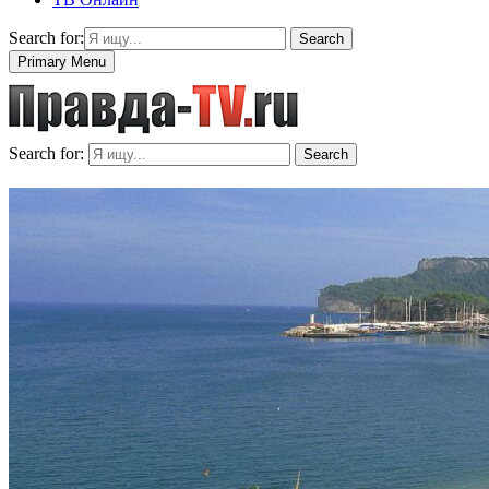
Search for:
Search
Primary Menu
Search for:
Search