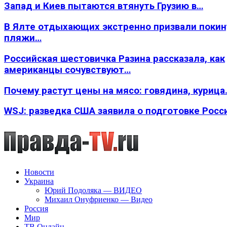
Запад и Киев пытаются втянуть Грузию в…
В Ялте отдыхающих экстренно призвали покин
пляжи…
Российская шестовичка Разина рассказала, как
американцы сочувствуют…
Почему растут цены на мясо: говядина, курица
WSJ: разведка США заявила о подготовке Росс
Новости
Украина
Юрий Подоляка — ВИДЕО
Михаил Онуфриенко — Видео
Россия
Мир
ТВ Онлайн