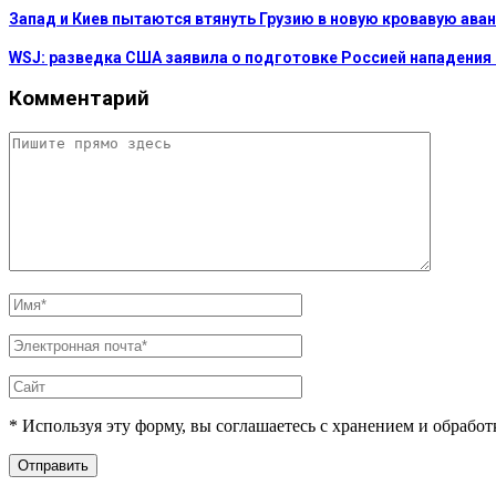
Запад и Киев пытаются втянуть Грузию в новую кровавую аван
WSJ: разведка США заявила о подготовке Россией нападения
Комментарий
* Используя эту форму, вы соглашаетесь с хранением и обрабо