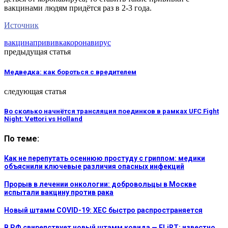
вакцинами людям придётся раз в 2-3 года.
Источник
вакцина
прививка
коронавирус
предыдущая статья
Медведка: как бороться с вредителем
следующая статья
Во сколько начнётся трансляция поединков в рамках UFC Fight
Night: Vettori vs Holland
По теме:
Как не перепутать осеннюю простуду с гриппом: медики
объяснили ключевые различия опасных инфекций
Прорыв в лечении онкологии: добровольцы в Москве
испытали вакцину против рака
Новый штамм COVID-19: XEC быстро распространяется
В РФ свирепствует новый штамм ковида — FLiRT: известно