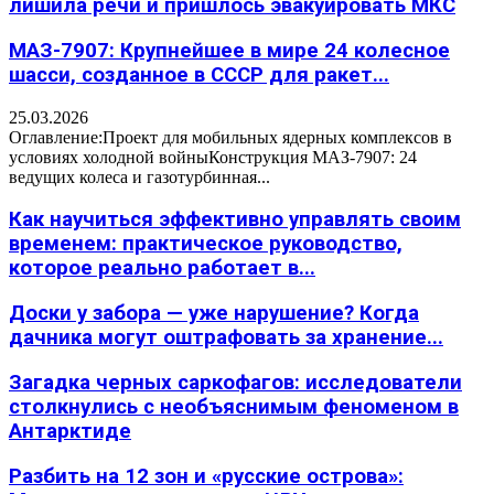
лишила речи и пришлось эвакуировать МКС
МАЗ-7907: Крупнейшее в мире 24 колесное
шасси, созданное в СССР для ракет...
25.03.2026
Оглавление:Проект для мобильных ядерных комплексов в
условиях холодной войныКонструкция МАЗ-7907: 24
ведущих колеса и газотурбинная...
Как научиться эффективно управлять своим
временем: практическое руководство,
которое реально работает в...
Доски у забора — уже нарушение? Когда
дачника могут оштрафовать за хранение...
Загадка черных саркофагов: исследователи
столкнулись с необъяснимым феноменом в
Антарктиде
Разбить на 12 зон и «русские острова»: