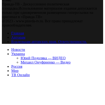
Правда-ТВ - Дискуссионно политическая
площадка.Использование материалов издания допускается
только при одновременном размещении гиперссылки на
оригинал в «Правда-ТВ»
@2023 - www.pravda-tv.ru. Все права принадлежат
правообладателям.
Главная
Авторам
Владельцам авторских прав. Ответственности.
Новости
Украина
Юрий Подоляка — ВИДЕО
Михаил Онуфриенко — Видео
Россия
Мир
ТВ Онлайн