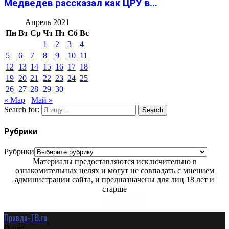
Медведев рассказал как ЦРУ в...
Апрель 2021
Пн
Вт
Ср
Чт
Пт
Сб
Вс
1
2
3
4
5
6
7
8
9
10
11
12
13
14
15
16
17
18
19
20
21
22
23
24
25
26
27
28
29
30
« Мар
Май »
Search for:
Search
Рубрики
Рубрики
Материалы предоставляются исключительно в
ознакомительных целях и могут не совпадать с мнением
администрации сайта, и предназначены для лиц 18 лет и
старше
Правда-ТВ.ru
О нас