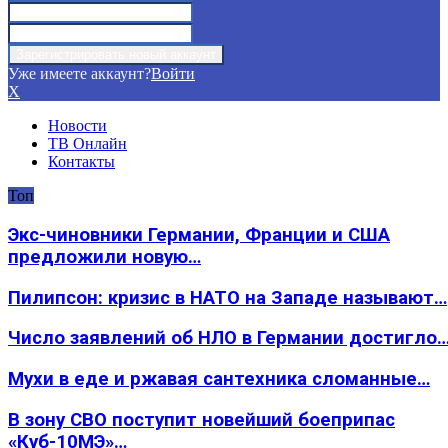
Уже имеете аккаунт?
Войти
X
Новости
ТВ Онлайн
Контакты
Топ
Экс-чиновники Германии, Франции и США
предложили новую…
Пилипсон: кризис в НАТО на Западе называют…
Число заявлений об НЛО в Германии достигло
Мухи в еде и ржавая сантехника сломанные…
В зону СВО поступит новейший боеприпас
«Куб-10МЭ»…