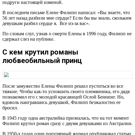
подруги настоящей изменой.
В последнем письме Елене Филипп написал: «Вы знаете, что
56 лет назад разбили мне сердце? Если бы вы знали, скольким
девушкам разбил сердце я. Все из-за вас».
По словам слуг, узнав о смерти Елены в 1996 году, Филипп не
сдержал слез на публике.
С кем крутил романы
любвеобильный принц
После замужество Елены Филипп решил пуститься во все
тяжкие. Чтобы как-то успокоить своего племянника, его дядя
познакомил его с молодой красавицей Ослой Беннинг. Но,
вдоволь наигравшись девушкой, Филипп безжалостно ее
бросил.
В 1945 году одна австралийка призналась, что на тот момент
Филипп крутил роман сразу с двумя девушками из Австралии.
В 1950-х годах один популярный журнал опубликовал статью