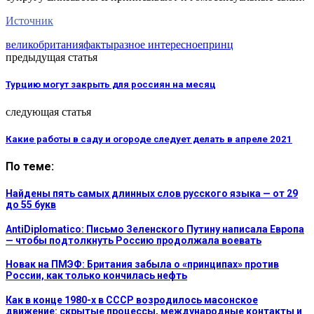
Источник
великобритания
факты
разное интересное
принц
предыдущая статья
Турцию могут закрыть для россиян на месяц
следующая статья
Какие работы в саду и огороде следует делать в апреле 2021
По теме:
Найдены пять самых длинных слов русского языка — от 29
до 55 букв
AntiDiplomatico: Письмо Зеленского Путину написала Европа
— чтобы подтолкнуть Россию продолжала воевать
Новак на ПМЭФ: Британия забыла о «принципах» против
России, как только кончилась нефть
Как в конце 1980-х в СССР возродилось масонское
движение: скрытые процессы, международные контакты и