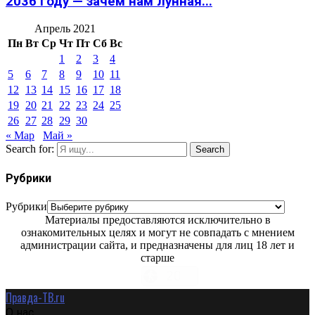
2036 году — зачем нам лунная...
Апрель 2021
Пн
Вт
Ср
Чт
Пт
Сб
Вс
1
2
3
4
5
6
7
8
9
10
11
12
13
14
15
16
17
18
19
20
21
22
23
24
25
26
27
28
29
30
« Мар
Май »
Search for:
Search
Рубрики
Рубрики
Материалы предоставляются исключительно в
ознакомительных целях и могут не совпадать с мнением
администрации сайта, и предназначены для лиц 18 лет и
старше
Правда-ТВ.ru
О нас