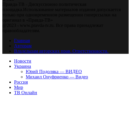
Правда-ТВ - Дискуссионно политическая
площадка.Использование материалов издания допускается
только при одновременном размещении гиперссылки на
оригинал в «Правда-ТВ»
@2023 - www.pravda-tv.ru. Все права принадлежат
правообладателям.
Главная
Авторам
Владельцам авторских прав. Ответственности.
Новости
Украина
Юрий Подоляка — ВИДЕО
Михаил Онуфриенко — Видео
Россия
Мир
ТВ Онлайн