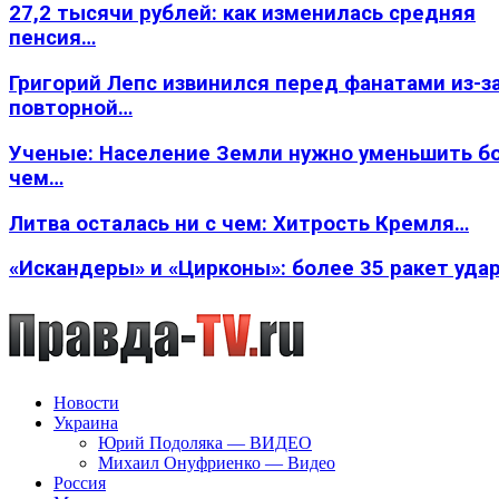
27,2 тысячи рублей: как изменилась средняя
пенсия…
Григорий Лепс извинился перед фанатами из-з
повторной…
Ученые: Население Земли нужно уменьшить б
чем…
Литва осталась ни с чем: Хитрость Кремля…
«Искандеры» и «Цирконы»: более 35 ракет уда
Новости
Украина
Юрий Подоляка — ВИДЕО
Михаил Онуфриенко — Видео
Россия