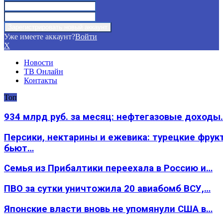
Уже имеете аккаунт?
Войти
X
Новости
ТВ Онлайн
Контакты
Топ
934 млрд руб. за месяц: нефтегазовые доходы
Персики, нектарины и ежевика: турецкие фрук
бьют…
Семья из Прибалтики переехала в Россию и…
ПВО за сутки уничтожила 20 авиабомб ВСУ,…
Японские власти вновь не упомянули США в…