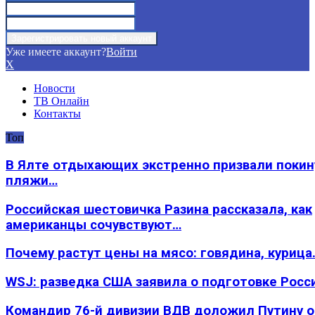
Уже имеете аккаунт?
Войти
X
Новости
ТВ Онлайн
Контакты
Топ
В Ялте отдыхающих экстренно призвали покин
пляжи…
Российская шестовичка Разина рассказала, как
американцы сочувствуют…
Почему растут цены на мясо: говядина, курица
WSJ: разведка США заявила о подготовке Росс
Командир 76-й дивизии ВДВ доложил Путину 