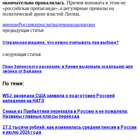
окончательно провалилась
. Причем виновата в этом не
«российская пропаганда», а регулярные провалы на
политической арене властей Литвы.
мнение
Россия
опрос
литва
демонизация
дзен
предыдущая статья
Стиральная машина: что нужно учитывать при выборе?
следующая статья
План Зеленского раскрыли: в Киеве выдумали эскалацию для
звонка от Байдена
По теме:
WSJ: разведка США заявила о подготовке Россией
нападения на НАТО
Семья из Прибалтики переехала в Россию и не пожалела:
Названы главные плюсы переезда
27,2 тысячи рублей: как изменилась средняя пенсия в России
к июлю 2026 года