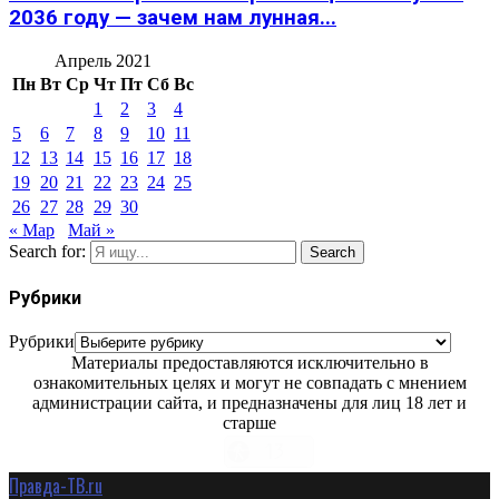
2036 году — зачем нам лунная...
Апрель 2021
Пн
Вт
Ср
Чт
Пт
Сб
Вс
1
2
3
4
5
6
7
8
9
10
11
12
13
14
15
16
17
18
19
20
21
22
23
24
25
26
27
28
29
30
« Мар
Май »
Search for:
Search
Рубрики
Рубрики
Материалы предоставляются исключительно в
ознакомительных целях и могут не совпадать с мнением
администрации сайта, и предназначены для лиц 18 лет и
старше
Правда-ТВ.ru