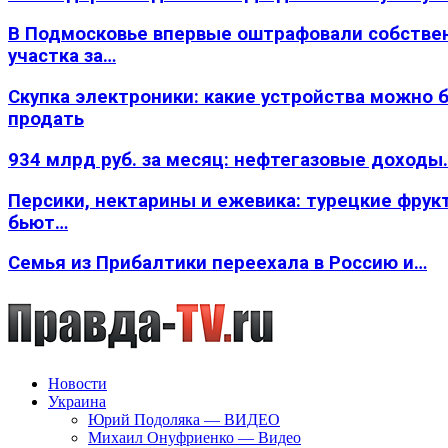
В Подмосковье впервые оштрафовали собстве
участка за…
Скупка электроники: какие устройства можно 
продать
934 млрд руб. за месяц: нефтегазовые доходы
Персики, нектарины и ежевика: турецкие фрук
бьют…
Семья из Прибалтики переехала в Россию и…
Новости
Украина
Юрий Подоляка — ВИДЕО
Михаил Онуфриенко — Видео