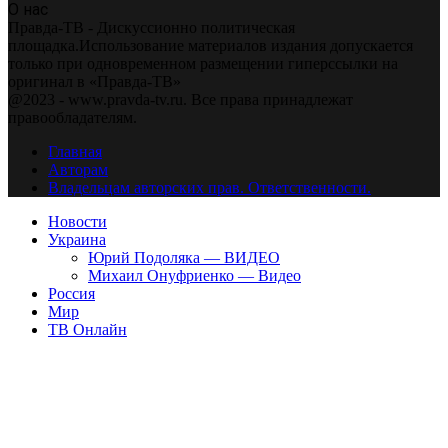
О нас
Правда-ТВ - Дискуссионно политическая
площадка.Использование материалов издания допускается
только при одновременном размещении гиперссылки на
оригинал в «Правда-ТВ»
@2023 - www.pravda-tv.ru. Все права принадлежат
правообладателям.
Главная
Авторам
Владельцам авторских прав. Ответственности.
Новости
Украина
Юрий Подоляка — ВИДЕО
Михаил Онуфриенко — Видео
Россия
Мир
ТВ Онлайн