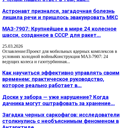
Астронавт признался, загадочная болезнь
лишила речи и пришлось эвакуировать МКС
МАЗ-7907: Крупнейшее в мире 24 колесное
шасси, созданное в СССР для ракет...
25.03.2026
Оглавление:Проект для мобильных ядерных комплексов в
условиях холодной войныКонструкция МАЗ-7907: 24
ведущих колеса и газотурбинная...
Как научиться эффективно управлять своим
временем: практическое руководство,
которое реально работает в...
Доски у забора — уже нарушение? Когда
дачника могут оштрафовать за хранение...
Загадка черных саркофагов: исследователи
столкнулись с необъяснимым феноменом в
Антарктиде