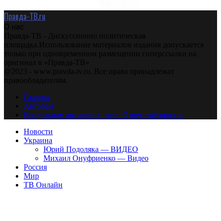
Правда-ТВ.ru
О нас
Правда-ТВ - Дискуссионно политическая
площадка.Использование материалов издания допускается
только при одновременном размещении гиперссылки на
оригинал в «Правда-ТВ»
@2023 - www.pravda-tv.ru. Все права принадлежат
правообладателям.
Главная
Авторам
Владельцам авторских прав. Ответственности.
Новости
Украина
Юрий Подоляка — ВИДЕО
Михаил Онуфриенко — Видео
Россия
Мир
ТВ Онлайн