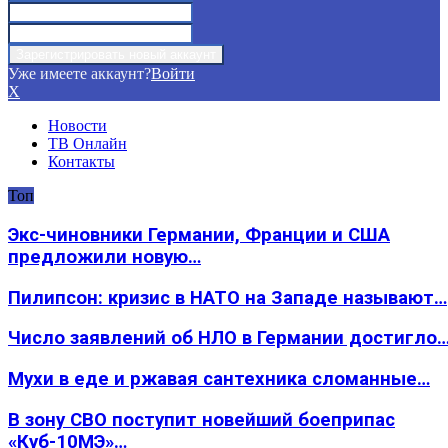
Уже имеете аккаунт?
Войти
X
Новости
ТВ Онлайн
Контакты
Топ
Экс-чиновники Германии, Франции и США
предложили новую…
Пилипсон: кризис в НАТО на Западе называют…
Число заявлений об НЛО в Германии достигло
Мухи в еде и ржавая сантехника сломанные…
В зону СВО поступит новейший боеприпас
«Куб-10МЭ»…