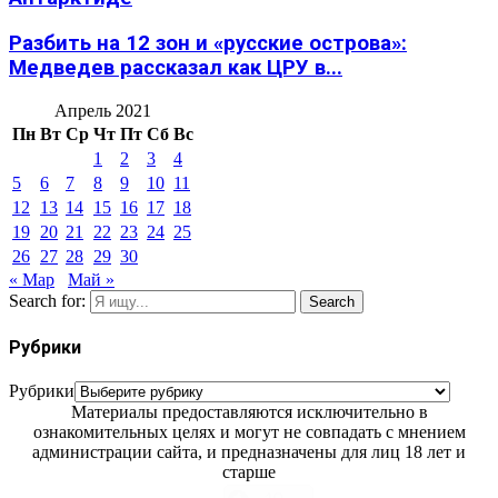
Разбить на 12 зон и «русские острова»:
Медведев рассказал как ЦРУ в...
Апрель 2021
Пн
Вт
Ср
Чт
Пт
Сб
Вс
1
2
3
4
5
6
7
8
9
10
11
12
13
14
15
16
17
18
19
20
21
22
23
24
25
26
27
28
29
30
« Мар
Май »
Search for:
Search
Рубрики
Рубрики
Материалы предоставляются исключительно в
ознакомительных целях и могут не совпадать с мнением
администрации сайта, и предназначены для лиц 18 лет и
старше