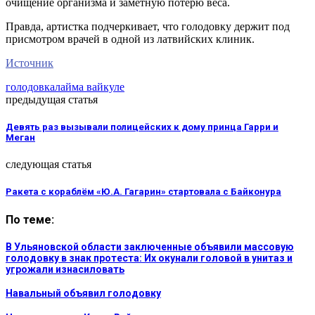
очищение организма и заметную потерю веса.
Правда, артистка подчеркивает, что голодовку держит под
присмотром врачей в одной из латвийских клиник.
Источник
голодовка
лайма вайкуле
предыдущая статья
Девять раз вызывали полицейских к дому принца Гарри и
Меган
следующая статья
Ракета с кораблём «Ю.А. Гагарин» стартовала с Байконура
По теме:
В Ульяновской области заключенные объявили массовую
голодовку в знак протеста: Их окунали головой в унитаз и
угрожали изнасиловать
Навальный объявил голодовку