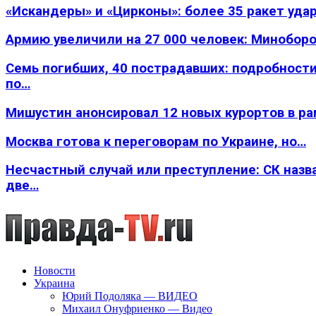
«Искандеры» и «Цирконы»: более 35 ракет уда
Армию увеличили на 27 000 человек: Минобор
Семь погибших, 40 пострадавших: подробности
по…
Мишустин анонсировал 12 новых курортов в р
Москва готова к переговорам по Украине, но…
Несчастный случай или преступление: СК назв
две…
Новости
Украина
Юрий Подоляка — ВИДЕО
Михаил Онуфриенко — Видео