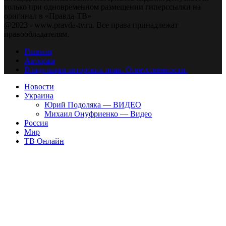
только при одновременном размещении гиперссылки на
оригинал в «Правда-ТВ»
@2023 - www.pravda-tv.ru. Все права принадлежат
правообладателям.
Главная
Авторам
Владельцам авторских прав. Ответственности.
Новости
Украина
Юрий Подоляка — ВИДЕО
Михаил Онуфриенко — Видео
Россия
Мир
ТВ Онлайн