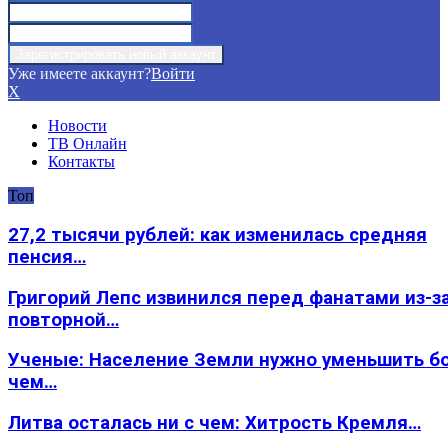
Уже имеете аккаунт?
Войти
X
Новости
ТВ Онлайн
Контакты
Топ
27,2 тысячи рублей: как изменилась средняя
пенсия…
Григорий Лепс извинился перед фанатами из-з
повторной…
Ученые: Население Земли нужно уменьшить б
чем…
Литва осталась ни с чем: Хитрость Кремля…