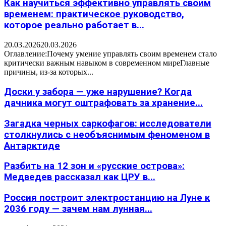
Как научиться эффективно управлять своим
временем: практическое руководство,
которое реально работает в...
20.03.2026
20.03.2026
Оглавление:Почему умение управлять своим временем стало
критически важным навыком в современном миреГлавные
причины, из-за которых...
Доски у забора — уже нарушение? Когда
дачника могут оштрафовать за хранение...
Загадка черных саркофагов: исследователи
столкнулись с необъяснимым феноменом в
Антарктиде
Разбить на 12 зон и «русские острова»:
Медведев рассказал как ЦРУ в...
Россия построит электростанцию на Луне к
2036 году — зачем нам лунная...