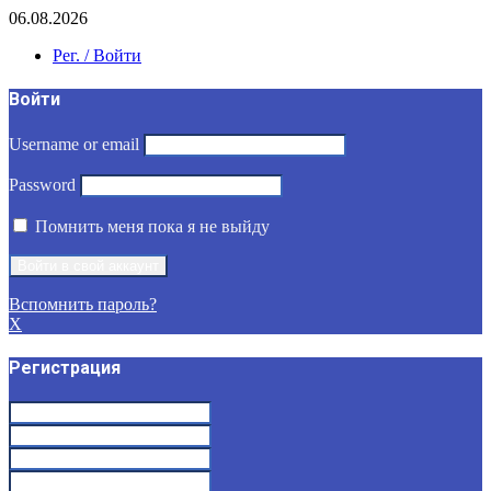
06.08.2026
Рег. / Войти
Войти
Username or email
Password
Помнить меня пока я не выйду
Вспомнить пароль?
X
Регистрация