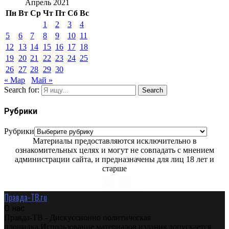
Апрель 2021
Пн
Вт
Ср
Чт
Пт
Сб
Вс
1
2
3
4
5
6
7
8
9
10
11
12
13
14
15
16
17
18
19
20
21
22
23
24
25
26
27
28
29
30
« Мар
Май »
Search for:
Search
Рубрики
Рубрики
Материалы предоставляются исключительно в
ознакомительных целях и могут не совпадать с мнением
администрации сайта, и предназначены для лиц 18 лет и
старше
Правда-ТВ.ru
О нас
Правда-ТВ - Дискуссионно политическая
площадка.Использование материалов издания допускается