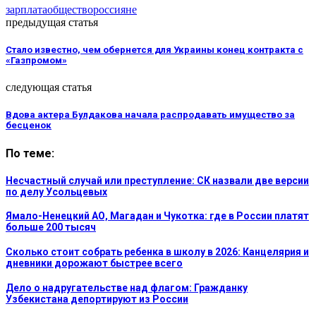
зарплата
общество
россияне
предыдущая статья
Стало известно, чем обернется для Украины конец контракта с
«Газпромом»
следующая статья
Вдова актера Булдакова начала распродавать имущество за
бесценок
По теме:
Несчастный случай или преступление: СК назвали две версии
по делу Усольцевых
Ямало-Ненецкий АО, Магадан и Чукотка: где в России платят
больше 200 тысяч
Сколько стоит собрать ребенка в школу в 2026: Канцелярия и
дневники дорожают быстрее всего
Дело о надругательстве над флагом: Гражданку
Узбекистана депортируют из России