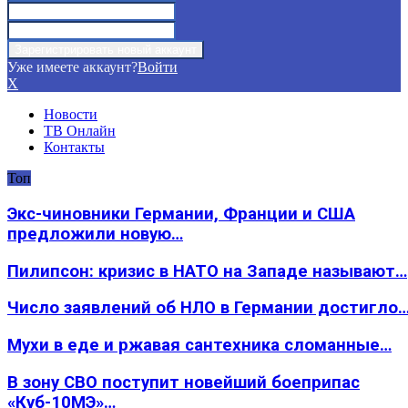
Уже имеете аккаунт?
Войти
X
Новости
ТВ Онлайн
Контакты
Топ
Экс-чиновники Германии, Франции и США
предложили новую…
Пилипсон: кризис в НАТО на Западе называют…
Число заявлений об НЛО в Германии достигло
Мухи в еде и ржавая сантехника сломанные…
В зону СВО поступит новейший боеприпас
«Куб-10МЭ»…