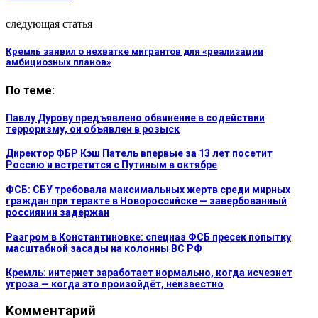
следующая статья
Кремль заявил о нехватке мигрантов для «реализации
амбициозных планов»
По теме:
Павлу Дурову предъявлено обвинение в содействии
терроризму, он объявлен в розыск
Директор ФБР Кэш Патель впервые за 13 лет посетит
Россию и встретится с Путиным в октябре
ФСБ: СБУ требовала максимальных жертв среди мирных
граждан при теракте в Новороссийске — завербованный
россиянин задержан
Разгром в Константиновке: спецназ ФСБ пресек попытку
масштабной засады на колонны ВС РФ
Кремль: интернет заработает нормально, когда исчезнет
угроза — когда это произойдёт, неизвестно
Комментарий