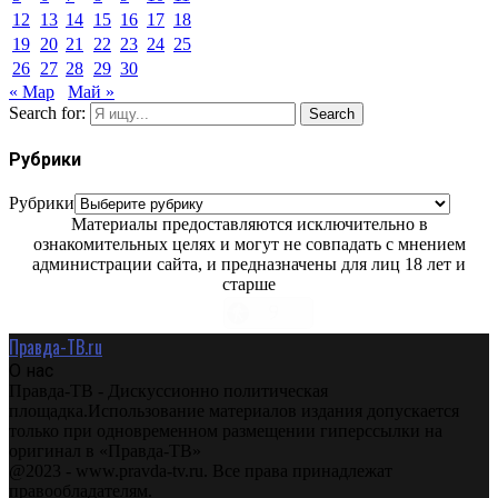
12
13
14
15
16
17
18
19
20
21
22
23
24
25
26
27
28
29
30
« Мар
Май »
Search for:
Search
Рубрики
Рубрики
Материалы предоставляются исключительно в
ознакомительных целях и могут не совпадать с мнением
администрации сайта, и предназначены для лиц 18 лет и
старше
Правда-ТВ.ru
О нас
Правда-ТВ - Дискуссионно политическая
площадка.Использование материалов издания допускается
только при одновременном размещении гиперссылки на
оригинал в «Правда-ТВ»
@2023 - www.pravda-tv.ru. Все права принадлежат
правообладателям.