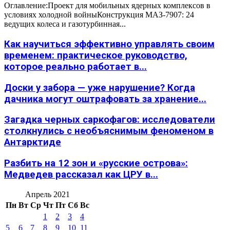
Оглавление:Проект для мобильных ядерных комплексов в
условиях холодной войныКонструкция МАЗ-7907: 24
ведущих колеса и газотурбинная...
Как научиться эффективно управлять своим
временем: практическое руководство,
которое реально работает в...
Доски у забора — уже нарушение? Когда
дачника могут оштрафовать за хранение...
Загадка черных саркофагов: исследователи
столкнулись с необъяснимым феноменом в
Антарктиде
Разбить на 12 зон и «русские острова»:
Медведев рассказал как ЦРУ в...
Апрель 2021
Пн
Вт
Ср
Чт
Пт
Сб
Вс
1
2
3
4
5
6
7
8
9
10
11