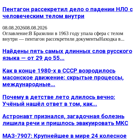
Пентагон рассекретил дело о падении НЛО с
человеческим телом внутри
08.08.2026
08.08.2026
Оглавление:В Бразилии в 1963 году упала сфера с телом
внутри — пентагон рассекретили документыНаходка в...
Найдены пять самых длинных слов русского
языка — от 29 до 55...
Как в конце 1980-х в СССР возродилось
масонское движение: скрытые процессы,
международные...
Почему в детстве лето длилось вечно:
Учёный нашёл ответ в том, как...
Астронавт признался, загадочная болезнь
лишила речи и пришлось эвакуировать МКС
МАЗ-7907: Крупнейшее в мире 24 колесное