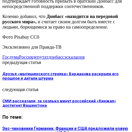
подтверждает готовность прибыть в братский Донбасс для
непосредственной поддержки соотечественников.
Козенко добавил, что
Донбасс «находится на передовой
русского мира»,
и считает своим долгом быть вместе с
людьми, борющимися за право на самоопределение.
Фото Pixabay CC0
Эксклюзивно для Правда-ТВ
Госдума
Россия
депутат
донбасс
эскалация
предыдущая статья
Друзья «мытищинского стрелка» Барданова раскрыли его
прошлое и детали штурма
следующая статья
СМИ рассказали, за сколько минут российский «Кинжал»
достигнет Вашингтона
По теме:
Экс-чиновники Германии, Франции и США предложили новую