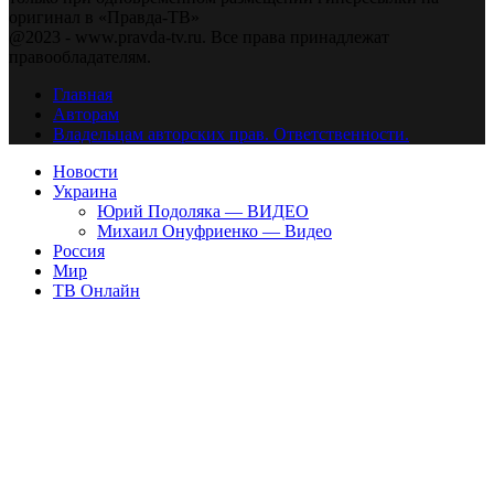
оригинал в «Правда-ТВ»
@2023 - www.pravda-tv.ru. Все права принадлежат
правообладателям.
Главная
Авторам
Владельцам авторских прав. Ответственности.
Новости
Украина
Юрий Подоляка — ВИДЕО
Михаил Онуфриенко — Видео
Россия
Мир
ТВ Онлайн