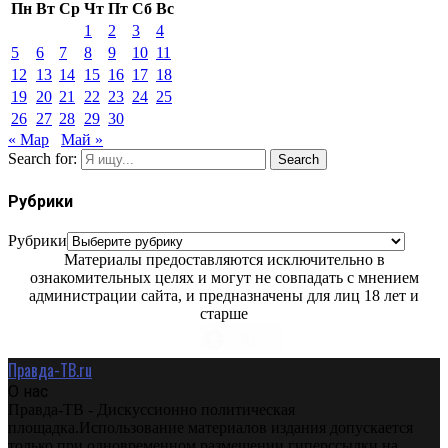
Пн
Вт
Ср
Чт
Пт
Сб
Вс
1
2
3
4
5
6
7
8
9
10
11
12
13
14
15
16
17
18
19
20
21
22
23
24
25
26
27
28
29
30
« Мар
Май »
Search for:
Search
Рубрики
Рубрики
Материалы предоставляются исключительно в
ознакомительных целях и могут не совпадать с мнением
администрации сайта, и предназначены для лиц 18 лет и
старше
Правда-ТВ.ru
О нас
Правда-ТВ - Дискуссионно политическая
площадка.Использование материалов издания допускается
только при одновременном размещении гиперссылки на