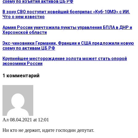
схему по изъятия активов ЦБ РФ
В зону СВО поступит новейший боеприпас «Куб-10МЭ» с ИИ.
Что о нем известно
Армия России уничтожила пункты управления БПЛА в ДНР и
Херсонской области
Экс-чиновники Германии, Франции и США предложили новую
схему по активам ЦБ РФ
Крупнейшее месторождение золота может стать опорой
экономики России
1 комментарий
Ал
08.04.2021 at 12:01
Ни кто не держит, идите господин депутат.