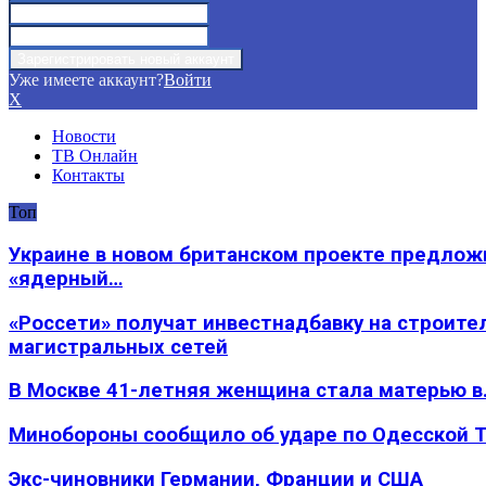
Уже имеете аккаунт?
Войти
X
Новости
ТВ Онлайн
Контакты
Топ
Украине в новом британском проекте предлож
«ядерный…
«Россети» получат инвестнадбавку на строите
магистральных сетей
В Москве 41-летняя женщина стала матерью в
Минобороны сообщило об ударе по Одесской 
Экс-чиновники Германии, Франции и США