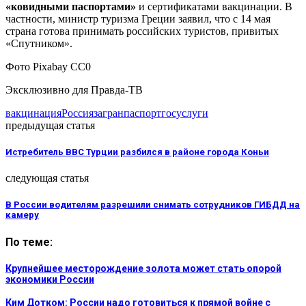
«ковидными паспортами»
и сертификатами вакцинации. В
частности, министр туризма Греции заявил, что с 14 мая
страна готова принимать российских туристов, привитых
«Спутником».
Фото Pixabay CC0
Эксклюзивно для Правда-ТВ
вакцинация
Россия
загранпаспорт
госуслуги
предыдущая статья
Истребитель ВВС Турции разбился в районе города Коньи
следующая статья
В России водителям разрешили снимать сотрудников ГИБДД на
камеру
По теме:
Крупнейшее месторождение золота может стать опорой
экономики России
Ким Дотком: России надо готовиться к прямой войне с