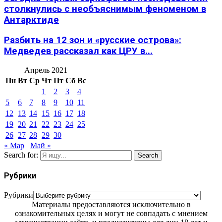
столкнулись с необъяснимым феноменом в
Антарктиде
Разбить на 12 зон и «русские острова»:
Медведев рассказал как ЦРУ в...
Апрель 2021
Пн
Вт
Ср
Чт
Пт
Сб
Вс
1
2
3
4
5
6
7
8
9
10
11
12
13
14
15
16
17
18
19
20
21
22
23
24
25
26
27
28
29
30
« Мар
Май »
Search for:
Search
Рубрики
Рубрики
Материалы предоставляются исключительно в
ознакомительных целях и могут не совпадать с мнением