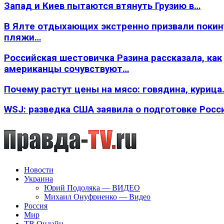
Запад и Киев пытаются втянуть Грузию в…
В Ялте отдыхающих экстренно призвали покин
пляжи…
Российская шестовичка Разина рассказала, как
американцы сочувствуют…
Почему растут цены на мясо: говядина, курица
WSJ: разведка США заявила о подготовке Росс
Новости
Украина
Юрий Подоляка — ВИДЕО
Михаил Онуфриенко — Видео
Россия
Мир
ТВ Онлайн