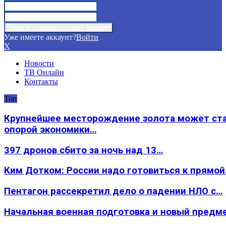
Уже имеете аккаунт?
Войти
X
Новости
ТВ Онлайн
Контакты
Топ
Крупнейшее месторождение золота может ст
опорой экономики…
397 дронов сбито за ночь над 13…
Ким Дотком: России надо готовиться к прямо
Пентагон рассекретил дело о падении НЛО с…
Начальная военная подготовка и новый предм