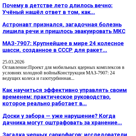
Почему в детстве лето длилось вечно:
Учёный нашёл ответ в том, как...
Астронавт признался, загадочная болезнь
лишила речи и пришлось эвакуировать МКС
МАЗ-7907: Крупнейшее в мире 24 колесное
шасси, созданное в СССР для ракет...
25.03.2026
Оглавление:Проект для мобильных ядерных комплексов в
условиях холодной войныКонструкция МАЗ-7907: 24
ведущих колеса и газотурбинная...
Как научиться эффективно управлять своим
временем: практическое руководство,
которое реально работает в...
Доски у забора — уже нарушение? Когда
дачника могут оштрафовать за хранение...
Загадка черных саркофагов: исследователи