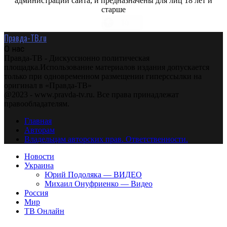
администрации сайта, и предназначены для лиц 18 лет и
старше
Правда-ТВ.ru
О нас
Правда-ТВ - Дискуссионно политическая
площадка.Использование материалов издания допускается
только при одновременном размещении гиперссылки на
оригинал в «Правда-ТВ»
@2023 - www.pravda-tv.ru. Все права принадлежат
правообладателям.
Главная
Авторам
Владельцам авторских прав. Ответственности.
Новости
Украина
Юрий Подоляка — ВИДЕО
Михаил Онуфриенко — Видео
Россия
Мир
ТВ Онлайн