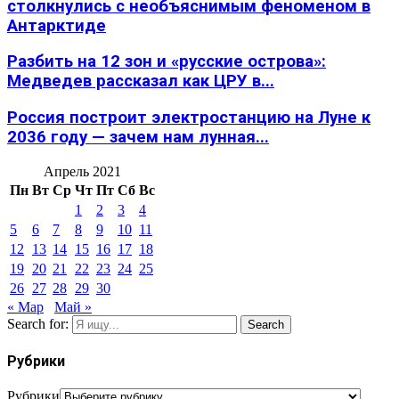
столкнулись с необъяснимым феноменом в
Антарктиде
Разбить на 12 зон и «русские острова»:
Медведев рассказал как ЦРУ в...
Россия построит электростанцию на Луне к
2036 году — зачем нам лунная...
Апрель 2021
Пн
Вт
Ср
Чт
Пт
Сб
Вс
1
2
3
4
5
6
7
8
9
10
11
12
13
14
15
16
17
18
19
20
21
22
23
24
25
26
27
28
29
30
« Мар
Май »
Search for:
Search
Рубрики
Рубрики