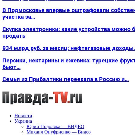
В Подмосковье впервые оштрафовали собстве
участка за…
Скупка электроники: какие устройства можно 
продать
934 млрд руб. за месяц: нефтегазовые доходы
Персики, нектарины и ежевика: турецкие фрук
бьют…
Семья из Прибалтики переехала в Россию и…
Новости
Украина
Юрий Подоляка — ВИДЕО
Михаил Онуфриенко — Видео