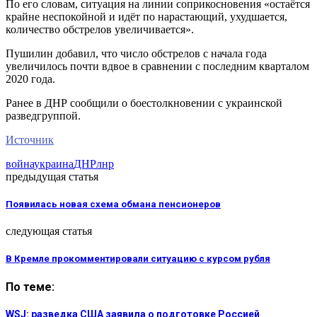
По его словам, ситуация на линии соприкосновения «остаётся
крайне неспокойной и идёт по нарастающий, ухудшается,
количество обстрелов увеличивается».
Пушилин добавил, что число обстрелов с начала года
увеличилось почти вдвое в сравнении с последним кварталом
2020 года.
Ранее в ДНР сообщили о боестолкновении с украинской
разведгруппой.
Источник
война
украина
ДНР
лнр
предыдущая статья
Появилась новая схема обмана пенсионеров
следующая статья
В Кремле прокомментировали ситуацию с курсом рубля
По теме:
WSJ: разведка США заявила о подготовке Россией