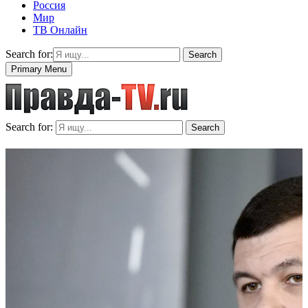
Россия
Мир
ТВ Онлайн
Search for:
Search
Primary Menu
Search for:
Search