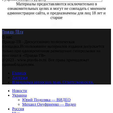
Материалы предоставляются исключительно в
ознакомительных целях и могут не совпадать с мнением
администрации сайта, и предназначены для лиц 18 лет и
старше
Правда-ТВ.ru
О нас
Правда-ТВ - Дискуссионно политическая
площадка.Использование материалов издания допускается
только при одновременном размещении гиперссылки на
оригинал в «Правда-ТВ»
@2023 - www.pravda-tv.ru. Все права принадлежат
правообладателям.
Главная
Авторам
Владельцам авторских прав. Ответственности.
Новости
Украина
Юрий Подоляка — ВИДЕО
Михаил Онуфриенко — Видео
Россия