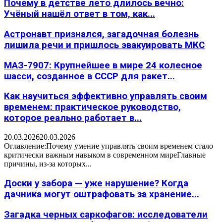
Почему в детстве лето длилось вечно:
Учёный нашёл ответ в том, как...
Астронавт признался, загадочная болезнь
лишила речи и пришлось эвакуировать МКС
МАЗ-7907: Крупнейшее в мире 24 колесное
шасси, созданное в СССР для ракет...
Как научиться эффективно управлять своим
временем: практическое руководство,
которое реально работает в...
20.03.2026
20.03.2026
Оглавление:Почему умение управлять своим временем стало
критически важным навыком в современном миреГлавные
причины, из-за которых...
Доски у забора — уже нарушение? Когда
дачника могут оштрафовать за хранение...
Загадка черных саркофагов: исследователи