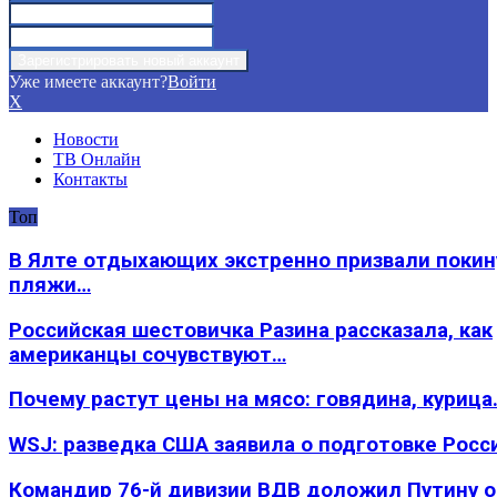
Уже имеете аккаунт?
Войти
X
Новости
ТВ Онлайн
Контакты
Топ
В Ялте отдыхающих экстренно призвали покин
пляжи…
Российская шестовичка Разина рассказала, как
американцы сочувствуют…
Почему растут цены на мясо: говядина, курица
WSJ: разведка США заявила о подготовке Росс
Командир 76-й дивизии ВДВ доложил Путину 