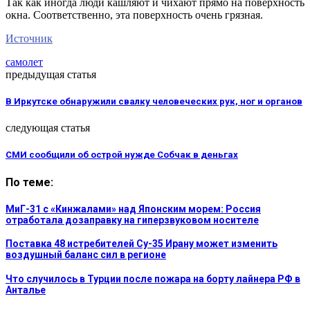
Так как иногда люди кашляют и чихают прямо на поверхность
окна. Соответственно, эта поверхность очень грязная.
Источник
самолет
предыдущая статья
В Иркутске обнаружили свалку человеческих рук, ног и органов
следующая статья
СМИ сообщили об острой нужде Собчак в деньгах
По теме:
МиГ-31 с «Кинжалами» над Японским морем: Россия
отработала дозаправку на гиперзвуковом носителе
Поставка 48 истребителей Су-35 Ирану может изменить
воздушный баланс сил в регионе
Что случилось в Турции после пожара на борту лайнера РФ в
Анталье