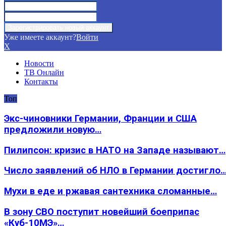
Уже имеете аккаунт?
Войти
X
Новости
ТВ Онлайн
Контакты
Топ
Экс-чиновники Германии, Франции и США
предложили новую…
Пилипсон: кризис в НАТО на Западе называют…
Число заявлений об НЛО в Германии достигло
Мухи в еде и ржавая сантехника сломанные…
В зону СВО поступит новейший боеприпас
«Куб-10МЭ»…