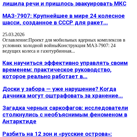
лишила речи и пришлось эвакуировать МКС
МАЗ-7907: Крупнейшее в мире 24 колесное
шасси, созданное в СССР для ракет...
25.03.2026
Оглавление:Проект для мобильных ядерных комплексов в
условиях холодной войныКонструкция МАЗ-7907: 24
ведущих колеса и газотурбинная...
Как научиться эффективно управлять своим
временем: практическое руководство,
которое реально работает в...
Доски у забора — уже нарушение? Когда
дачника могут оштрафовать за хранение...
Загадка черных саркофагов: исследователи
столкнулись с необъяснимым феноменом в
Антарктиде
Разбить на 12 зон и «русские острова»: