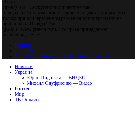
О нас
Правда-ТВ - Дискуссионно политическая
площадка.Использование материалов издания допускается
только при одновременном размещении гиперссылки на
оригинал в «Правда-ТВ»
@2023 - www.pravda-tv.ru. Все права принадлежат
правообладателям.
Главная
Авторам
Владельцам авторских прав. Ответственности.
Новости
Украина
Юрий Подоляка — ВИДЕО
Михаил Онуфриенко — Видео
Россия
Мир
ТВ Онлайн