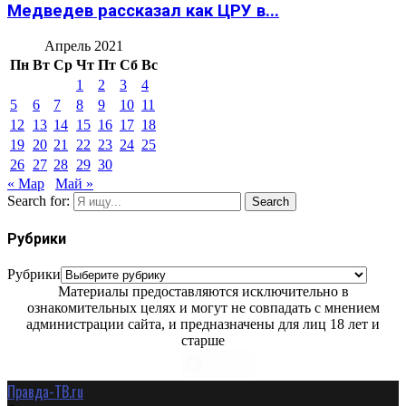
Медведев рассказал как ЦРУ в...
Апрель 2021
Пн
Вт
Ср
Чт
Пт
Сб
Вс
1
2
3
4
5
6
7
8
9
10
11
12
13
14
15
16
17
18
19
20
21
22
23
24
25
26
27
28
29
30
« Мар
Май »
Search for:
Search
Рубрики
Рубрики
Материалы предоставляются исключительно в
ознакомительных целях и могут не совпадать с мнением
администрации сайта, и предназначены для лиц 18 лет и
старше
Правда-ТВ.ru