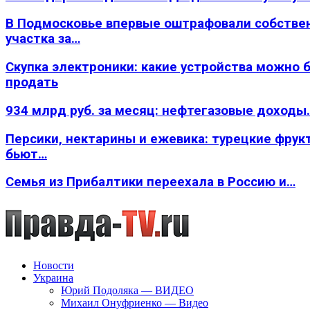
В Подмосковье впервые оштрафовали собстве
участка за…
Скупка электроники: какие устройства можно 
продать
934 млрд руб. за месяц: нефтегазовые доходы
Персики, нектарины и ежевика: турецкие фрук
бьют…
Семья из Прибалтики переехала в Россию и…
Новости
Украина
Юрий Подоляка — ВИДЕО
Михаил Онуфриенко — Видео