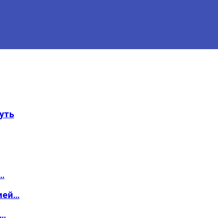
уть
…
ией…
о…