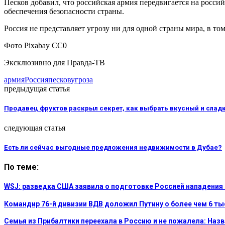
Песков добавил, что российская армия передвигается на росси
обеспечения безопасности страны.
Россия не представляет угрозу ни для одной страны мира, в то
Фото Pixabay CC0
Эксклюзивно для Правда-ТВ
армия
Россия
песков
угроза
предыдущая статья
Продавец фруктов раскрыл секрет, как выбрать вкусный и сладк
следующая статья
Есть ли сейчас выгодные предложения недвижимости в Дубае?
По теме:
WSJ: разведка США заявила о подготовке Россией нападения
Командир 76-й дивизии ВДВ доложил Путину о более чем 6 т
Семья из Прибалтики переехала в Россию и не пожалела: На