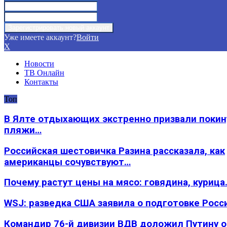
Уже имеете аккаунт?
Войти
X
Новости
ТВ Онлайн
Контакты
Топ
В Ялте отдыхающих экстренно призвали покин
пляжи…
Российская шестовичка Разина рассказала, как
американцы сочувствуют…
Почему растут цены на мясо: говядина, курица
WSJ: разведка США заявила о подготовке Росс
Командир 76-й дивизии ВДВ доложил Путину 