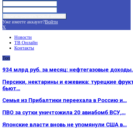
Уже имеете аккаунт?
Войти
X
Новости
ТВ Онлайн
Контакты
Топ
934 млрд руб. за месяц: нефтегазовые доходы
Персики, нектарины и ежевика: турецкие фрук
бьют…
Семья из Прибалтики переехала в Россию и…
ПВО за сутки уничтожила 20 авиабомб ВСУ,…
Японские власти вновь не упомянули США в…