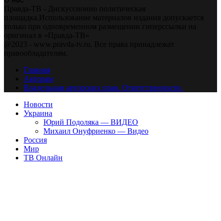
Правда-ТВ - Дискуссионно политическая
площадка.Использование материалов издания допускается
только при одновременном размещении гиперссылки на
оригинал в «Правда-ТВ»
@2023 - www.pravda-tv.ru. Все права принадлежат
правообладателям.
Главная
Авторам
Владельцам авторских прав. Ответственности.
Новости
Украина
Юрий Подоляка — ВИДЕО
Михаил Онуфриенко — Видео
Россия
Мир
ТВ Онлайн