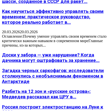
шасси, созданное в СССР для ракет...
Как научиться эффективно управлять своим
временем: практическое руководство,
которое реально работает в...
20.03.2026
20.03.2026
Оглавление:Почему умение управлять своим временем стало
критически важным навыком в современном миреГлавные
причины, из-за которых...
Доски у забора — уже нарушение? Когда
дачника могут оштрафовать за хранение...
Загадка черных саркофагов: исследователи
столкнулись с необъяснимым феноменом в
Антарктиде
Разбить на 12 зон и «русские острова»:
Медведев рассказал как ЦРУ в...
Россия построит электростанцию на Луне к