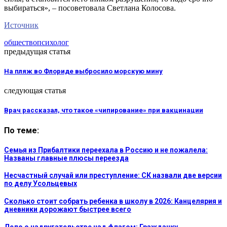
выбираться», – посоветовала Светлана Колосова.
Источник
общество
психолог
предыдущая статья
На пляж во Флориде выбросило морскую мину
следующая статья
Врач рассказал, что такое «чипирование» при вакцинации
По теме:
Семья из Прибалтики переехала в Россию и не пожалела:
Названы главные плюсы переезда
Несчастный случай или преступление: СК назвали две версии
по делу Усольцевых
Сколько стоит собрать ребенка в школу в 2026: Канцелярия и
дневники дорожают быстрее всего
Дело о надругательстве над флагом: Гражданку