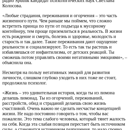
радио Sputnik кандидат психологических наук Светлана
Колосова.
«Любые страдания, переживания и огорчения – это часть
жизненного пути. Чем раньше мы поймем, что сложно
встретить принца по пути от подъезда к мусорному
контейнеру, тем проще приземлиться в реальность. В жизни
есть рождение и смерть, болезнь и здоровье, молодость и
старость и так далее. Такие переживания дают ощущение
реальности и социализируют. То есть так ты растешь и
избавляешься от инфантилизма, от детских реакций. Ты
сможешь потом управлять своими негативными эмоциями», –
объяснила она.
Несмотря на пользу негативных эмоций для развития
личности, слишком глубоко уходить в них тоже не стоит,
продолжила психолог.
«Жизнь – это удивительная история, когда ты из лимона
делаешь лимонад. Ты из огорчений, переживаний,
расстройств, обид и страданий делаешь свою жизнь
счастливой. Очень важно не сделать несчастье концепцией
жизни. Не надо постоянно говорить о том, чтобы вас
пожалели. Это тема слабого человека, который тянет жалость
на себя. Когда эта слабая позиция перестает быть источником
силы, а становится источником разрушения, то надо срочно