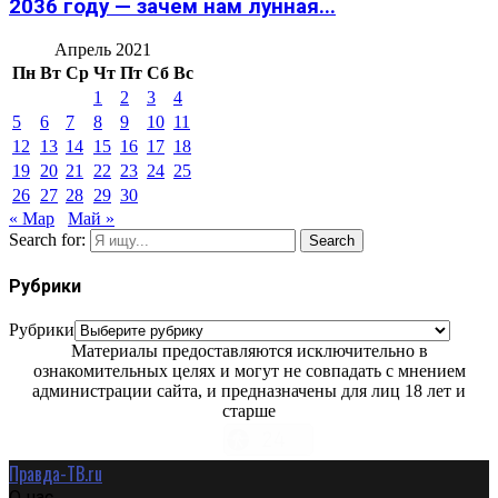
2036 году — зачем нам лунная...
Апрель 2021
Пн
Вт
Ср
Чт
Пт
Сб
Вс
1
2
3
4
5
6
7
8
9
10
11
12
13
14
15
16
17
18
19
20
21
22
23
24
25
26
27
28
29
30
« Мар
Май »
Search for:
Search
Рубрики
Рубрики
Материалы предоставляются исключительно в
ознакомительных целях и могут не совпадать с мнением
администрации сайта, и предназначены для лиц 18 лет и
старше
Правда-ТВ.ru
О нас