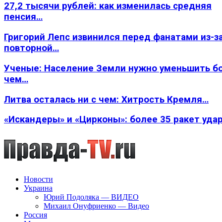
27,2 тысячи рублей: как изменилась средняя
пенсия…
Григорий Лепс извинился перед фанатами из-з
повторной…
Ученые: Население Земли нужно уменьшить б
чем…
Литва осталась ни с чем: Хитрость Кремля…
«Искандеры» и «Цирконы»: более 35 ракет уда
Новости
Украина
Юрий Подоляка — ВИДЕО
Михаил Онуфриенко — Видео
Россия