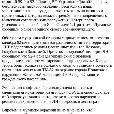
позиций 59-й и 92-й бригад ВС Украины. «Для обеспечения
безопасности мирного населения республики наши
защитники были вынуждены открыть огонь по позициям
противника, с которых велась стрельба, из не запрещенного
минскими соглашениями вооружения. Потери врага
уточняются»,— сообщил Яков Осадчий. При этом в Луганске
сообщили о гибели одного своего военнослужащего.
Обстрелам с украинской стороны с применением минометов
калибра 82 мм и гранатометов различного типа на территории
ЛНР подверглись районы населенных пунктов Лозовое,
Голубовское и Золотое-5. При этом в народной милиции ЛНР
сообщают, что 92-я бригада украинских силовиков
продолжает активное минирование подконтрольных Киеву
территорий, только за последнюю неделю установив более ста
противотанковых мин ТМ-62 на окраине города Попасная в
нарушение Женевской конвенции 1949 года «О защите
гражданского населения».
Эскалацию конфликта была вынуждена признать и
специальная мониторинговая миссия ОБСЕ, в своем докладе
от 3 апреля указавшая на то, что количество нарушений
режима прекращения огня в ЛНР возросло в десять раз.
Впрочем, в Луганске обратили внимание на то, что