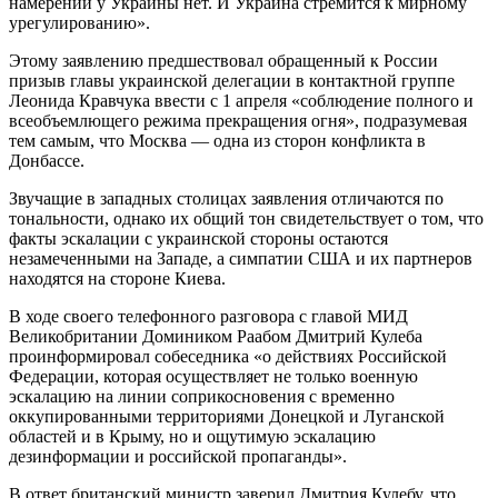
намерений у Украины нет. И Украина стремится к мирному
урегулированию».
Этому заявлению предшествовал обращенный к России
призыв главы украинской делегации в контактной группе
Леонида Кравчука ввести с 1 апреля «соблюдение полного и
всеобъемлющего режима прекращения огня», подразумевая
тем самым, что Москва — одна из сторон конфликта в
Донбассе.
Звучащие в западных столицах заявления отличаются по
тональности, однако их общий тон свидетельствует о том, что
факты эскалации с украинской стороны остаются
незамеченными на Западе, а симпатии США и их партнеров
находятся на стороне Киева.
В ходе своего телефонного разговора с главой МИД
Великобритании Домиником Раабом Дмитрий Кулеба
проинформировал собеседника «о действиях Российской
Федерации, которая осуществляет не только военную
эскалацию на линии соприкосновения с временно
оккупированными территориями Донецкой и Луганской
областей и в Крыму, но и ощутимую эскалацию
дезинформации и российской пропаганды».
В ответ британский министр заверил Дмитрия Кулебу, что