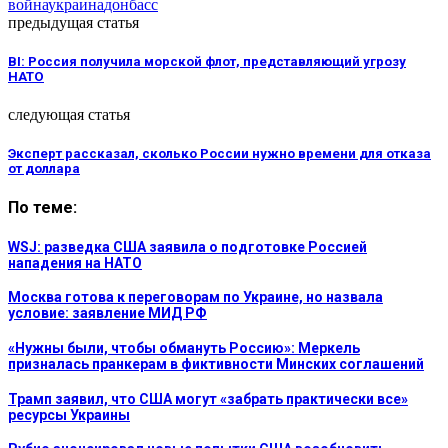
война
украина
донбасс
предыдущая статья
BI: Россия получила морской флот, представляющий угрозу
НАТО
следующая статья
Эксперт рассказал, сколько России нужно времени для отказа
от доллара
По теме:
WSJ: разведка США заявила о подготовке Россией
нападения на НАТО
Москва готова к переговорам по Украине, но назвала
условие: заявление МИД РФ
«Нужны были, чтобы обмануть Россию»: Меркель
призналась пранкерам в фиктивности Минских соглашений
Трамп заявил, что США могут «забрать практически все»
ресурсы Украины