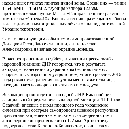
населенных пунктах приграничной зоны. Среди них — танки
Т-64, БМП-1 и БПМ-2, гаубицы калибра 122 мм,
противотанковые пушки МТ-12 «Рапира», зенитно-ракетные
комплексы «Стрела-10». Военная техника размещается вблизи
жилых домов и муниципальных объектов на подконтрольной
Украине территории.
Самым шокирующим событием в самопровозглашенной
Донецкой Республике стал инцидент в поселке
Александровка на западной окраине Донецка.
В распространенном в субботу заявлении пресс-службы
народной милиции ДНР говорится, что в результате
авиаудара, нанесенного украинским беспилотником,
снаряженным взрывным устройством, «погиб ребенок 2016
года рождения», ранения получила местная жительница,
находившаяся во дворе во время атаки с воздуха.
Эскалация происходит и в соседней ЛНР. Как сообщил
официальный представитель народной милиции ЛНР Яков
Осадчий, впервые с июля прошлого года украинские
силовики при обстреле самопровозглашенной республики
применили запрещенные минскими договоренностями
артиллерийские орудия калибра 122 мм. Артобстрелу
подверглось село Калиново-Борщеватое, огонь велся с