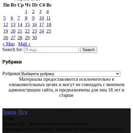
Пн
Вт
Ср
Чт
Пт
Сб
Вс
1
2
3
4
5
6
7
8
9
10
11
12
13
14
15
16
17
18
19
20
21
22
23
24
25
26
27
28
29
30
« Мар
Май »
Search for:
Search
Рубрики
Рубрики
Материалы предоставляются исключительно в
ознакомительных целях и могут не совпадать с мнением
администрации сайта, и предназначены для лиц 18 лет и
старше
Правда-ТВ.ru
О нас
Правда-ТВ - Дискуссионно политическая
площадка.Использование материалов издания допускается