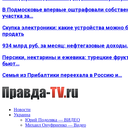
В Подмосковье впервые оштрафовали собстве
участка за…
Скупка электроники: какие устройства можно 
продать
934 млрд руб. за месяц: нефтегазовые доходы
Персики, нектарины и ежевика: турецкие фрук
бьют…
Семья из Прибалтики переехала в Россию и…
Новости
Украина
Юрий Подоляка — ВИДЕО
Михаил Онуфриенко — Видео