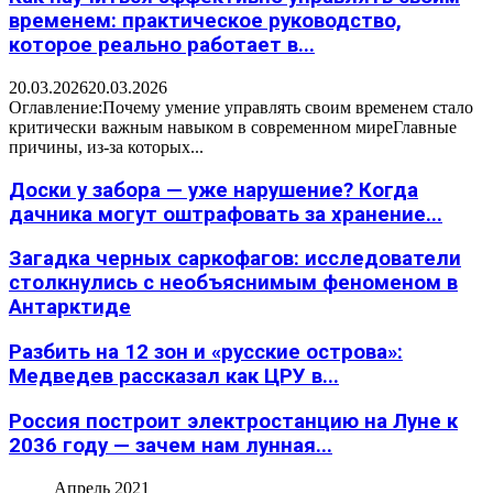
временем: практическое руководство,
которое реально работает в...
20.03.2026
20.03.2026
Оглавление:Почему умение управлять своим временем стало
критически важным навыком в современном миреГлавные
причины, из-за которых...
Доски у забора — уже нарушение? Когда
дачника могут оштрафовать за хранение...
Загадка черных саркофагов: исследователи
столкнулись с необъяснимым феноменом в
Антарктиде
Разбить на 12 зон и «русские острова»:
Медведев рассказал как ЦРУ в...
Россия построит электростанцию на Луне к
2036 году — зачем нам лунная...
Апрель 2021