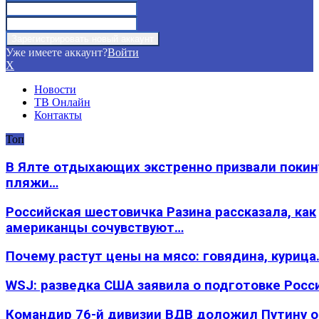
Уже имеете аккаунт?
Войти
X
Новости
ТВ Онлайн
Контакты
Топ
В Ялте отдыхающих экстренно призвали покин
пляжи…
Российская шестовичка Разина рассказала, как
американцы сочувствуют…
Почему растут цены на мясо: говядина, курица
WSJ: разведка США заявила о подготовке Росс
Командир 76-й дивизии ВДВ доложил Путину 