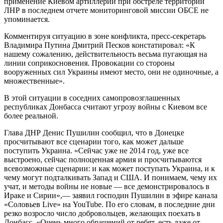
применение Киевом артиллерии при обстреле территории
ЛНР в последнем отчете мониторинговой миссии ОБСЕ не
упоминается.
Комментируя ситуацию в зоне конфликта, пресс-секретарь
Владимира Путина Дмитрий Песков констатировал: «К
нашему сожалению, действительность весьма пугающая на
линии соприкосновения. Провокации со стороны
вооруженных сил Украины имеют место, они не одиночные, а
множественные».
В этой ситуации в соседних самопровозглашенных
республиках Донбасса считают угрозу войны с Киевом все
более реальной.
Глава ДНР Денис Пушилин сообщил, что в Донецке
просчитывают все сценарии того, как может дальше
поступить Украина. «Сейчас уже не 2014 год, уже все
выстроено, сейчас полноценная армия и просчитываются
всевозможные сценарии: и как может поступать Украина, и к
чему могут подталкивать Запад и США. И понимаем, чему их
учат, и методы войны не новые — все демонстрировалось в
Ираке и Сирии»,— заявил господин Пушилин в эфире канала
«Соловьев Live» на YouTube. По его словам, в последние дни
резко возросло число добровольцев, желающих поехать в
Донбасс. «Очень много обращений от ребят, есть даже от