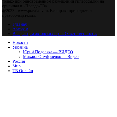
только при одновременном размещении гиперссылки на
оригинал в «Правда-ТВ»
@2023 - www.pravda-tv.ru. Все права принадлежат
правообладателям.
Главная
Авторам
Владельцам авторских прав. Ответственности.
Новости
Украина
Юрий Подоляка — ВИДЕО
Михаил Онуфриенко — Видео
Россия
Мир
ТВ Онлайн