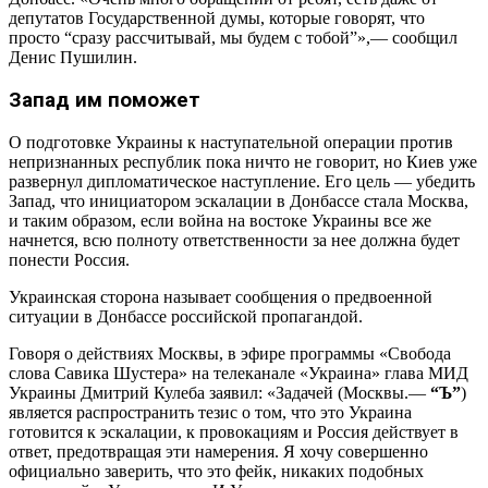
депутатов Государственной думы, которые говорят, что
просто “сразу рассчитывай, мы будем с тобой”»,— сообщил
Денис Пушилин.
Запад им поможет
О подготовке Украины к наступательной операции против
непризнанных республик пока ничто не говорит, но Киев уже
развернул дипломатическое наступление. Его цель — убедить
Запад, что инициатором эскалации в Донбассе стала Москва,
и таким образом, если война на востоке Украины все же
начнется, всю полноту ответственности за нее должна будет
понести Россия.
Украинская сторона называет сообщения о предвоенной
ситуации в Донбассе российской пропагандой.
Говоря о действиях Москвы, в эфире программы «Свобода
слова Савика Шустера» на телеканале «Украина» глава МИД
Украины Дмитрий Кулеба заявил: «Задачей (Москвы.—
“Ъ”
)
является распространить тезис о том, что это Украина
готовится к эскалации, к провокациям и Россия действует в
ответ, предотвращая эти намерения. Я хочу совершенно
официально заверить, что это фейк, никаких подобных