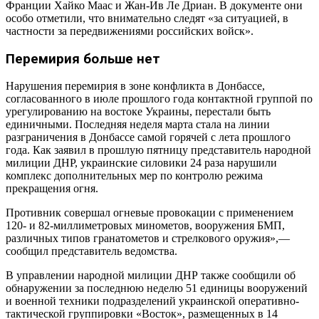
Франции Хайко Маас и Жан-Ив Ле Дриан. В документе они
особо отметили, что внимательно следят «за ситуацией, в
частности за передвижениями российских войск».
Перемирия больше нет
Нарушения перемирия в зоне конфликта в Донбассе,
согласованного в июле прошлого года контактной группой по
урегулированию на востоке Украины, перестали быть
единичными. Последняя неделя марта стала на линии
разграничения в Донбассе самой горячей с лета прошлого
года. Как заявил в прошлую пятницу представитель народной
милиции ДНР, украинские силовики 24 раза нарушили
комплекс дополнительных мер по контролю режима
прекращения огня.
Противник совершал огневые провокации с применением
120- и 82-миллиметровых минометов, вооружения БМП,
различных типов гранатометов и стрелкового оружия»,—
сообщил представитель ведомства.
В управлении народной милиции ДНР также сообщили об
обнаружении за последнюю неделю 51 единицы вооружений
и военной техники подразделений украинской оперативно-
тактической группировки «Восток», размещенных в 14