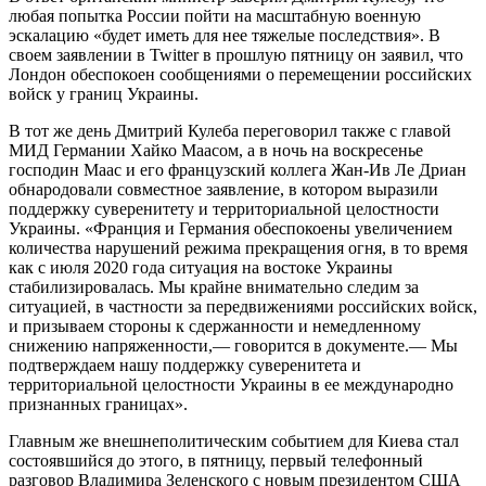
любая попытка России пойти на масштабную военную
эскалацию «будет иметь для нее тяжелые последствия». В
своем заявлении в Twitter в прошлую пятницу он заявил, что
Лондон обеспокоен сообщениями о перемещении российских
войск у границ Украины.
В тот же день Дмитрий Кулеба переговорил также с главой
МИД Германии Хайко Маасом, а в ночь на воскресенье
господин Маас и его французский коллега Жан-Ив Ле Дриан
обнародовали совместное заявление, в котором выразили
поддержку суверенитету и территориальной целостности
Украины. «Франция и Германия обеспокоены увеличением
количества нарушений режима прекращения огня, в то время
как с июля 2020 года ситуация на востоке Украины
стабилизировалась. Мы крайне внимательно следим за
ситуацией, в частности за передвижениями российских войск,
и призываем стороны к сдержанности и немедленному
снижению напряженности,— говорится в документе.— Мы
подтверждаем нашу поддержку суверенитета и
территориальной целостности Украины в ее международно
признанных границах».
Главным же внешнеполитическим событием для Киева стал
состоявшийся до этого, в пятницу, первый телефонный
разговор Владимира Зеленского с новым президентом США