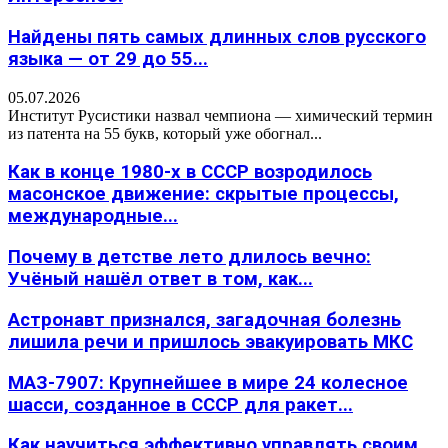
Найдены пять самых длинных слов русского
языка — от 29 до 55...
05.07.2026
Институт Русистики назвал чемпиона — химический термин
из патента на 55 букв, который уже обогнал...
Как в конце 1980-х в СССР возродилось
масонское движение: скрытые процессы,
международные...
Почему в детстве лето длилось вечно:
Учёный нашёл ответ в том, как...
Астронавт признался, загадочная болезнь
лишила речи и пришлось эвакуировать МКС
МАЗ-7907: Крупнейшее в мире 24 колесное
шасси, созданное в СССР для ракет...
Как научиться эффективно управлять своим