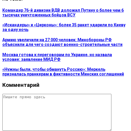
Командир 76-й дивизии ВДВ доложил Путину о более чем 6
тысячах уничтоженных бойцов ВСУ
«Искандеры» и «Цирконы»: более 35 ракет ударили по Киеву
за одну ночь
Армию увеличили на 27 000 человек: Минобороны РФ
объяснили для чего создают военно-строительные части
Москва готова к переговорам по Украине, но назвала
условие: заявление МИД РФ
«Нужны были, чтобы обмануть Россию»: Меркель
призналась пранкерам в фиктивности Минских соглашений
Комментарий