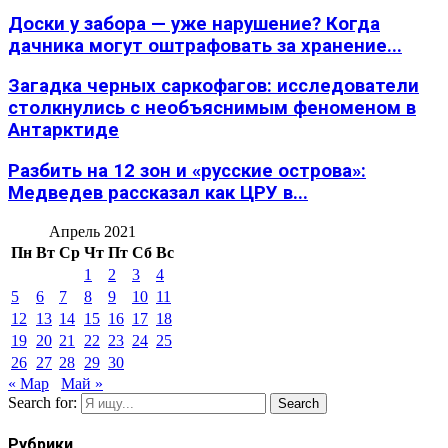
Доски у забора — уже нарушение? Когда
дачника могут оштрафовать за хранение...
Загадка черных саркофагов: исследователи
столкнулись с необъяснимым феноменом в
Антарктиде
Разбить на 12 зон и «русские острова»:
Медведев рассказал как ЦРУ в...
Апрель 2021
Пн
Вт
Ср
Чт
Пт
Сб
Вс
1
2
3
4
5
6
7
8
9
10
11
12
13
14
15
16
17
18
19
20
21
22
23
24
25
26
27
28
29
30
« Мар
Май »
Search for:
Search
Рубрики