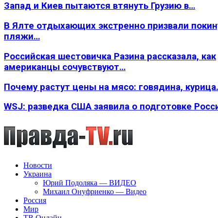
Запад и Киев пытаются втянуть Грузию в…
В Ялте отдыхающих экстренно призвали покин
пляжи…
Российская шестовичка Разина рассказала, как
американцы сочувствуют…
Почему растут цены на мясо: говядина, курица
WSJ: разведка США заявила о подготовке Росс
Новости
Украина
Юрий Подоляка — ВИДЕО
Михаил Онуфриенко — Видео
Россия
Мир
ТВ Онлайн