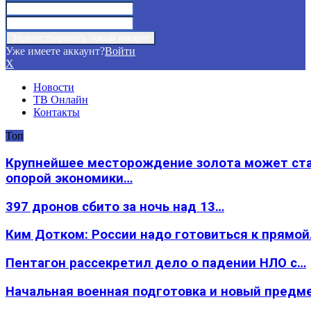
Уже имеете аккаунт?
Войти
X
Новости
ТВ Онлайн
Контакты
Топ
Крупнейшее месторождение золота может ст
опорой экономики…
397 дронов сбито за ночь над 13…
Ким Дотком: России надо готовиться к прямо
Пентагон рассекретил дело о падении НЛО с…
Начальная военная подготовка и новый предм