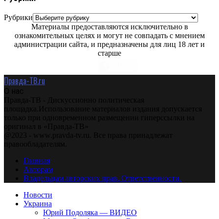
Рубрики
Материалы предоставляются исключительно в
ознакомительных целях и могут не совпадать с мнением
администрации сайта, и предназначены для лиц 18 лет и
старше
Правда-ТВ.ru
О нас
Правда-ТВ - Дискуссионно политическая
площадка.Использование материалов издания допускается
только при одновременном размещении гиперссылки на
оригинал в «Правда-ТВ»
@2023 - www.pravda-tv.ru. Все права принадлежат
правообладателям.
Главная
Авторам
Владельцам авторских прав. Ответственности.
Новости
Украина
Юрий Подоляка — ВИДЕО