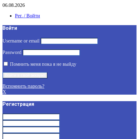
06.08.2026
Рег. / Войти
Войти
Username or email
Password
Помнить меня пока я не выйду
Вспомнить пароль?
X
Регистрация