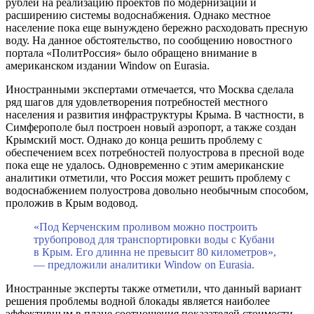
рублей на реализацию проектов по модернизации и
расширению системы водоснабжения. Однако местное
население пока еще вынуждено бережно расходовать пресную
воду. На данное обстоятельство, по сообщению новостного
портала «ПолитРоссия» было обращено внимание в
американском издании Window on Eurasia.
Иностранными экспертами отмечается, что Москва сделала
ряд шагов для удовлетворения потребностей местного
населения и развития инфраструктуры Крыма. В частности, в
Симферополе был построен новый аэропорт, а также создан
Крымский мост. Однако до конца решить проблему с
обеспечением всех потребностей полуострова в пресной воде
пока еще не удалось. Одновременно с этим американские
аналитики отметили, что Россия может решить проблему с
водоснабжением полуострова довольно необычным способом,
проложив в Крым водовод.
«Под Керченским проливом можно построить
трубопровод для транспортировки воды с Кубани
в Крым. Его длинна не превысит 80 километров»,
— предложили аналитики Window on Eurasia.
Иностранные эксперты также отметили, что данный вариант
решения проблемы водной блокады является наиболее
эффективным в плане соотношения показателей стоимости