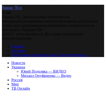
Правда-ТВ.ru
О нас
Правда-ТВ - Дискуссионно политическая
площадка.Использование материалов издания допускается
только при одновременном размещении гиперссылки на
оригинал в «Правда-ТВ»
@2023 - www.pravda-tv.ru. Все права принадлежат
правообладателям.
Главная
Авторам
Владельцам авторских прав. Ответственности.
Новости
Украина
Юрий Подоляка — ВИДЕО
Михаил Онуфриенко — Видео
Россия
Мир
ТВ Онлайн