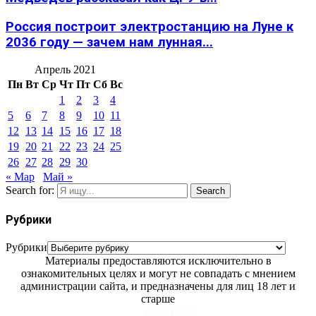
Россия построит электростанцию на Луне к
2036 году — зачем нам лунная...
Апрель 2021
Пн
Вт
Ср
Чт
Пт
Сб
Вс
1
2
3
4
5
6
7
8
9
10
11
12
13
14
15
16
17
18
19
20
21
22
23
24
25
26
27
28
29
30
« Мар
Май »
Search for:
Search
Рубрики
Рубрики
Материалы предоставляются исключительно в
ознакомительных целях и могут не совпадать с мнением
администрации сайта, и предназначены для лиц 18 лет и
старше