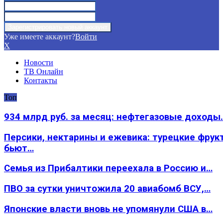
Уже имеете аккаунт?
Войти
X
Новости
ТВ Онлайн
Контакты
Топ
934 млрд руб. за месяц: нефтегазовые доходы
Персики, нектарины и ежевика: турецкие фрук
бьют…
Семья из Прибалтики переехала в Россию и…
ПВО за сутки уничтожила 20 авиабомб ВСУ,…
Японские власти вновь не упомянули США в…