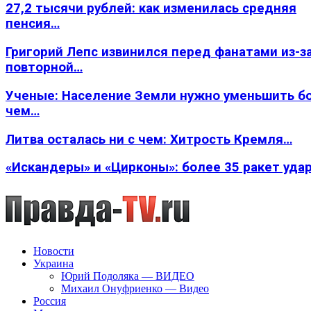
27,2 тысячи рублей: как изменилась средняя
пенсия…
Григорий Лепс извинился перед фанатами из-з
повторной…
Ученые: Население Земли нужно уменьшить б
чем…
Литва осталась ни с чем: Хитрость Кремля…
«Искандеры» и «Цирконы»: более 35 ракет уда
Новости
Украина
Юрий Подоляка — ВИДЕО
Михаил Онуфриенко — Видео
Россия