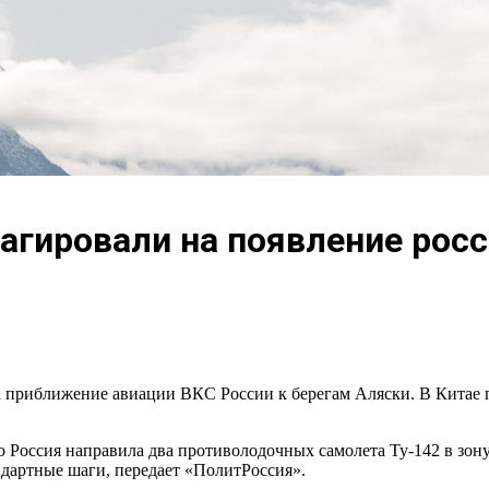
гировали на появление росси
 приближение авиации ВКС России к берегам Аляски. В Китае 
о Россия направила два противолодочных самолета Ту-142 в зо
дартные шаги, передает «ПолитРоссия».