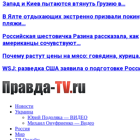
Запад и Киев пытаются втянуть Грузию в…
В Ялте отдыхающих экстренно призвали покин
пляжи…
Российская шестовичка Разина рассказала, как
американцы сочувствуют…
Почему растут цены на мясо: говядина, курица
WSJ: разведка США заявила о подготовке Росс
Новости
Украина
Юрий Подоляка — ВИДЕО
Михаил Онуфриенко — Видео
Россия
Мир
ТВ Онлайн