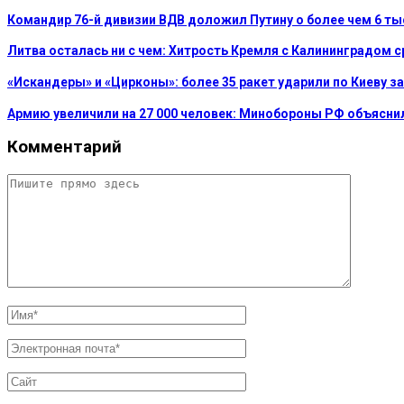
Командир 76-й дивизии ВДВ доложил Путину о более чем 6 т
Литва осталась ни с чем: Хитрость Кремля с Калининградом 
«Искандеры» и «Цирконы»: более 35 ракет ударили по Киеву за
Армию увеличили на 27 000 человек: Минобороны РФ объясни
Комментарий