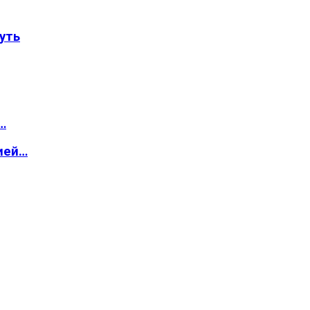
уть
…
ией…