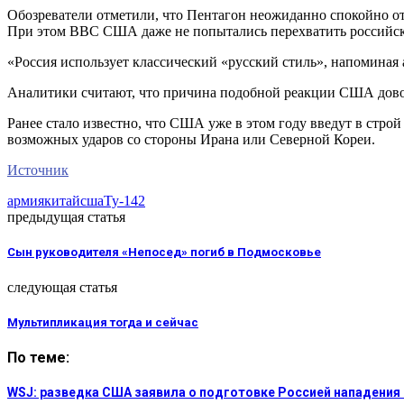
Обозреватели отметили, что Пентагон неожиданно спокойно о
При этом ВВС США даже не попытались перехватить российски
«Россия использует классический «русский стиль», напоминая
Аналитики считают, что причина подобной реакции США довол
Ранее стало известно, что США уже в этом году введут в стро
возможных ударов со стороны Ирана или Северной Кореи.
Источник
армия
китай
сша
Ту-142
предыдущая статья
Сын руководителя «Непосед» погиб в Подмосковье
следующая статья
Мультипликация тогда и сейчас
По теме:
WSJ: разведка США заявила о подготовке Россией нападения