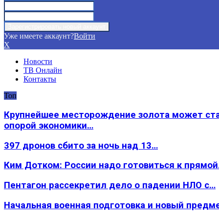
Уже имеете аккаунт?
Войти
X
Новости
ТВ Онлайн
Контакты
Топ
Крупнейшее месторождение золота может ст
опорой экономики…
397 дронов сбито за ночь над 13…
Ким Дотком: России надо готовиться к прямо
Пентагон рассекретил дело о падении НЛО с…
Начальная военная подготовка и новый предм