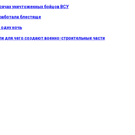
ысячах уничтоженных бойцов ВСУ
сработала блестяще
 одну ночь
ли для чего создают военно-строительные части