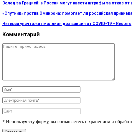
Вслед за Грецией: в России могут ввести штрафы за отказ от
«Спутник» против Омикрона: помогает ли российская прививк
Нигерия уничтожит миллион доз вакцин от COVID-19 – Reuters
Комментарий
* Используя эту форму, вы соглашаетесь с хранением и обрабо