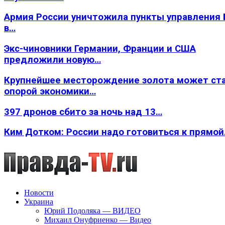
Армия России уничтожила пункты управления
в…
Экс-чиновники Германии, Франции и США
предложили новую…
Крупнейшее месторождение золота может ст
опорой экономики…
397 дронов сбито за ночь над 13…
Ким Дотком: России надо готовиться к прямо
Новости
Украина
Юрий Подоляка — ВИДЕО
Михаил Онуфриенко — Видео