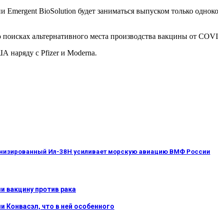
 Emergent BioSolution будет заниматься выпуском только однок
 о поисках альтернативного места производства вакцины от COVI
А наряду с Pfizer и Moderna.
рнизированный Ил-38Н усиливает морскую авиацию ВМФ России
и вакцину против рака
 Конвасэл, что в ней особенного