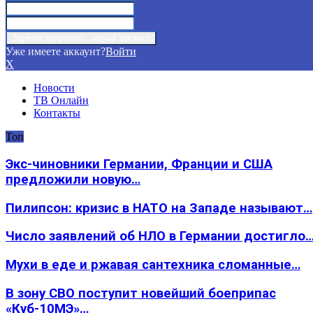
Уже имеете аккаунт?
Войти
X
Новости
ТВ Онлайн
Контакты
Топ
Экс-чиновники Германии, Франции и США
предложили новую…
Пилипсон: кризис в НАТО на Западе называют…
Число заявлений об НЛО в Германии достигло
Мухи в еде и ржавая сантехника сломанные…
В зону СВО поступит новейший боеприпас
«Куб-10МЭ»…