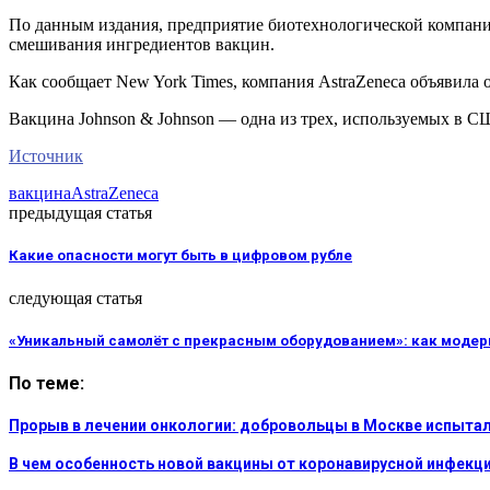
По данным издания, предприятие биотехнологической компании
смешивания ингредиентов вакцин.
Как сообщает New York Times, компания AstraZeneca объявила
Вакцина Johnson & Johnson — одна из трех, используемых в СШ
Источник
вакцина
AstraZeneca
предыдущая статья
Какие опасности могут быть в цифровом рубле
следующая статья
«Уникальный самолёт с прекрасным оборудованием»: как моде
По теме:
Прорыв в лечении онкологии: добровольцы в Москве испытал
В чем особенность новой вакцины от коронавирусной инфекции