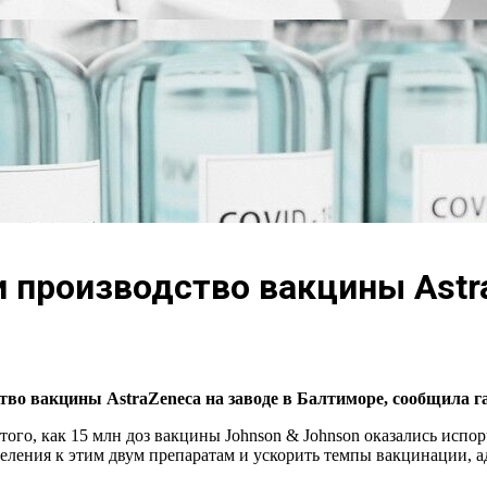
и производство вакцины Astr
о вакцины AstraZeneca на заводе в Балтиморе, сообщила га
того, как 15 млн доз вакцины Johnson & Johnson оказались исп
селения к этим двум препаратам и ускорить темпы вакцинации, 