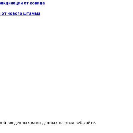
 вакцинации от ковида
а от нового штамма
ткой введенных вами данных на этом веб-сайте.