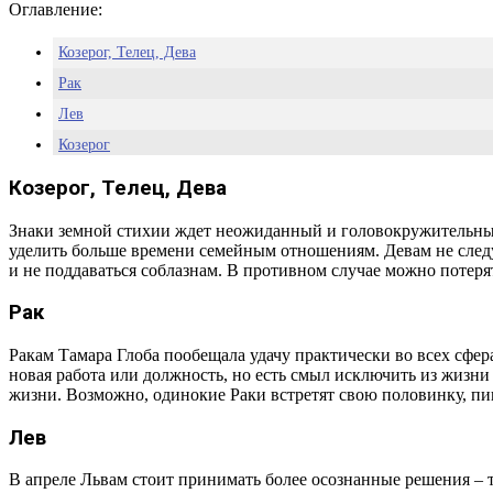
Оглавление:
Козерог, Телец, Дева
Рак
Лев
Козерог
Козерог, Телец, Дева
Знаки земной стихии ждет неожиданный и головокружительный 
уделить больше времени семейным отношениям. Девам не следуе
и не поддаваться соблазнам. В противном случае можно потерят
Рак
Ракам Тамара Глоба пообещала удачу практически во всех сф
новая работа или должность, но есть смыл исключить из жизн
жизни. Возможно, одинокие Раки встретят свою половинку, п
Лев
В апреле Львам стоит принимать более осознанные решения – т