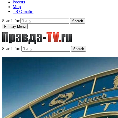
Россия
Мир
ТВ Онлайн
Search for:
Search
Primary Menu
Search for:
Search