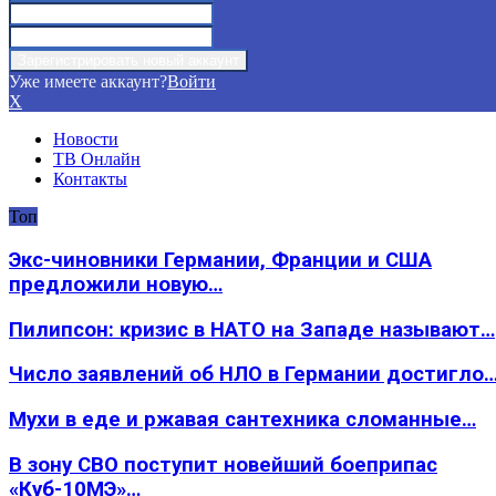
Уже имеете аккаунт?
Войти
X
Новости
ТВ Онлайн
Контакты
Топ
Экс-чиновники Германии, Франции и США
предложили новую…
Пилипсон: кризис в НАТО на Западе называют…
Число заявлений об НЛО в Германии достигло
Мухи в еде и ржавая сантехника сломанные…
В зону СВО поступит новейший боеприпас
«Куб-10МЭ»…