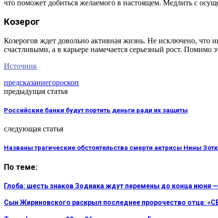
что поможет добиться желаемого в настоящем. Медлить с осуще
Козерог
Козерогов ждет довольно активная жизнь. Не исключено, что и
счастливыми, а в карьере намечается серьезный рост. Помимо 
Источник
предсказание
гороскоп
предыдущая статья
Российские банки будут портить деньги ради их защиты
следующая статья
Названы трагические обстоятельства смерти актрисы Нины Зот
По теме:
Глоба: шесть знаков Зодиака ждут перемены до конца июня —
Сын Жириновского раскрыл последнее пророчество отца: «С