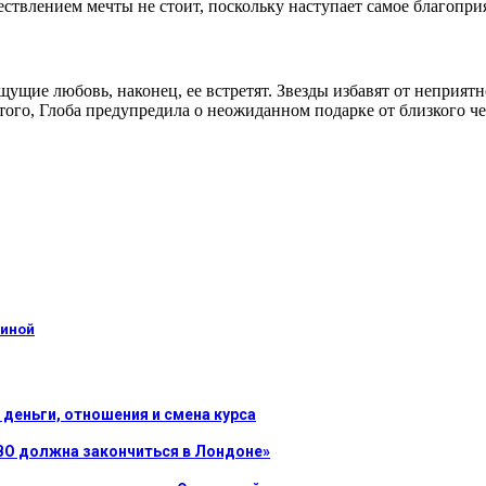
ствлением мечты не стоит, поскольку наступает самое благоприя
щущие любовь, наконец, ее встретят. Звезды избавят от неприят
этого, Глоба предупредила о неожиданном подарке от близкого ч
киной
 деньги, отношения и смена курса
ВО должна закончиться в Лондоне»