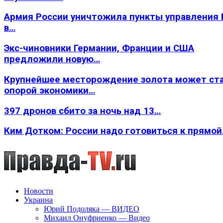
Армия России уничтожила пункты управления
в…
Экс-чиновники Германии, Франции и США
предложили новую…
Крупнейшее месторождение золота может ст
опорой экономики…
397 дронов сбито за ночь над 13…
Ким Дотком: России надо готовиться к прямо
Новости
Украина
Юрий Подоляка — ВИДЕО
Михаил Онуфриенко — Видео