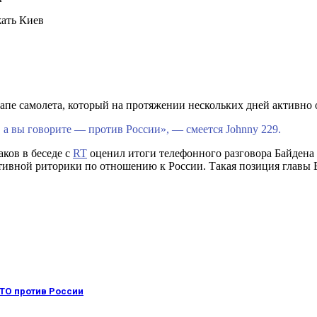
жать Киев
рапе самолета, который на протяжении нескольких дней активн
, а вы говорите — против России», — смеется Johnny 229.
ков в беседе с
RT
оценил итоги телефонного разговора Байдена 
ивной риторики по отношению к России. Такая позиция главы Бе
ТО против России