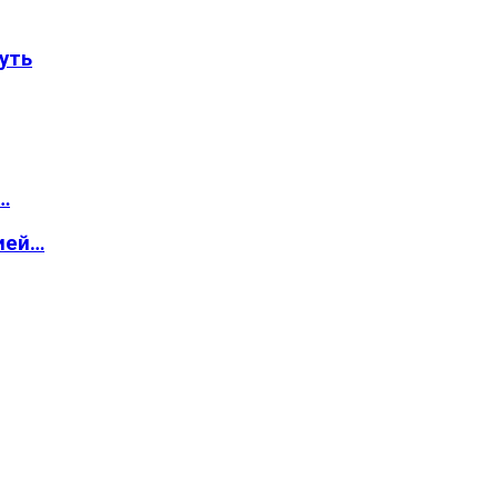
уть
…
ией…