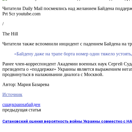
Читатели Daily Mail посмеялись над желанием Байдена поддер
Prt Scr youtube.com
/
The Hill
Читатели также вспомнили инцидент с падением Байдена на т
«Байдену даже на трапе борта номер один тяжело устоять
Ранее член-корреспондент Академии военных наук Сергей Суда
президента о «поддержке» Украины является выражением негат
продвинуться в налаживании диалога с Москвой.
Автор: Мария Базарева
Источник
сша
украина
байден
предыдущая статья
Сатановский оценил вероятность войны Украины совместно с НА