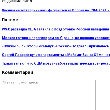
следующая статья
Японцы не хотят принимать фигуристов из России на КЧМ-2021: 
По теме:
WSJ: разведка США заявила о подготовке Россией нападения
Москва готова к переговорам по Украине, но назвала услови
«Нужны были, чтобы обмануть Россию»: Меркель призналась
Сергей Лазарев купил апартаменты в Майами-Бич за $1 млн с 
Трамп заявил, что США могут «забрать практически все» рес
Комментарий