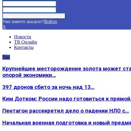
Уже имеете аккаунт?
Войти
X
Новости
ТВ Онлайн
Контакты
Топ
Крупнейшее месторождение золота может ст
опорой экономики…
397 дронов сбито за ночь над 13…
Ким Дотком: России надо готовиться к прямо
Пентагон рассекретил дело о падении НЛО с…
Начальная военная подготовка и новый предм