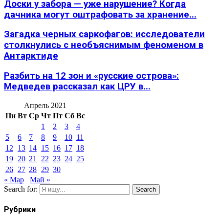
Доски у забора — уже нарушение? Когда
дачника могут оштрафовать за хранение...
Загадка черных саркофагов: исследователи
столкнулись с необъяснимым феноменом в
Антарктиде
Разбить на 12 зон и «русские острова»:
Медведев рассказал как ЦРУ в...
Апрель 2021
Пн
Вт
Ср
Чт
Пт
Сб
Вс
1
2
3
4
5
6
7
8
9
10
11
12
13
14
15
16
17
18
19
20
21
22
23
24
25
26
27
28
29
30
« Мар
Май »
Search for:
Search
Рубрики