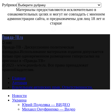
Рубрики
Материалы предоставляются исключительно в
ознакомительных целях и могут не совпадать с мнением
администрации сайта, и предназначены для лиц 18 лет и
старше
Правда-ТВ.ru
О нас
Правда-ТВ - Дискуссионно политическая
площадка.Использование материалов издания допускается
только при одновременном размещении гиперссылки на
оригинал в «Правда-ТВ»
@2023 - www.pravda-tv.ru. Все права принадлежат
правообладателям.
Главная
Авторам
Владельцам авторских прав. Ответственности.
Новости
Украина
Юрий Подоляка — ВИДЕО
Михаил Онуфриенко — Видео