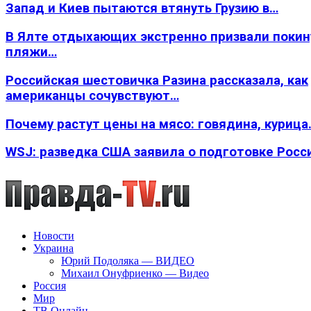
Запад и Киев пытаются втянуть Грузию в…
В Ялте отдыхающих экстренно призвали покин
пляжи…
Российская шестовичка Разина рассказала, как
американцы сочувствуют…
Почему растут цены на мясо: говядина, курица
WSJ: разведка США заявила о подготовке Росс
Новости
Украина
Юрий Подоляка — ВИДЕО
Михаил Онуфриенко — Видео
Россия
Мир
ТВ Онлайн