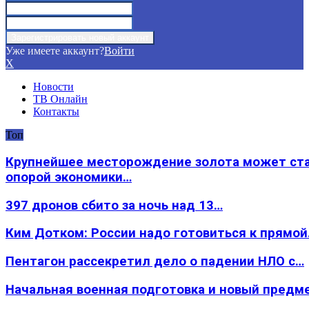
Уже имеете аккаунт?
Войти
X
Новости
ТВ Онлайн
Контакты
Топ
Крупнейшее месторождение золота может ст
опорой экономики…
397 дронов сбито за ночь над 13…
Ким Дотком: России надо готовиться к прямо
Пентагон рассекретил дело о падении НЛО с…
Начальная военная подготовка и новый предм