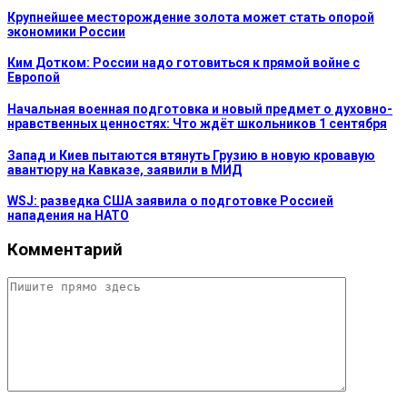
Крупнейшее месторождение золота может стать опорой
экономики России
Ким Дотком: России надо готовиться к прямой войне с
Европой
Начальная военная подготовка и новый предмет о духовно-
нравственных ценностях: Что ждёт школьников 1 сентября
Запад и Киев пытаются втянуть Грузию в новую кровавую
авантюру на Кавказе, заявили в МИД
WSJ: разведка США заявила о подготовке Россией
нападения на НАТО
Комментарий