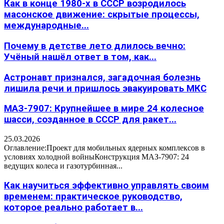
Как в конце 1980-х в СССР возродилось
масонское движение: скрытые процессы,
международные...
Почему в детстве лето длилось вечно:
Учёный нашёл ответ в том, как...
Астронавт признался, загадочная болезнь
лишила речи и пришлось эвакуировать МКС
МАЗ-7907: Крупнейшее в мире 24 колесное
шасси, созданное в СССР для ракет...
25.03.2026
Оглавление:Проект для мобильных ядерных комплексов в
условиях холодной войныКонструкция МАЗ-7907: 24
ведущих колеса и газотурбинная...
Как научиться эффективно управлять своим
временем: практическое руководство,
которое реально работает в...