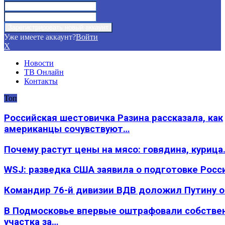
Уже имеете аккаунт?
Войти
X
Новости
ТВ Онлайн
Контакты
Топ
Российская шестовичка Разина рассказала, как
американцы сочувствуют…
Почему растут цены на мясо: говядина, курица
WSJ: разведка США заявила о подготовке Росс
Командир 76-й дивизии ВДВ доложил Путину 
В Подмосковье впервые оштрафовали собстве
участка за…