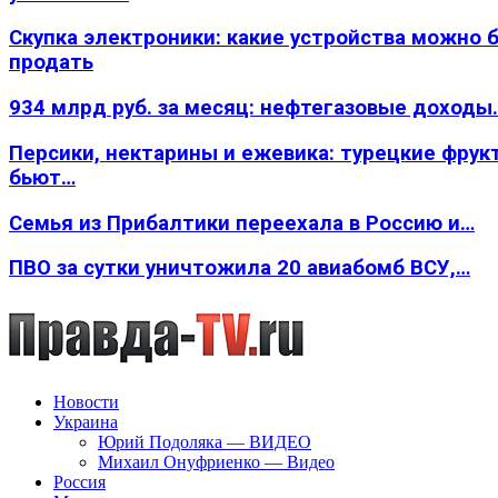
Скупка электроники: какие устройства можно 
продать
934 млрд руб. за месяц: нефтегазовые доходы
Персики, нектарины и ежевика: турецкие фрук
бьют…
Семья из Прибалтики переехала в Россию и…
ПВО за сутки уничтожила 20 авиабомб ВСУ,…
Новости
Украина
Юрий Подоляка — ВИДЕО
Михаил Онуфриенко — Видео
Россия