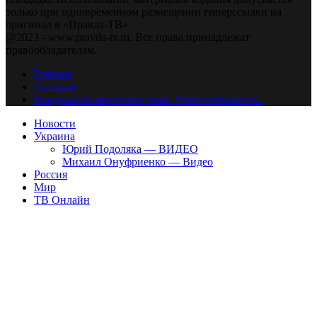
только при одновременном размещении гиперссылки на
оригинал в «Правда-ТВ»
@2023 - www.pravda-tv.ru. Все права принадлежат
правообладателям.
Главная
Авторам
Владельцам авторских прав. Ответственности.
Новости
Украина
Юрий Подоляка — ВИДЕО
Михаил Онуфриенко — Видео
Россия
Мир
ТВ Онлайн