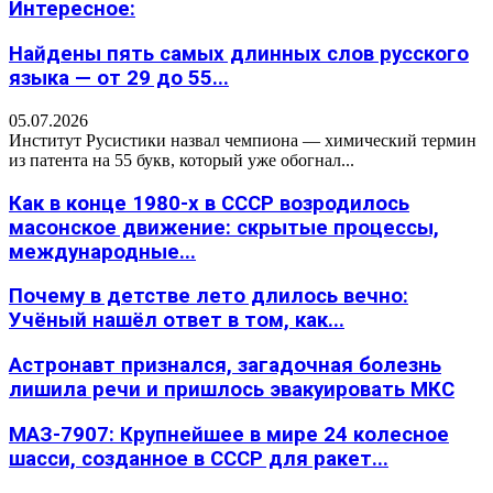
Интересное:
Найдены пять самых длинных слов русского
языка — от 29 до 55...
05.07.2026
Институт Русистики назвал чемпиона — химический термин
из патента на 55 букв, который уже обогнал...
Как в конце 1980-х в СССР возродилось
масонское движение: скрытые процессы,
международные...
Почему в детстве лето длилось вечно:
Учёный нашёл ответ в том, как...
Астронавт признался, загадочная болезнь
лишила речи и пришлось эвакуировать МКС
МАЗ-7907: Крупнейшее в мире 24 колесное
шасси, созданное в СССР для ракет...