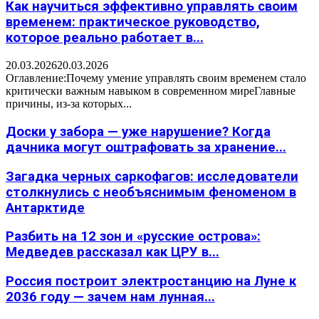
Как научиться эффективно управлять своим
временем: практическое руководство,
которое реально работает в...
20.03.2026
20.03.2026
Оглавление:Почему умение управлять своим временем стало
критически важным навыком в современном миреГлавные
причины, из-за которых...
Доски у забора — уже нарушение? Когда
дачника могут оштрафовать за хранение...
Загадка черных саркофагов: исследователи
столкнулись с необъяснимым феноменом в
Антарктиде
Разбить на 12 зон и «русские острова»:
Медведев рассказал как ЦРУ в...
Россия построит электростанцию на Луне к
2036 году — зачем нам лунная...