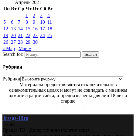
Апрель 2021
Пн
Вт
Ср
Чт
Пт
Сб
Вс
1
2
3
4
5
6
7
8
9
10
11
12
13
14
15
16
17
18
19
20
21
22
23
24
25
26
27
28
29
30
« Мар
Май »
Search for:
Search
Рубрики
Рубрики
Материалы предоставляются исключительно в
ознакомительных целях и могут не совпадать с мнением
администрации сайта, и предназначены для лиц 18 лет и
старше
Правда-ТВ.ru
О нас
Правда-ТВ - Дискуссионно политическая
площадка.Использование материалов издания допускается