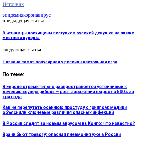
Источник
эпидемия
коронавирус
предыдущая статья
Вьетнамцы восхищены поступком русской девушки на пляже
местного курорта
следующая статья
Названа самая популярная у россиян настольная игра
По теме:
В Европе стремительно распространяется устойчивый к
лечению «супергрибок» — рост заражения вырос на 500% за
три года
Как не перепутать осеннюю простуду с гриппом: медики
объяснили ключевые различия опасных инфекций
В России следят за новым вирусом из Конго: что известно?
Врачи бьют тревогу: опасная пневмония уже в России