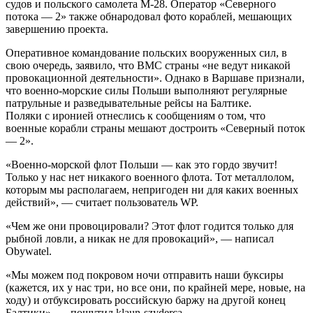
судов и польского самолета М-28. Оператор «Северного
потока — 2» также обнародовал фото кораблей, мешающих
завершению проекта.
Оперативное командование польских вооруженных сил, в
свою очередь, заявило, что ВМС страны «не ведут никакой
провокационной деятельности». Однако в Варшаве признали,
что военно-морские силы Польши выполняют регулярные
патрульные и разведывательные рейсы на Балтике.
Поляки с иронией отнеслись к сообщениям о том, что
военные корабли страны мешают достроить «Северный поток
— 2».
«Военно-морской флот Польши — как это гордо звучит!
Только у нас нет никакого военного флота. Тот металлолом,
которым мы располагаем, непригоден ни для каких военных
действий», — считает пользователь WP.
«Чем же они провоцировали? Этот флот годится только для
рыбной ловли, а никак не для провокаций», — написал
Obywatel.
«Мы можем под покровом ночи отправить наши буксиры
(кажется, их у нас три, но все они, по крайней мере, новые, на
ходу) и отбуксировать российскую баржу на другой конец
Балтики», — пошутил klaun-szyderca.