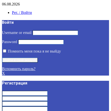
06.08.2026
Рег. / Войти
Войти
Username or email
Password
Помнить меня пока я не выйду
Вспомнить пароль?
X
Регистрация