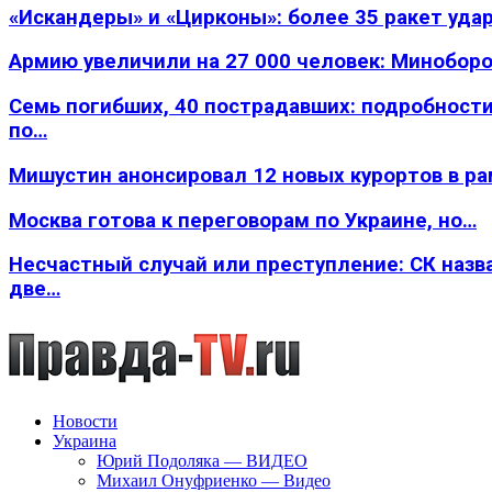
«Искандеры» и «Цирконы»: более 35 ракет уда
Армию увеличили на 27 000 человек: Минобор
Семь погибших, 40 пострадавших: подробности
по…
Мишустин анонсировал 12 новых курортов в р
Москва готова к переговорам по Украине, но…
Несчастный случай или преступление: СК назв
две…
Новости
Украина
Юрий Подоляка — ВИДЕО
Михаил Онуфриенко — Видео