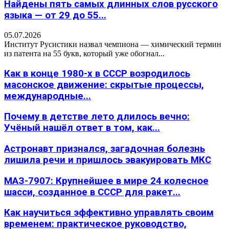
Найдены пять самых длинных слов русского
языка — от 29 до 55...
05.07.2026
Институт Русистики назвал чемпиона — химический термин
из патента на 55 букв, который уже обогнал...
Как в конце 1980-х в СССР возродилось
масонское движение: скрытые процессы,
международные...
Почему в детстве лето длилось вечно:
Учёный нашёл ответ в том, как...
Астронавт признался, загадочная болезнь
лишила речи и пришлось эвакуировать МКС
МАЗ-7907: Крупнейшее в мире 24 колесное
шасси, созданное в СССР для ракет...
Как научиться эффективно управлять своим
временем: практическое руководство,