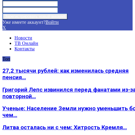
Уже имеете аккаунт?
Войти
X
Новости
ТВ Онлайн
Контакты
Топ
27,2 тысячи рублей: как изменилась средняя
пенсия…
Григорий Лепс извинился перед фанатами из-з
повторной…
Ученые: Население Земли нужно уменьшить б
чем…
Литва осталась ни с чем: Хитрость Кремля…