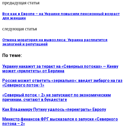
предыдущая статья
Все как в Европе – на Украине повысили пенсионный возраст
для женщин
следующая статья
Отмена моратория на вывоз леса: Украина расплатится
экологией и репутацией
По теме:
Украину накажут за теракт на «Северных потоках» — Киеву
может «прилететь» от Берлина
Россия может ответить «зеркально»: введет эмбарго на газ
«Северного поток-1»
«Северный поток – 2» не запускают по экономическим
причинам, считают в бундестаге
Как Владимиру Путину удалось «переиграть» Европу
Министр финансов ФРГ высказался о запуске «Северного
потока – 2»