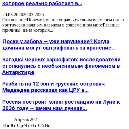
которое реально работает в...
20.03.2026
20.03.2026
Оглавление:Почему умение управлять своим временем стало
критически важным навыком в современном миреГлавные
причины, из-за которых...
Доски у забора — уже нарушение? Когда
дачника могут оштрафовать за хранение...
Загадка черных саркофагов: исследователи
столкнулись с необъяснимым феноменом в
Антарктиде
Разбить на 12 зон и «русские острова»:
Медведев рассказал как ЦРУ в...
Россия построит электростанцию на Луне к
2036 году — зачем нам лунная...
Апрель 2021
Пн
Вт
Ср
Чт
Пт
Сб
Вс