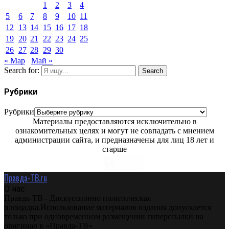
1
2
3
4
5
6
7
8
9
10
11
12
13
14
15
16
17
18
19
20
21
22
23
24
25
26
27
28
29
30
« Мар
Май »
Search for:
Search
Рубрики
Рубрики
Материалы предоставляются исключительно в
ознакомительных целях и могут не совпадать с мнением
администрации сайта, и предназначены для лиц 18 лет и
старше
Правда-ТВ.ru
О нас
Правда-ТВ - Дискуссионно политическая
площадка.Использование материалов издания допускается
только при одновременном размещении гиперссылки на
оригинал в «Правда-ТВ»