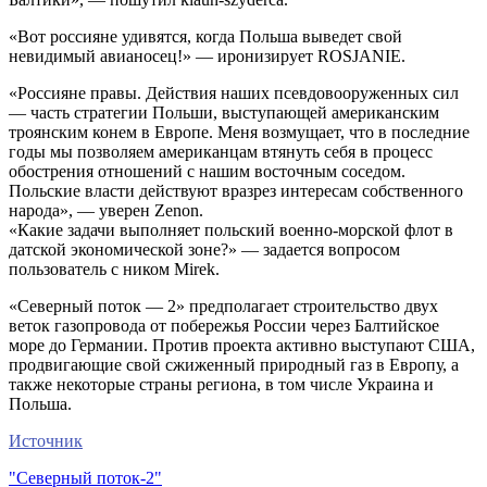
«Вот россияне удивятся, когда Польша выведет свой
невидимый авианосец!» — иронизирует ROSJANIE.
«Россияне правы. Действия наших псевдовооруженных сил
— часть стратегии Польши, выступающей американским
троянским конем в Европе. Меня возмущает, что в последние
годы мы позволяем американцам втянуть себя в процесс
обострения отношений с нашим восточным соседом.
Польские власти действуют вразрез интересам собственного
народа», — уверен Zenon.
«Какие задачи выполняет польский военно-морской флот в
датской экономической зоне?» — задается вопросом
пользователь с ником Mirek.
«Северный поток — 2» предполагает строительство двух
веток газопровода от побережья России через Балтийское
море до Германии. Против проекта активно выступают США,
продвигающие свой сжиженный природный газ в Европу, а
также некоторые страны региона, в том числе Украина и
Польша.
Источник
"Северный поток-2"