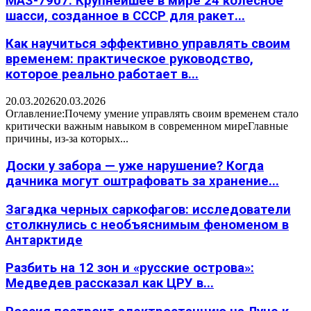
МАЗ-7907: Крупнейшее в мире 24 колесное
шасси, созданное в СССР для ракет...
Как научиться эффективно управлять своим
временем: практическое руководство,
которое реально работает в...
20.03.2026
20.03.2026
Оглавление:Почему умение управлять своим временем стало
критически важным навыком в современном миреГлавные
причины, из-за которых...
Доски у забора — уже нарушение? Когда
дачника могут оштрафовать за хранение...
Загадка черных саркофагов: исследователи
столкнулись с необъяснимым феноменом в
Антарктиде
Разбить на 12 зон и «русские острова»:
Медведев рассказал как ЦРУ в...