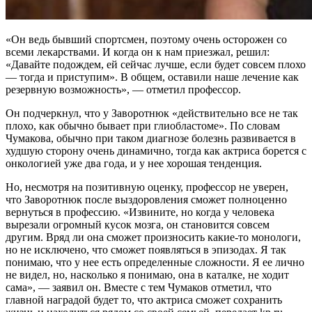
«Он ведь бывший спортсмен, поэтому очень осторожен со
всеми лекарствами. И когда он к нам приезжал, решил:
«Давайте подождем, ей сейчас лучше, если будет совсем плохо
— тогда и приступим». В общем, оставили наше лечение как
резервную возможность», — отметил профессор.
Он подчеркнул, что у Заворотнюк «действительно все не так
плохо, как обычно бывает при глиобластоме». По словам
Чумакова, обычно при таком диагнозе болезнь развивается в
худшую сторону очень динамично, тогда как актриса борется с
онкологией уже два года, и у нее хорошая тенденция.
Но, несмотря на позитивную оценку, профессор не уверен,
что Заворотнюк после выздоровления сможет полноценно
вернуться в профессию. «Извините, но когда у человека
вырезали огромный кусок мозга, он становится совсем
другим. Вряд ли она сможет произносить какие-то монологи,
но не исключено, что сможет появляться в эпизодах. Я так
понимаю, что у нее есть определенные сложности. Я ее лично
не видел, но, насколько я понимаю, она в каталке, не ходит
сама», — заявил он. Вместе с тем Чумаков отметил, что
главной наградой будет то, что актриса сможет сохранить