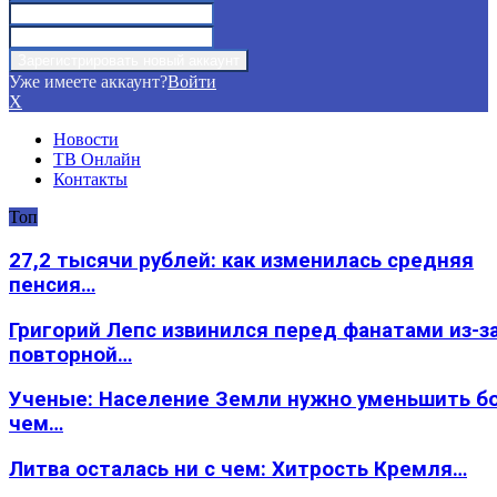
Уже имеете аккаунт?
Войти
X
Новости
ТВ Онлайн
Контакты
Топ
27,2 тысячи рублей: как изменилась средняя
пенсия…
Григорий Лепс извинился перед фанатами из-з
повторной…
Ученые: Население Земли нужно уменьшить б
чем…
Литва осталась ни с чем: Хитрость Кремля…