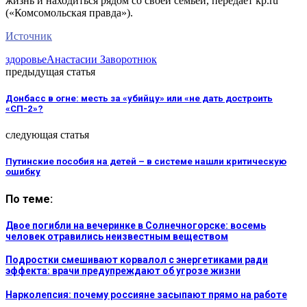
жизнь и находиться рядом со своей семьей, передает kp.ru
(«Комсомольская правда»).
Источник
здоровье
Анастасии Заворотнюк
предыдущая статья
Донбасс в огне: месть за «убийцу» или «не дать достроить
«СП-2»?
следующая статья
Путинские пособия на детей – в системе нашли критическую
ошибку
По теме:
Двое погибли на вечеринке в Солнечногорске: восемь
человек отравились неизвестным веществом
Подростки смешивают корвалол с энергетиками ради
эффекта: врачи предупреждают об угрозе жизни
Нарколепсия: почему россияне засыпают прямо на работе