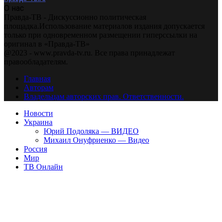
О нас
Правда-ТВ - Дискуссионно политическая
площадка.Использование материалов издания допускается
только при одновременном размещении гиперссылки на
оригинал в «Правда-ТВ»
@2023 - www.pravda-tv.ru. Все права принадлежат
правообладателям.
Главная
Авторам
Владельцам авторских прав. Ответственности.
Новости
Украина
Юрий Подоляка — ВИДЕО
Михаил Онуфриенко — Видео
Россия
Мир
ТВ Онлайн