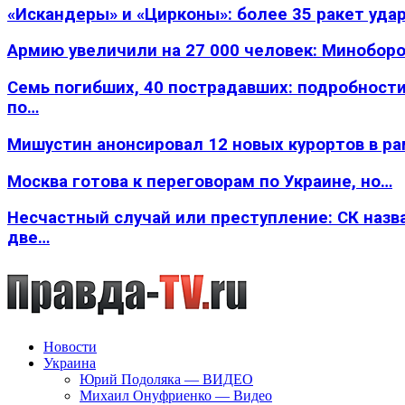
«Искандеры» и «Цирконы»: более 35 ракет уда
Армию увеличили на 27 000 человек: Минобор
Семь погибших, 40 пострадавших: подробности
по…
Мишустин анонсировал 12 новых курортов в р
Москва готова к переговорам по Украине, но…
Несчастный случай или преступление: СК назв
две…
Новости
Украина
Юрий Подоляка — ВИДЕО
Михаил Онуфриенко — Видео