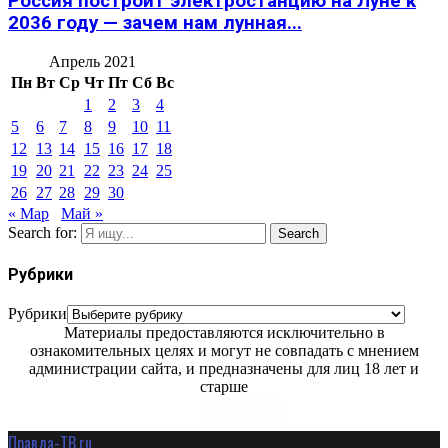
Россия построит электростанцию на Луне к
2036 году — зачем нам лунная...
Апрель 2021
Пн
Вт
Ср
Чт
Пт
Сб
Вс
1
2
3
4
5
6
7
8
9
10
11
12
13
14
15
16
17
18
19
20
21
22
23
24
25
26
27
28
29
30
« Мар
Май »
Search for:
Search
Рубрики
Рубрики
Материалы предоставляются исключительно в
ознакомительных целях и могут не совпадать с мнением
администрации сайта, и предназначены для лиц 18 лет и
старше
Правда-ТВ.ru