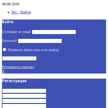
06.08.2026
Рег. / Войти
Войти
Username or email
Password
Помнить меня пока я не выйду
Вспомнить пароль?
X
Регистрация