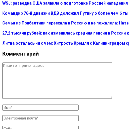
WSJ: разведка США заявила о подготовке Россией нападения
Командир 76-й дивизии ВДВ доложил Путину о более чем 6 т
Семья из Прибалтики переехала в Россию и не пожалела: На
27,2 тысячи рублей: как изменилась средняя пенсия в России 
Литва осталась ни с чем: Хитрость Кремля с Калининградом 
Комментарий