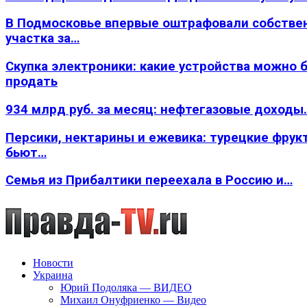
В Подмосковье впервые оштрафовали собстве
участка за…
Скупка электроники: какие устройства можно 
продать
934 млрд руб. за месяц: нефтегазовые доходы
Персики, нектарины и ежевика: турецкие фрук
бьют…
Семья из Прибалтики переехала в Россию и…
Новости
Украина
Юрий Подоляка — ВИДЕО
Михаил Онуфриенко — Видео