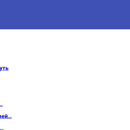
уть
…
ией…
о…