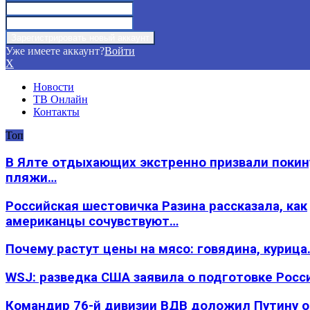
Уже имеете аккаунт?
Войти
X
Новости
ТВ Онлайн
Контакты
Топ
В Ялте отдыхающих экстренно призвали покин
пляжи…
Российская шестовичка Разина рассказала, как
американцы сочувствуют…
Почему растут цены на мясо: говядина, курица
WSJ: разведка США заявила о подготовке Росс
Командир 76-й дивизии ВДВ доложил Путину 