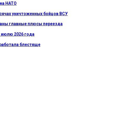
 на НАТО
ысячах уничтоженных бойцов ВСУ
званы главные плюсы переезда
к июлю 2026 года
сработала блестяще