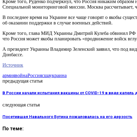
Кроме того, Руденко подчеркнул, что Россия никаким образом 
Специальной мониторинговой миссии. Москва рассчитывает, чт
В последнее время на Украине все чаще говорят о якобы сущ
об оказании поддержки в случае военных действий.
Кроме того, глава МИД Украины Дмитрий Кулеба обвинил РФ в 
что Россия может якобы планировать «продвижение войск вгл
А президент Украины Владимир Зеленский заявил, что под вид
Донбассе.
Источник
армия
война
Россия
сша
украина
предыдущая статья
В России начали испытания вакцины от COVID-19 в виде капель 
следующая статья
Посетившая Навального Бутина пожаловалась на его дерзость
По теме: