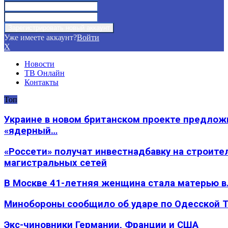
Уже имеете аккаунт?
Войти
X
Новости
ТВ Онлайн
Контакты
Топ
Украине в новом британском проекте предлож
«ядерный…
«Россети» получат инвестнадбавку на строите
магистральных сетей
В Москве 41-летняя женщина стала матерью в
Минобороны сообщило об ударе по Одесской 
Экс-чиновники Германии, Франции и США