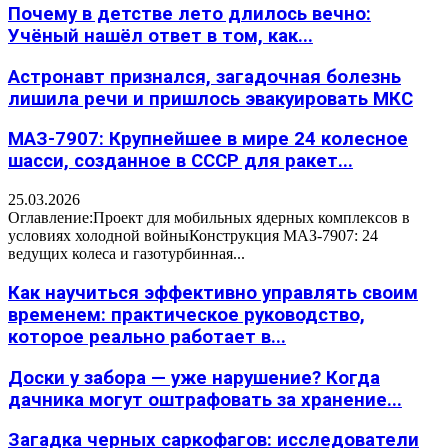
Почему в детстве лето длилось вечно:
Учёный нашёл ответ в том, как...
Астронавт признался, загадочная болезнь
лишила речи и пришлось эвакуировать МКС
МАЗ-7907: Крупнейшее в мире 24 колесное
шасси, созданное в СССР для ракет...
25.03.2026
Оглавление:Проект для мобильных ядерных комплексов в
условиях холодной войныКонструкция МАЗ-7907: 24
ведущих колеса и газотурбинная...
Как научиться эффективно управлять своим
временем: практическое руководство,
которое реально работает в...
Доски у забора — уже нарушение? Когда
дачника могут оштрафовать за хранение...
Загадка черных саркофагов: исследователи