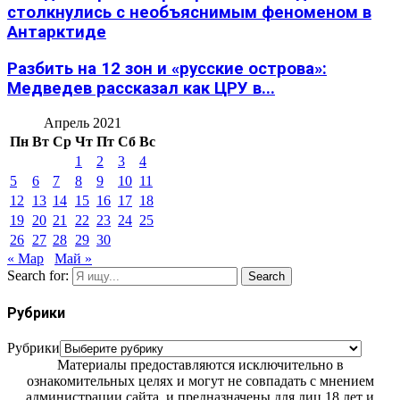
столкнулись с необъяснимым феноменом в
Антарктиде
Разбить на 12 зон и «русские острова»:
Медведев рассказал как ЦРУ в...
Апрель 2021
Пн
Вт
Ср
Чт
Пт
Сб
Вс
1
2
3
4
5
6
7
8
9
10
11
12
13
14
15
16
17
18
19
20
21
22
23
24
25
26
27
28
29
30
« Мар
Май »
Search for:
Search
Рубрики
Рубрики
Материалы предоставляются исключительно в
ознакомительных целях и могут не совпадать с мнением
администрации сайта, и предназначены для лиц 18 лет и