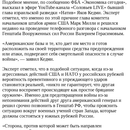
Подобное мнение, по сообщению ФБА «Экономика сегодня»,
высказал в эфире YouTube-канала «Соловьев LIVE» бывший
глава израильской разведки «Натив» Яков Кедми. Эксперт
отметил, что именно по этой причине глава комитета
начальников штабов армии США Марк Милли и решился
недавно на проведение телефонного разговора с начальником
Генштаба Вооруженных сил России Валерием Герасимовым.
«Американские базы и те, кто дает им место и готов
расположить на своей территории средства предупреждения
или атаки, подвергают себя смертельной опасности в случае
войны», — заявил Кедми.
Эксперт отметил, что в подобной ситуации, когда из-за
агрессивных действий США и НАТО у российских рубежей
вероятность превентивного и упреждающего ударов
становится реальней, «никто не гарантирует, что другая
сторона воспримет происходящее как простое бряцание
оружием». Именно для предотвращения войны из-за
непонимания действий друг друга американский генерал и
решил срочно позвонить в Генштаб РФ, чтобы прояснить
ситуацию вокруг военных учений стран Запада, которые
должны состояться у южных рубежей России.
«Сторона, против которой может быть направлен