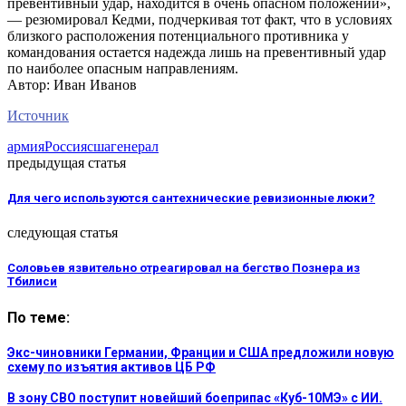
превентивный удар, находится в очень опасном положении»,
— резюмировал Кедми, подчеркивая тот факт, что в условиях
близкого расположения потенциального противника у
командования остается надежда лишь на превентивный удар
по наиболее опасным направлениям.
Автор: Иван Иванов
Источник
армия
Россия
сша
генерал
предыдущая статья
Для чего используются сантехнические ревизионные люки?
следующая статья
Соловьев язвительно отреагировал на бегство Познера из
Тбилиси
По теме:
Экс-чиновники Германии, Франции и США предложили новую
схему по изъятия активов ЦБ РФ
В зону СВО поступит новейший боеприпас «Куб-10МЭ» с ИИ.