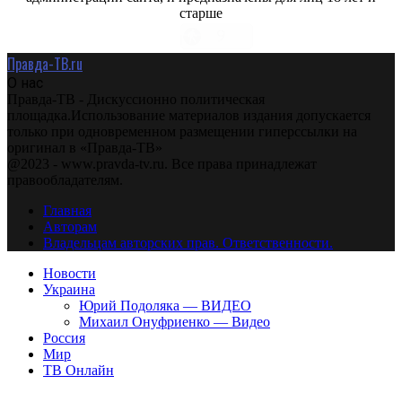
старше
Правда-ТВ.ru
О нас
Правда-ТВ - Дискуссионно политическая
площадка.Использование материалов издания допускается
только при одновременном размещении гиперссылки на
оригинал в «Правда-ТВ»
@2023 - www.pravda-tv.ru. Все права принадлежат
правообладателям.
Главная
Авторам
Владельцам авторских прав. Ответственности.
Новости
Украина
Юрий Подоляка — ВИДЕО
Михаил Онуфриенко — Видео
Россия
Мир
ТВ Онлайн