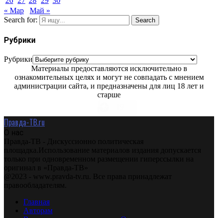
26
27
28
29
30
« Мар
Май »
Search for:
Search
Рубрики
Рубрики
Материалы предоставляются исключительно в
ознакомительных целях и могут не совпадать с мнением
администрации сайта, и предназначены для лиц 18 лет и
старше
Правда-ТВ.ru
О нас
Правда-ТВ - Дискуссионно политическая
площадка.Использование материалов издания допускается
только при одновременном размещении гиперссылки на
оригинал в «Правда-ТВ»
@2023 - www.pravda-tv.ru. Все права принадлежат
правообладателям.
Главная
Авторам