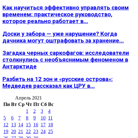
Как научиться эффективно управлять своим
временем: практическое руководство,
которое реально работает в...
Доски у забора — уже нарушение? Когда
дачника могут оштрафовать за хранение...
Загадка черных саркофагов: исследователи
столкнулись с необъяснимым феноменом в
Антарктиде
Разбить на 12 зон и «русские острова»:
Медведев рассказал как ЦРУ в...
Апрель 2021
Пн
Вт
Ср
Чт
Пт
Сб
Вс
1
2
3
4
5
6
7
8
9
10
11
12
13
14
15
16
17
18
19
20
21
22
23
24
25