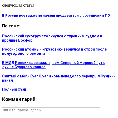
следующая статья
В России все гаджеты начали продаваться с российским ПО
По теме:
Российский сухогруз столкнулся с турецким судном в
проливе Босфор
Российский атомный «грузовик» вернулся в строй после
полугодового ремонта
В МИД России рассказали, чем Северный морской путь
лучше Суэцкого канала
Снятый с мели Ever Given вновь ненадолго перекрыл Суэцкий
канал
Полный Суэц
Комментарий