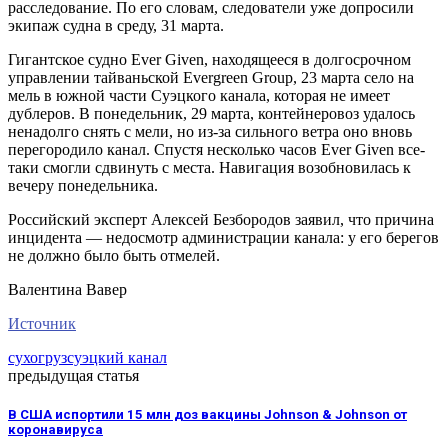
расследование. По его словам, следователи уже допросили
экипаж судна в среду, 31 марта.
Гигантское судно Ever Given, находящееся в долгосрочном
управлении тайваньской Evergreen Group, 23 марта село на
мель в южной части Суэцкого канала, которая не имеет
дублеров. В понедельник, 29 марта, контейнеровоз удалось
ненадолго снять с мели, но из-за сильного ветра оно вновь
перегородило канал. Спустя несколько часов Ever Given все-
таки смогли сдвинуть с места. Навигация возобновилась к
вечеру понедельника.
Российский эксперт Алексей Безбородов заявил, что причина
инцидента — недосмотр администрации канала: у его берегов
не должно было быть отмелей.
Валентина Вавер
Источник
сухогруз
суэцкий канал
предыдущая статья
В США испортили 15 млн доз вакцины Johnson & Johnson от
коронавируса