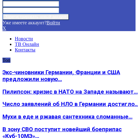
Уже имеете аккаунт?
Войти
X
Новости
ТВ Онлайн
Контакты
Топ
Экс-чиновники Германии, Франции и США
предложили новую…
Пилипсон: кризис в НАТО на Западе называют…
Число заявлений об НЛО в Германии достигло
Мухи в еде и ржавая сантехника сломанные…
В зону СВО поступит новейший боеприпас
«Куб-10МЭ»…