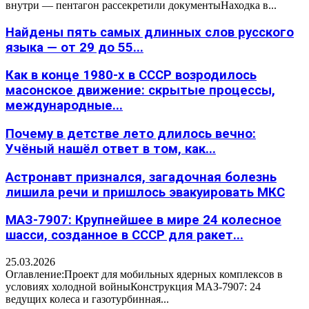
внутри — пентагон рассекретили документыНаходка в...
Найдены пять самых длинных слов русского
языка — от 29 до 55...
Как в конце 1980-х в СССР возродилось
масонское движение: скрытые процессы,
международные...
Почему в детстве лето длилось вечно:
Учёный нашёл ответ в том, как...
Астронавт признался, загадочная болезнь
лишила речи и пришлось эвакуировать МКС
МАЗ-7907: Крупнейшее в мире 24 колесное
шасси, созданное в СССР для ракет...
25.03.2026
Оглавление:Проект для мобильных ядерных комплексов в
условиях холодной войныКонструкция МАЗ-7907: 24
ведущих колеса и газотурбинная...