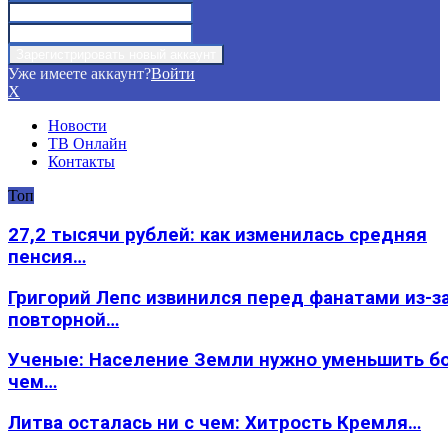
Уже имеете аккаунт?
Войти
X
Новости
ТВ Онлайн
Контакты
Топ
27,2 тысячи рублей: как изменилась средняя
пенсия…
Григорий Лепс извинился перед фанатами из-з
повторной…
Ученые: Население Земли нужно уменьшить б
чем…
Литва осталась ни с чем: Хитрость Кремля…