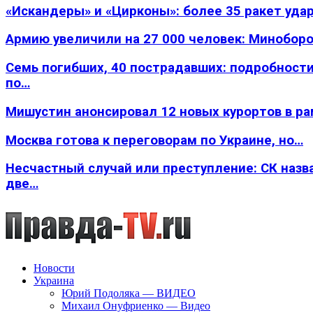
«Искандеры» и «Цирконы»: более 35 ракет уда
Армию увеличили на 27 000 человек: Минобор
Семь погибших, 40 пострадавших: подробности
по…
Мишустин анонсировал 12 новых курортов в р
Москва готова к переговорам по Украине, но…
Несчастный случай или преступление: СК назв
две…
Новости
Украина
Юрий Подоляка — ВИДЕО
Михаил Онуфриенко — Видео