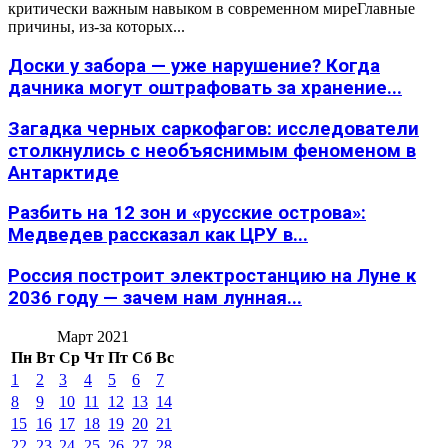
критически важным навыком в современном миреГлавные
причины, из-за которых...
Доски у забора — уже нарушение? Когда
дачника могут оштрафовать за хранение...
Загадка черных саркофагов: исследователи
столкнулись с необъяснимым феноменом в
Антарктиде
Разбить на 12 зон и «русские острова»:
Медведев рассказал как ЦРУ в...
Россия построит электростанцию на Луне к
2036 году — зачем нам лунная...
Март 2021
Пн
Вт
Ср
Чт
Пт
Сб
Вс
1
2
3
4
5
6
7
8
9
10
11
12
13
14
15
16
17
18
19
20
21
22
23
24
25
26
27
28