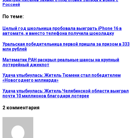
Россией
По теме:
Целый год школьница пробовала выиграть iPhone 16 в
автомате, и вместо телефона получила шоколадку
Уральская победительница первой пришла за призом в 333
млн рублей
Математик РАН раскрыл реальные шансы на крупный
лотерейный джекпот
Удача улыбнулась: Житель Тюмени стал победителем
«Новогоднего мллиарда»
Удача улыбнулась: Житель Челябинской области выиграл
почти 10 миллионов благодаря лотерее
2 комментария