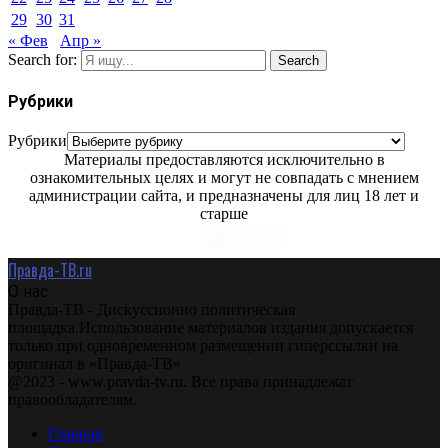
29
30
31
« Фев
Апр »
Search for:
Search
Рубрики
Рубрики
Материалы предоставляются исключительно в
ознакомительных целях и могут не совпадать с мнением
администрации сайта, и предназначены для лиц 18 лет и
старше
Правда-ТВ.ru
О нас
Правда-ТВ - Дискуссионно политическая
площадка.Использование материалов издания допускается
только при одновременном размещении гиперссылки на
оригинал в «Правда-ТВ»
@2023 - www.pravda-tv.ru. Все права принадлежат
правообладателям.
Главная