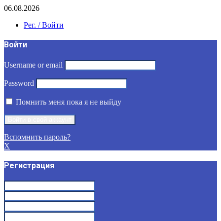
06.08.2026
Рег. / Войти
Войти
Username or email
Password
Помнить меня пока я не выйду
Вспомнить пароль?
X
Регистрация