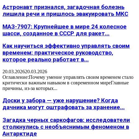
Астронавт признался, загадочная болезнь
лишила речи и пришлось эвакуировать МКС
МАЗ-7907: Крупнейшее в мире 24 колесное
шасси, созданное в СССР для ракет...
Как научиться эффективно управлять своим
временем: практическое руководство,
которое реально работает в...
20.03.2026
20.03.2026
Оглавление:Почему умение управлять своим временем стало
критически важным навыком в современном миреГлавные
причины, из-за которых...
Доски у забора — уже нарушение? Когда
дачника могут оштрафовать за хранение...
Загадка черных саркофагов: исследователи
столкнулись с необъяснимым феноменом в
Антарктиде