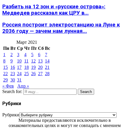
Разбить на 12 зон и «русские острова»:
Медведев рассказал как ЦРУ в...
Россия построит электростанцию на Луне к
2036 году — зачем нам лунная...
Март 2021
Пн
Вт
Ср
Чт
Пт
Сб
Вс
1
2
3
4
5
6
7
8
9
10
11
12
13
14
15
16
17
18
19
20
21
22
23
24
25
26
27
28
29
30
31
« Фев
Апр »
Search for:
Search
Рубрики
Рубрики
Материалы предоставляются исключительно в
ознакомительных целях и могут не совпадать с мнением