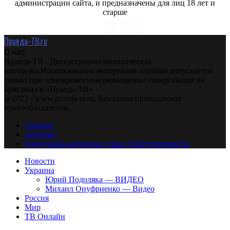
администрации сайта, и предназначены для лиц 18 лет и
старше
Правда-ТВ.ru
О нас
Правда-ТВ - Дискуссионно политическая
площадка.Использование материалов издания допускается
только при одновременном размещении гиперссылки на
оригинал в «Правда-ТВ»
@2023 - www.pravda-tv.ru. Все права принадлежат
правообладателям.
Главная
Авторам
Владельцам авторских прав. Ответственности.
Новости
Украина
Юрий Подоляка — ВИДЕО
Михаил Онуфриенко — Видео
Россия
Мир
ТВ Онлайн