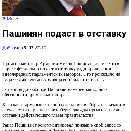
В Мире
Пашинян подаст в отставку
Добромир
28.03.2021
0
Премьер-министр Армении Никол Пашинян заявил, что в
апреле формально подаст в отставку ради проведения
внеочередных парламентских выборов. Это произошло на
встрече с жителями Армавирской области страны.
За период до выборов Пашинян намерен выполнять
обязанности премьер-министра.
Как гласит армянское законодательство, выборы назначают в
случае, если парламент не изберет дважды премьера после
отставки действующего главы правительства.
Ранее Пашинян прокомментировал призыв в свой адрес со
стороны экс-президента Левона Тер-Петросяна об отъезде из