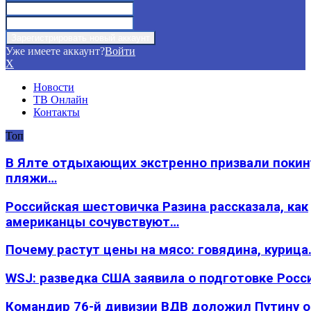
Уже имеете аккаунт?
Войти
X
Новости
ТВ Онлайн
Контакты
Топ
В Ялте отдыхающих экстренно призвали покин
пляжи…
Российская шестовичка Разина рассказала, как
американцы сочувствуют…
Почему растут цены на мясо: говядина, курица
WSJ: разведка США заявила о подготовке Росс
Командир 76-й дивизии ВДВ доложил Путину 