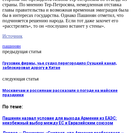
страны. По мнению Тер-Петросяна, немедленная отставка
главы правительства и возможная временная эмиграция была
бы в интересах государства. Однако Пашинян отметил, что
подчиняется решению народа. Если тот даже захочет его
«расстрелять», то он «послушно встанет у стены».
Источник
пашинян
предыдущая статья
Грузовик фирмы, чье судно перегородило Суэцкий канал,
заблокировал дорогу в Китае
следующая статья
Москвичам и россиянам рассказали о погоде на майские
праздники
По теме:
Пашинян назвал условие для выхода Армении из ЕАЭС:
неизбежный выбор между ЕС и Евразийским союзом