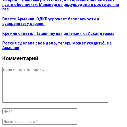
Лавров — Пашиняну: «Считает, что Армения разбогатеет —
пусть обеспечит». Минэнерго предупредило о росте цен на
газ
Власти Армении: ОДКБ угрожает безопасности и
суверенитету страны
Кремль ответил Пашиняну на претензии к «Искандерам»
Россия сделала свое дело, теперь может уходить!.. из
Армении
Комментарий