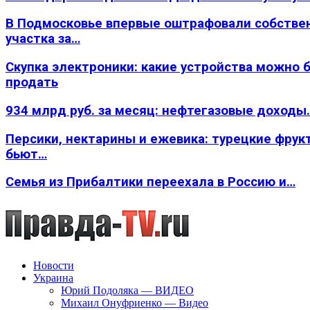
В Подмосковье впервые оштрафовали собстве
участка за…
Скупка электроники: какие устройства можно 
продать
934 млрд руб. за месяц: нефтегазовые доходы
Персики, нектарины и ежевика: турецкие фрук
бьют…
Семья из Прибалтики переехала в Россию и…
Новости
Украина
Юрий Подоляка — ВИДЕО
Михаил Онуфриенко — Видео