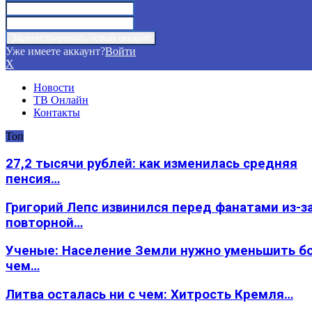
Уже имеете аккаунт?
Войти
X
Новости
ТВ Онлайн
Контакты
Топ
27,2 тысячи рублей: как изменилась средняя
пенсия…
Григорий Лепс извинился перед фанатами из-з
повторной…
Ученые: Население Земли нужно уменьшить б
чем…
Литва осталась ни с чем: Хитрость Кремля…