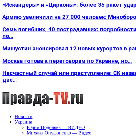
«Искандеры» и «Цирконы»: более 35 ракет уда
Армию увеличили на 27 000 человек: Минобор
Семь погибших, 40 пострадавших: подробности
по…
Мишустин анонсировал 12 новых курортов в р
Москва готова к переговорам по Украине, но…
Несчастный случай или преступление: СК назв
две…
Новости
Украина
Юрий Подоляка — ВИДЕО
Михаил Онуфриенко — Видео