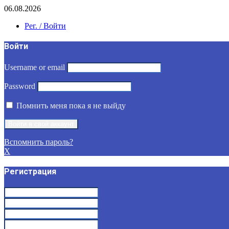
06.08.2026
Рег. / Войти
Войти
Username or email
Password
Помнить меня пока я не выйду
Вспомнить пароль?
X
Регистрация