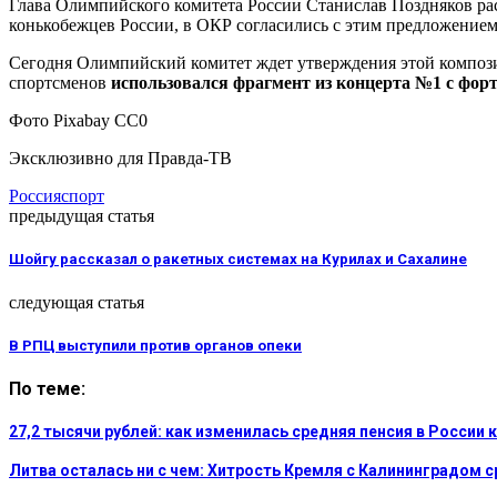
Глава Олимпийского комитета России Станислав Поздняков рас
конькобежцев России, в ОКР согласились с этим предложением
Сегодня Олимпийский комитет ждет утверждения этой компози
спортсменов
использовался фрагмент из концерта №1 с форт
Фото Pixabay CC0
Эксклюзивно для Правда-ТВ
Россия
спорт
предыдущая статья
Шойгу рассказал о ракетных системах на Курилах и Сахалине
следующая статья
В РПЦ выступили против органов опеки
По теме:
27,2 тысячи рублей: как изменилась средняя пенсия в России 
Литва осталась ни с чем: Хитрость Кремля с Калининградом 